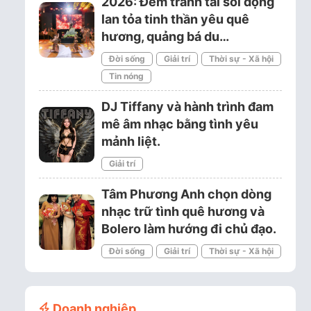
2026: Đêm tranh tài sôi động
lan tỏa tinh thần yêu quê
hương, quảng bá du…
Đời sống
Giải trí
Thời sự - Xã hội
Tin nóng
DJ Tiffany và hành trình đam
mê âm nhạc bằng tình yêu
mảnh liệt.
Giải trí
Tâm Phương Anh chọn dòng
nhạc trữ tình quê hương và
Bolero làm hướng đi chủ đạo.
Đời sống
Giải trí
Thời sự - Xã hội
Doanh nghiệp