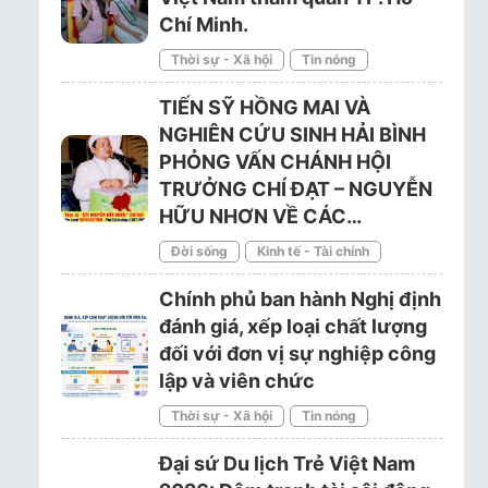
Chí Minh.
Thời sự - Xã hội
Tin nóng
TIẾN SỸ HỒNG MAI VÀ
NGHIÊN CỨU SINH HẢI BÌNH
PHỎNG VẤN CHÁNH HỘI
TRƯỞNG CHÍ ĐẠT – NGUYỄN
HỮU NHƠN VỀ CÁC…
Đời sống
Kinh tế - Tài chính
Chính phủ ban hành Nghị định
đánh giá, xếp loại chất lượng
đối với đơn vị sự nghiệp công
lập và viên chức
Thời sự - Xã hội
Tin nóng
Đại sứ Du lịch Trẻ Việt Nam