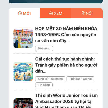
MỚI
XEM
NỔI
HỌP MẶT 30 NĂM NIÊN KHÓA
1993-1996: Cảm xúc nguyên
sơ vẫn còn đây…
Đời sống
Cải cách thủ tục hành chính:
Tránh gây phiền hà cho người
dân…
Kinh tế - Tài chính
Thời sự - Xã hội
Tin nóng
Thí sinh World Junior Tourism
Ambassador 2026 tụ hội tại
Việt Nam tham quan TP. Hồ