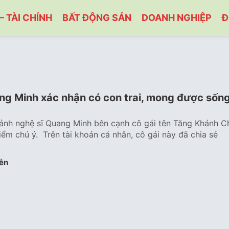
– TÀI CHÍNH
BẤT ĐỘNG SẢN
DOANH NGHIỆP
Đ
ng Minh xác nhận có con trai, mong được sốn
 ảnh nghệ sĩ Quang Minh bên cạnh cô gái tên Tăng Khánh C
iểm chú ý. Trên tài khoản cá nhân, cô gái này đã chia sẻ
ễn