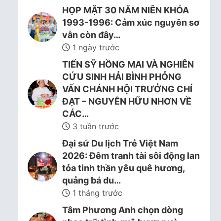
HỌP MẶT 30 NĂM NIÊN KHÓA
1993-1996: Cảm xúc nguyên sơ
vẫn còn đây…
1 ngày trước
TIẾN SỸ HỒNG MAI VÀ NGHIÊN
CỨU SINH HẢI BÌNH PHỎNG
VẤN CHÁNH HỘI TRƯỞNG CHÍ
ĐẠT – NGUYỄN HỮU NHƠN VỀ
CÁC…
3 tuần trước
Đại sứ Du lịch Trẻ Việt Nam
2026: Đêm tranh tài sôi động lan
tỏa tinh thần yêu quê hương,
quảng bá du…
1 tháng trước
Tâm Phương Anh chọn dòng