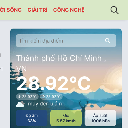
ỜI SỐNG
GIẢI TRÍ
CÔNG NGHỆ
g
Thành phố Hồ Chí Minh ,
VN
hi
28.92°C
28.92°C
28.92°C
mây đen u ám
Độ ẩm
Gió
Áp suất
63%
5.57 km/h
1006 hPa