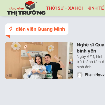
THỜI SỰ – XÃ HỘI
KINH TẾ 
diễn viên Quang Minh
Nghệ sĩ Qua
bình yên
Ngày 6/11, hình
trở thành tâm đ
hình ảnh…
Phạm Nguy