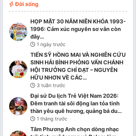
Đời sống
HỌP MẶT 30 NĂM NIÊN KHÓA 1993-
1996: Cảm xúc nguyên sơ vẫn còn
đây…
1 ngày trước
TIẾN SỸ HỒNG MAI VÀ NGHIÊN CỨU
SINH HẢI BÌNH PHỎNG VẤN CHÁNH
HỘI TRƯỞNG CHÍ ĐẠT – NGUYỄN
HỮU NHƠN VỀ CÁC…
3 tuần trước
Đại sứ Du lịch Trẻ Việt Nam 2026:
Đêm tranh tài sôi động lan tỏa tinh
thần yêu quê hương, quảng bá du…
1 tháng trước
Tâm Phương Anh chọn dòng nhạc