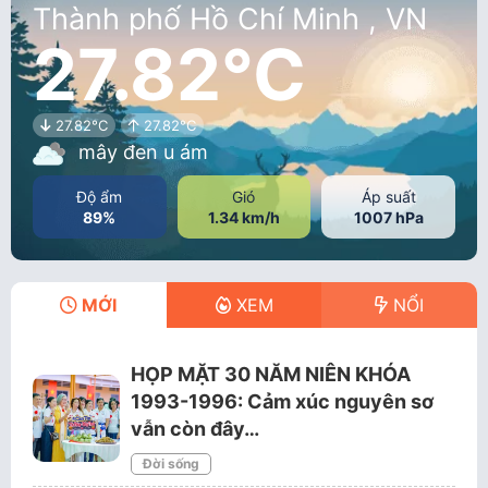
Thành phố Hồ Chí Minh , VN
27.82°C
27.82°C
27.82°C
mây đen u ám
Độ ẩm
Gió
Áp suất
89%
1.34 km/h
1007 hPa
MỚI
XEM
NỔI
HỌP MẶT 30 NĂM NIÊN KHÓA
1993-1996: Cảm xúc nguyên sơ
vẫn còn đây…
Đời sống