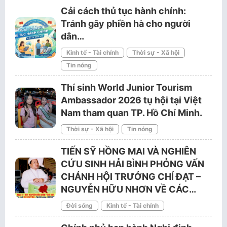
Cải cách thủ tục hành chính:
Tránh gây phiền hà cho người
dân…
Kinh tế - Tài chính
Thời sự - Xã hội
Tin nóng
Thí sinh World Junior Tourism
Ambassador 2026 tụ hội tại Việt
Nam tham quan TP. Hồ Chí Minh.
Thời sự - Xã hội
Tin nóng
TIẾN SỸ HỒNG MAI VÀ NGHIÊN
CỨU SINH HẢI BÌNH PHỎNG VẤN
CHÁNH HỘI TRƯỞNG CHÍ ĐẠT –
NGUYỄN HỮU NHƠN VỀ CÁC…
Đời sống
Kinh tế - Tài chính