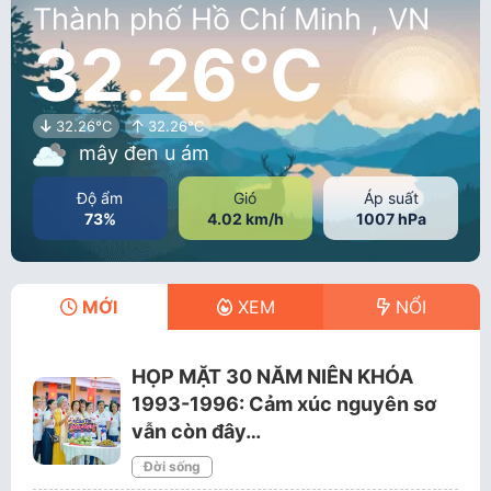
Thành phố Hồ Chí Minh , VN
32.26°C
32.26°C
32.26°C
mây đen u ám
Độ ẩm
Gió
Áp suất
73%
4.02 km/h
1007 hPa
MỚI
XEM
NỔI
HỌP MẶT 30 NĂM NIÊN KHÓA
1993-1996: Cảm xúc nguyên sơ
vẫn còn đây…
Đời sống