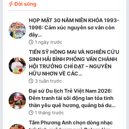
Đời sống
HỌP MẶT 30 NĂM NIÊN KHÓA 1993-
1996: Cảm xúc nguyên sơ vẫn còn
đây…
1 ngày trước
TIẾN SỸ HỒNG MAI VÀ NGHIÊN CỨU
SINH HẢI BÌNH PHỎNG VẤN CHÁNH
HỘI TRƯỞNG CHÍ ĐẠT – NGUYỄN
HỮU NHƠN VỀ CÁC…
3 tuần trước
Đại sứ Du lịch Trẻ Việt Nam 2026:
Đêm tranh tài sôi động lan tỏa tinh
thần yêu quê hương, quảng bá du…
1 tháng trước
Tâm Phương Anh chọn dòng nhạc