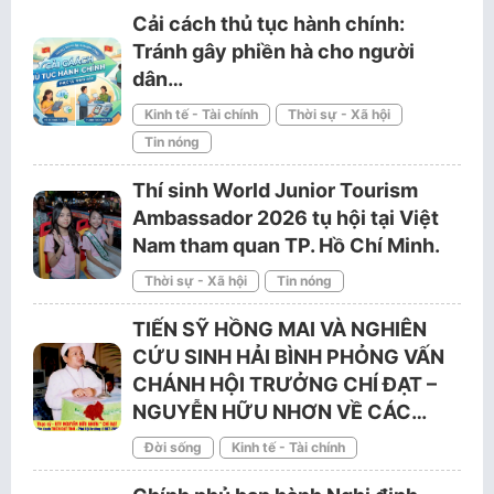
Cải cách thủ tục hành chính:
Tránh gây phiền hà cho người
dân…
Kinh tế - Tài chính
Thời sự - Xã hội
Tin nóng
Thí sinh World Junior Tourism
Ambassador 2026 tụ hội tại Việt
Nam tham quan TP. Hồ Chí Minh.
Thời sự - Xã hội
Tin nóng
TIẾN SỸ HỒNG MAI VÀ NGHIÊN
CỨU SINH HẢI BÌNH PHỎNG VẤN
CHÁNH HỘI TRƯỞNG CHÍ ĐẠT –
NGUYỄN HỮU NHƠN VỀ CÁC…
Đời sống
Kinh tế - Tài chính