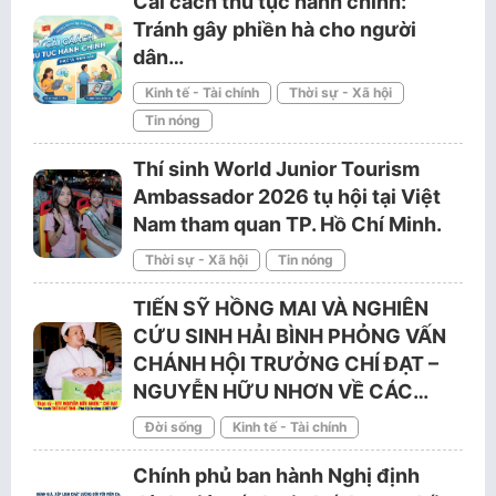
Cải cách thủ tục hành chính:
Tránh gây phiền hà cho người
dân…
Kinh tế - Tài chính
Thời sự - Xã hội
Tin nóng
Thí sinh World Junior Tourism
Ambassador 2026 tụ hội tại Việt
Nam tham quan TP. Hồ Chí Minh.
Thời sự - Xã hội
Tin nóng
TIẾN SỸ HỒNG MAI VÀ NGHIÊN
CỨU SINH HẢI BÌNH PHỎNG VẤN
CHÁNH HỘI TRƯỞNG CHÍ ĐẠT –
NGUYỄN HỮU NHƠN VỀ CÁC…
Đời sống
Kinh tế - Tài chính
Chính phủ ban hành Nghị định