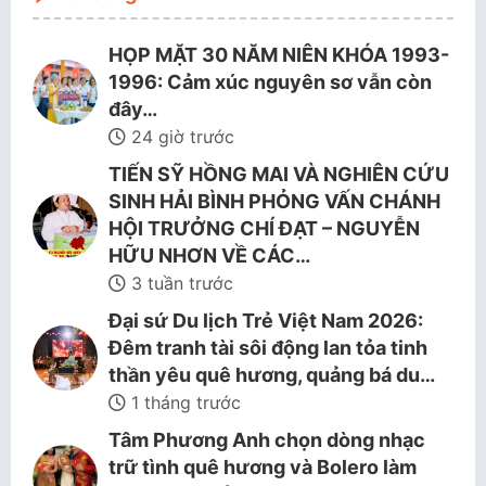
HỌP MẶT 30 NĂM NIÊN KHÓA 1993-
1996: Cảm xúc nguyên sơ vẫn còn
đây…
24 giờ trước
TIẾN SỸ HỒNG MAI VÀ NGHIÊN CỨU
SINH HẢI BÌNH PHỎNG VẤN CHÁNH
HỘI TRƯỞNG CHÍ ĐẠT – NGUYỄN
HỮU NHƠN VỀ CÁC…
3 tuần trước
Đại sứ Du lịch Trẻ Việt Nam 2026:
Đêm tranh tài sôi động lan tỏa tinh
thần yêu quê hương, quảng bá du…
1 tháng trước
Tâm Phương Anh chọn dòng nhạc
trữ tình quê hương và Bolero làm