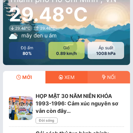
29.48°C
29.48°C
29.48°C
mây đen u ám
Độ ẩm
Gió
Áp suất
80%
0.89 km/h
1008 hPa
MỚI
XEM
NỔI
HỌP MẶT 30 NĂM NIÊN KHÓA
1993-1996: Cảm xúc nguyên sơ
vẫn còn đây…
Đời sống