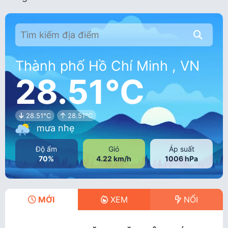
Thành phố Hồ Chí Minh , VN
28.51°C
28.51°C
28.51°C
mưa nhẹ
Độ ẩm
Gió
Áp suất
70%
4.22 km/h
1006 hPa
MỚI
XEM
NỔI