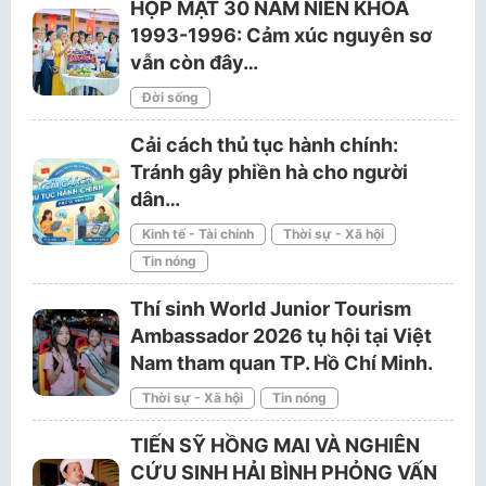
HỌP MẶT 30 NĂM NIÊN KHÓA
1993-1996: Cảm xúc nguyên sơ
vẫn còn đây…
Đời sống
Cải cách thủ tục hành chính:
Tránh gây phiền hà cho người
dân…
Kinh tế - Tài chính
Thời sự - Xã hội
Tin nóng
Thí sinh World Junior Tourism
Ambassador 2026 tụ hội tại Việt
Nam tham quan TP. Hồ Chí Minh.
Thời sự - Xã hội
Tin nóng
TIẾN SỸ HỒNG MAI VÀ NGHIÊN
CỨU SINH HẢI BÌNH PHỎNG VẤN