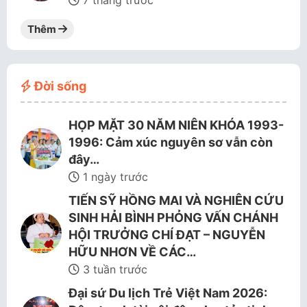
7 tháng trước
Thêm
Đời sống
HỌP MẶT 30 NĂM NIÊN KHÓA 1993-
1996: Cảm xúc nguyên sơ vẫn còn
đây…
1 ngày trước
TIẾN SỸ HỒNG MAI VÀ NGHIÊN CỨU
SINH HẢI BÌNH PHỎNG VẤN CHÁNH
HỘI TRƯỞNG CHÍ ĐẠT – NGUYỄN
HỮU NHƠN VỀ CÁC…
3 tuần trước
Đại sứ Du lịch Trẻ Việt Nam 2026: