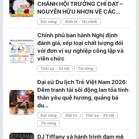
CHÁNH HỘI TRƯỞNG CHÍ ĐẠT –
NGUYỄN HỮU NHƠN VỀ CÁC…
Đời sống
Kinh tế - Tài chính
Chính phủ ban hành Nghị định
đánh giá, xếp loại chất lượng đối
với đơn vị sự nghiệp công lập và
viên chức
Thời sự - Xã hội
Tin nóng
Đại sứ Du lịch Trẻ Việt Nam 2026:
Đêm tranh tài sôi động lan tỏa tinh
thần yêu quê hương, quảng bá
du…
Đời sống
Giải trí
Thời sự - Xã hội
Tin nóng
DJ Tiffany và hành trình đam mê