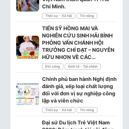
Chí Minh.
Thời sự - Xã hội
Tin nóng
TIẾN SỸ HỒNG MAI VÀ
NGHIÊN CỨU SINH HẢI BÌNH
PHỎNG VẤN CHÁNH HỘI
TRƯỞNG CHÍ ĐẠT – NGUYỄN
HỮU NHƠN VỀ CÁC…
Đời sống
Kinh tế - Tài chính
Chính phủ ban hành Nghị định
đánh giá, xếp loại chất lượng
đối với đơn vị sự nghiệp công
lập và viên chức
Thời sự - Xã hội
Tin nóng
Đại sứ Du lịch Trẻ Việt Nam