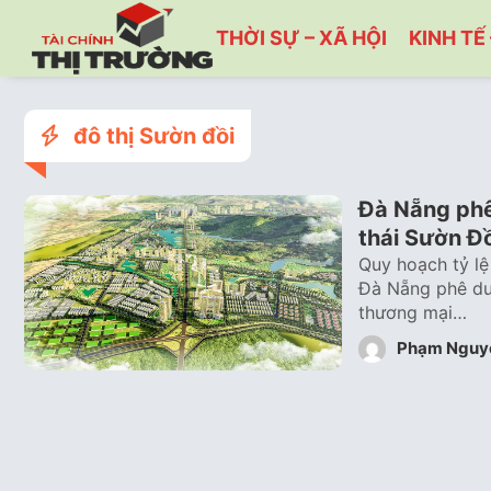
THỜI SỰ – XÃ HỘI
KINH TẾ 
đô thị Sườn đồi
Đà Nẵng phê 
thái Sườn Đô
Quy hoạch tỷ lệ 
Đà Nẵng phê duyệ
thương mại…
Phạm Nguy