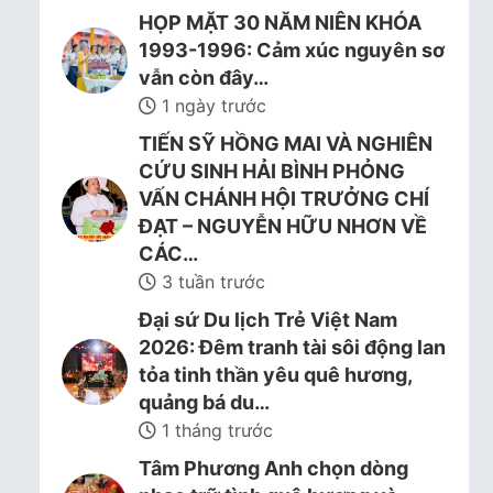
HỌP MẶT 30 NĂM NIÊN KHÓA
1993-1996: Cảm xúc nguyên sơ
vẫn còn đây…
1 ngày trước
TIẾN SỸ HỒNG MAI VÀ NGHIÊN
CỨU SINH HẢI BÌNH PHỎNG
VẤN CHÁNH HỘI TRƯỞNG CHÍ
ĐẠT – NGUYỄN HỮU NHƠN VỀ
CÁC…
3 tuần trước
Đại sứ Du lịch Trẻ Việt Nam
2026: Đêm tranh tài sôi động lan
tỏa tinh thần yêu quê hương,
quảng bá du…
1 tháng trước
Tâm Phương Anh chọn dòng