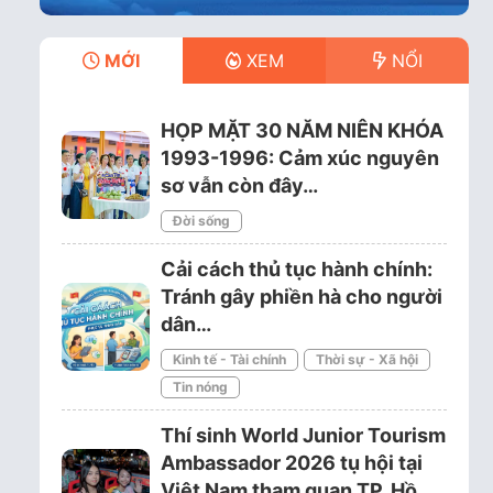
MỚI
XEM
NỔI
HỌP MẶT 30 NĂM NIÊN KHÓA
1993-1996: Cảm xúc nguyên
sơ vẫn còn đây…
Đời sống
Cải cách thủ tục hành chính:
Tránh gây phiền hà cho người
dân…
Kinh tế - Tài chính
Thời sự - Xã hội
Tin nóng
Thí sinh World Junior Tourism
Ambassador 2026 tụ hội tại
Việt Nam tham quan TP. Hồ