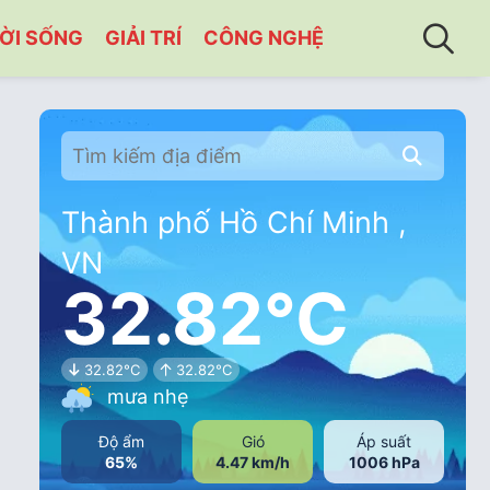
ỜI SỐNG
GIẢI TRÍ
CÔNG NGHỆ
Thành phố Hồ Chí Minh ,
VN
32.82°C
32.82°C
32.82°C
mưa nhẹ
Độ ẩm
Gió
Áp suất
65%
4.47 km/h
1006 hPa