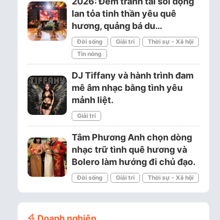
2026: Đêm tranh tài sôi động
lan tỏa tinh thần yêu quê
hương, quảng bá du…
Đời sống
Giải trí
Thời sự - Xã hội
Tin nóng
DJ Tiffany và hành trình đam
mê âm nhạc bằng tình yêu
mảnh liệt.
Giải trí
Tâm Phương Anh chọn dòng
nhạc trữ tình quê hương và
Bolero làm hướng đi chủ đạo.
Đời sống
Giải trí
Thời sự - Xã hội
Doanh nghiệp