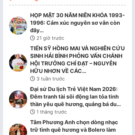
HỌP MẶT 30 NĂM NIÊN KHÓA 1993-
1996: Cảm xúc nguyên sơ vẫn còn
đây…
21 giờ trước
TIẾN SỸ HỒNG MAI VÀ NGHIÊN CỨU
SINH HẢI BÌNH PHỎNG VẤN CHÁNH
HỘI TRƯỞNG CHÍ ĐẠT – NGUYỄN
HỮU NHƠN VỀ CÁC…
3 tuần trước
Đại sứ Du lịch Trẻ Việt Nam 2026:
Đêm tranh tài sôi động lan tỏa tinh
thần yêu quê hương, quảng bá du…
1 tháng trước
Tâm Phương Anh chọn dòng nhạc
trữ tình quê hương và Bolero làm