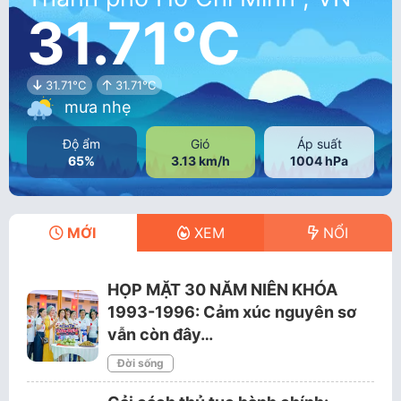
31.71°C
31.71°C
31.71°C
mưa nhẹ
Độ ẩm
Gió
Áp suất
65%
3.13 km/h
1004 hPa
MỚI
XEM
NỔI
HỌP MẶT 30 NĂM NIÊN KHÓA
1993-1996: Cảm xúc nguyên sơ
vẫn còn đây…
Đời sống