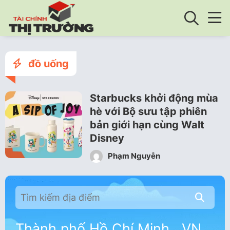
đồ uống
Starbucks khởi động mùa
hè với Bộ sưu tập phiên
bản giới hạn cùng Walt
Disney
Phạm Nguyễn
Thành phố Hồ Chí Minh , VN