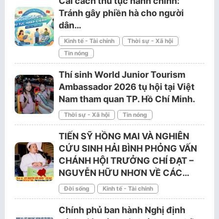
Cải cách thủ tục hành chính:
Tránh gây phiền hà cho người
dân…
Kinh tế - Tài chính
Thời sự - Xã hội
Tin nóng
Thí sinh World Junior Tourism
Ambassador 2026 tụ hội tại Việt
Nam tham quan TP. Hồ Chí Minh.
Thời sự - Xã hội
Tin nóng
TIẾN SỸ HỒNG MAI VÀ NGHIÊN
CỨU SINH HẢI BÌNH PHỎNG VẤN
CHÁNH HỘI TRƯỞNG CHÍ ĐẠT –
NGUYỄN HỮU NHƠN VỀ CÁC…
Đời sống
Kinh tế - Tài chính
Chính phủ ban hành Nghị định