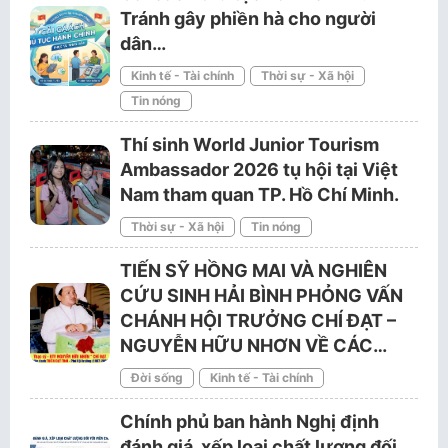
Tránh gây phiền hà cho người
dân…
Kinh tế - Tài chính
Thời sự - Xã hội
Tin nóng
Thí sinh World Junior Tourism
Ambassador 2026 tụ hội tại Việt
Nam tham quan TP. Hồ Chí Minh.
Thời sự - Xã hội
Tin nóng
TIẾN SỸ HỒNG MAI VÀ NGHIÊN
CỨU SINH HẢI BÌNH PHỎNG VẤN
CHÁNH HỘI TRƯỞNG CHÍ ĐẠT –
NGUYỄN HỮU NHƠN VỀ CÁC…
Đời sống
Kinh tế - Tài chính
Chính phủ ban hành Nghị định
đánh giá, xếp loại chất lượng đối