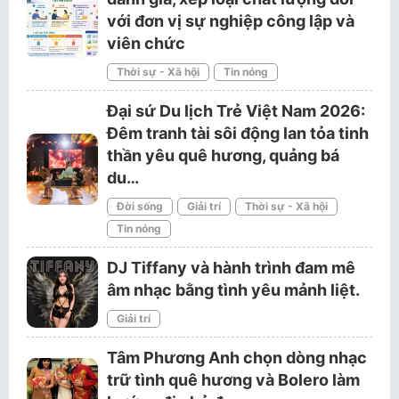
với đơn vị sự nghiệp công lập và
viên chức
Thời sự - Xã hội
Tin nóng
Đại sứ Du lịch Trẻ Việt Nam 2026:
Đêm tranh tài sôi động lan tỏa tinh
thần yêu quê hương, quảng bá
du…
Đời sống
Giải trí
Thời sự - Xã hội
Tin nóng
DJ Tiffany và hành trình đam mê
âm nhạc bằng tình yêu mảnh liệt.
Giải trí
Tâm Phương Anh chọn dòng nhạc
trữ tình quê hương và Bolero làm