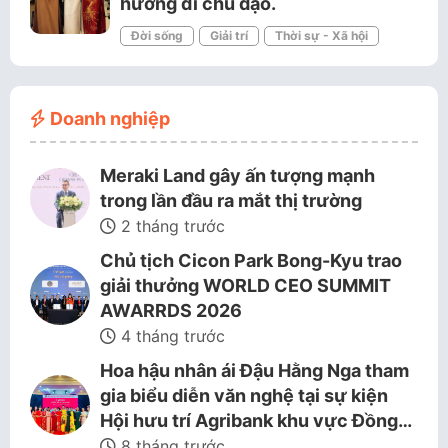
hướng đi chủ đạo.
Đời sống
Giải trí
Thời sự - Xã hội
Doanh nghiệp
Meraki Land gây ấn tượng mạnh
trong lần đầu ra mắt thị trường
2 tháng trước
Chủ tịch Cicon Park Bong-Kyu trao
giải thưởng WORLD CEO SUMMIT
AWARRDS 2026
4 tháng trước
Hoa hậu nhân ái Đậu Hằng Nga tham
gia biểu diễn văn nghệ tại sự kiện
Hội hưu trí Agribank khu vực Đồng…
8 tháng trước