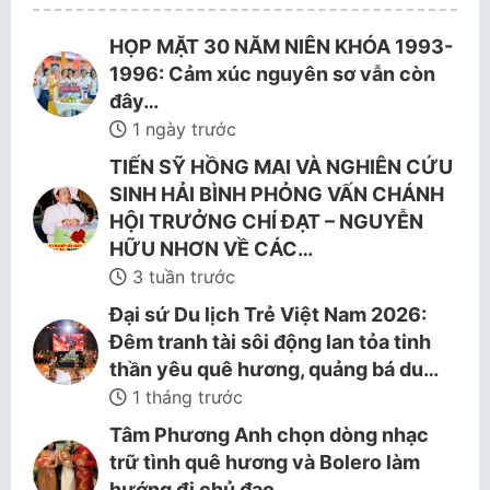
HỌP MẶT 30 NĂM NIÊN KHÓA 1993-
1996: Cảm xúc nguyên sơ vẫn còn
đây…
1 ngày trước
TIẾN SỸ HỒNG MAI VÀ NGHIÊN CỨU
SINH HẢI BÌNH PHỎNG VẤN CHÁNH
HỘI TRƯỞNG CHÍ ĐẠT – NGUYỄN
HỮU NHƠN VỀ CÁC…
3 tuần trước
Đại sứ Du lịch Trẻ Việt Nam 2026:
Đêm tranh tài sôi động lan tỏa tinh
thần yêu quê hương, quảng bá du…
1 tháng trước
Tâm Phương Anh chọn dòng nhạc
trữ tình quê hương và Bolero làm
hướng đi chủ đạo.