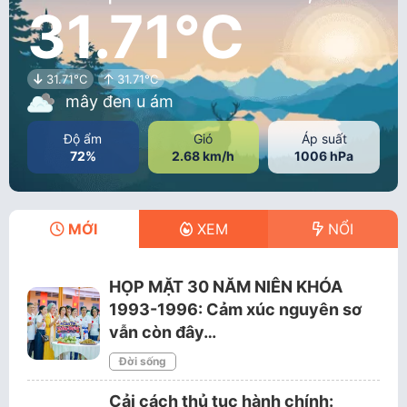
31.71°C
31.71°C
31.71°C
mây đen u ám
Độ ẩm
Gió
Áp suất
72%
2.68 km/h
1006 hPa
MỚI
XEM
NỔI
HỌP MẶT 30 NĂM NIÊN KHÓA
1993-1996: Cảm xúc nguyên sơ
vẫn còn đây…
Đời sống
Cải cách thủ tục hành chính: