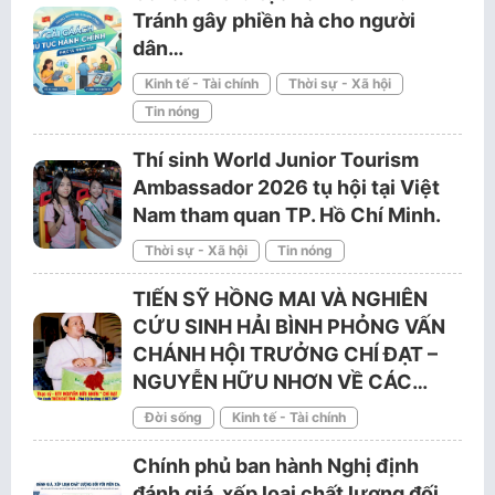
Tránh gây phiền hà cho người
dân…
Kinh tế - Tài chính
Thời sự - Xã hội
Tin nóng
Thí sinh World Junior Tourism
Ambassador 2026 tụ hội tại Việt
Nam tham quan TP. Hồ Chí Minh.
Thời sự - Xã hội
Tin nóng
TIẾN SỸ HỒNG MAI VÀ NGHIÊN
CỨU SINH HẢI BÌNH PHỎNG VẤN
CHÁNH HỘI TRƯỞNG CHÍ ĐẠT –
NGUYỄN HỮU NHƠN VỀ CÁC…
Đời sống
Kinh tế - Tài chính
Chính phủ ban hành Nghị định
đánh giá, xếp loại chất lượng đối