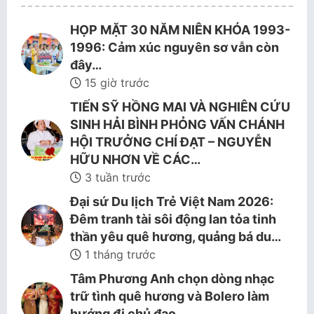
HỌP MẶT 30 NĂM NIÊN KHÓA 1993-
1996: Cảm xúc nguyên sơ vẫn còn
đây…
15 giờ trước
TIẾN SỸ HỒNG MAI VÀ NGHIÊN CỨU
SINH HẢI BÌNH PHỎNG VẤN CHÁNH
HỘI TRƯỞNG CHÍ ĐẠT – NGUYỄN
HỮU NHƠN VỀ CÁC…
3 tuần trước
Đại sứ Du lịch Trẻ Việt Nam 2026:
Đêm tranh tài sôi động lan tỏa tinh
thần yêu quê hương, quảng bá du…
1 tháng trước
Tâm Phương Anh chọn dòng nhạc
trữ tình quê hương và Bolero làm
hướng đi chủ đạo.