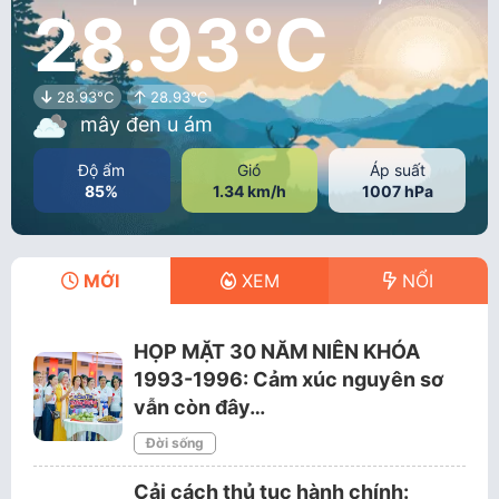
28.93°C
28.93°C
28.93°C
mây đen u ám
Độ ẩm
Gió
Áp suất
85%
1.34 km/h
1007 hPa
MỚI
XEM
NỔI
HỌP MẶT 30 NĂM NIÊN KHÓA
1993-1996: Cảm xúc nguyên sơ
vẫn còn đây…
Đời sống
Cải cách thủ tục hành chính: