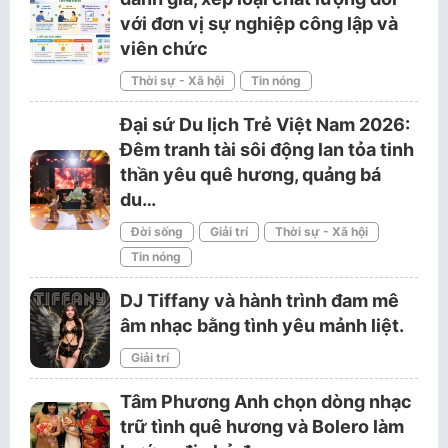
với đơn vị sự nghiệp công lập và
viên chức
Thời sự - Xã hội
Tin nóng
Đại sứ Du lịch Trẻ Việt Nam 2026:
Đêm tranh tài sôi động lan tỏa tinh
thần yêu quê hương, quảng bá
du…
Đời sống
Giải trí
Thời sự - Xã hội
Tin nóng
DJ Tiffany và hành trình đam mê
âm nhạc bằng tình yêu mảnh liệt.
Giải trí
Tâm Phương Anh chọn dòng nhạc
trữ tình quê hương và Bolero làm