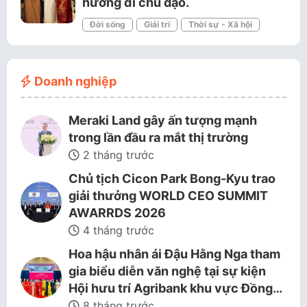
hướng đi chủ đạo.
Đời sống
Giải trí
Thời sự - Xã hội
Doanh nghiệp
Meraki Land gây ấn tượng mạnh
trong lần đầu ra mắt thị trường
2 tháng trước
Chủ tịch Cicon Park Bong-Kyu trao
giải thưởng WORLD CEO SUMMIT
AWARRDS 2026
4 tháng trước
Hoa hậu nhân ái Đậu Hằng Nga tham
gia biểu diễn văn nghệ tại sự kiện
Hội hưu trí Agribank khu vực Đồng…
8 tháng trước