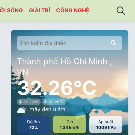
ỜI SỐNG
GIẢI TRÍ
CÔNG NGHỆ
Thành phố Hồ Chí Minh ,
VN
32.26°C
32.26°C
32.26°C
mây đen u ám
Độ ẩm
Gió
Áp suất
72%
1.34 km/h
1009 hPa