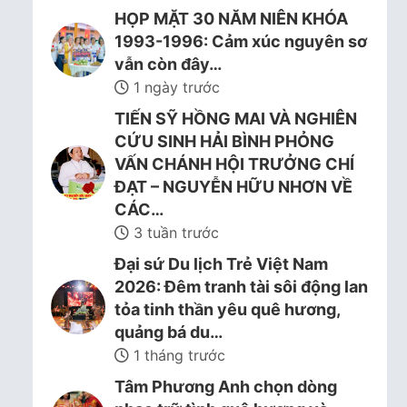
HỌP MẶT 30 NĂM NIÊN KHÓA
1993-1996: Cảm xúc nguyên sơ
vẫn còn đây…
1 ngày trước
TIẾN SỸ HỒNG MAI VÀ NGHIÊN
CỨU SINH HẢI BÌNH PHỎNG
VẤN CHÁNH HỘI TRƯỞNG CHÍ
ĐẠT – NGUYỄN HỮU NHƠN VỀ
CÁC…
3 tuần trước
Đại sứ Du lịch Trẻ Việt Nam
2026: Đêm tranh tài sôi động lan
tỏa tinh thần yêu quê hương,
quảng bá du…
1 tháng trước
Tâm Phương Anh chọn dòng