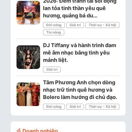
2026: Đêm tranh tài sôi động
lan tỏa tinh thần yêu quê
hương, quảng bá du…
Đời sống
Giải trí
Thời sự - Xã hội
Tin nóng
DJ Tiffany và hành trình đam
mê âm nhạc bằng tình yêu
mảnh liệt.
Giải trí
Tâm Phương Anh chọn dòng
nhạc trữ tình quê hương và
Bolero làm hướng đi chủ đạo.
Đời sống
Giải trí
Thời sự - Xã hội
Doanh nghiệp