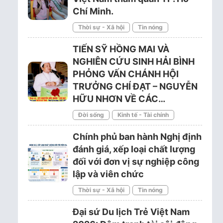
Chí Minh.
Thời sự - Xã hội
Tin nóng
TIẾN SỸ HỒNG MAI VÀ
NGHIÊN CỨU SINH HẢI BÌNH
PHỎNG VẤN CHÁNH HỘI
TRƯỞNG CHÍ ĐẠT – NGUYỄN
HỮU NHƠN VỀ CÁC…
Đời sống
Kinh tế - Tài chính
Chính phủ ban hành Nghị định
đánh giá, xếp loại chất lượng
đối với đơn vị sự nghiệp công
lập và viên chức
Thời sự - Xã hội
Tin nóng
Đại sứ Du lịch Trẻ Việt Nam