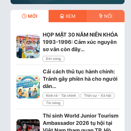
MỚI
XEM
NỔI
HỌP MẶT 30 NĂM NIÊN KHÓA
1993-1996: Cảm xúc nguyên
sơ vẫn còn đây…
Đời sống
Cải cách thủ tục hành chính:
Tránh gây phiền hà cho người
dân…
Kinh tế - Tài chính
Thời sự - Xã hội
Tin nóng
Thí sinh World Junior Tourism
Ambassador 2026 tụ hội tại
Việt Nam tham quan TP. Hồ