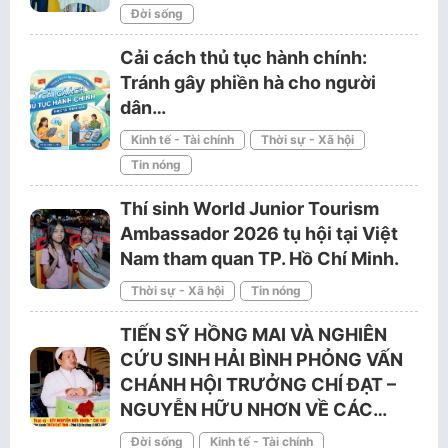
Đời sống
Cải cách thủ tục hành chính:
Tránh gây phiền hà cho người
dân…
Kinh tế - Tài chính
Thời sự - Xã hội
Tin nóng
Thí sinh World Junior Tourism
Ambassador 2026 tụ hội tại Việt
Nam tham quan TP. Hồ Chí Minh.
Thời sự - Xã hội
Tin nóng
TIẾN SỸ HỒNG MAI VÀ NGHIÊN
CỨU SINH HẢI BÌNH PHỎNG VẤN
CHÁNH HỘI TRƯỞNG CHÍ ĐẠT –
NGUYỄN HỮU NHƠN VỀ CÁC…
Đời sống
Kinh tế - Tài chính