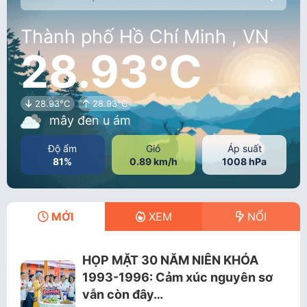
Thành phố Hồ Chí Minh , VN
28.93°C
28.93°C
28.93°C
mây đen u ám
Độ ẩm
Gió
Áp suất
81%
0.89 km/h
1008 hPa
MỚI
XEM
NỔI
HỌP MẶT 30 NĂM NIÊN KHÓA
1993-1996: Cảm xúc nguyên sơ
vẫn còn đây…