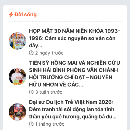
Đời sống
HỌP MẶT 30 NĂM NIÊN KHÓA 1993-
1996: Cảm xúc nguyên sơ vẫn còn
đây…
2 ngày trước
TIẾN SỸ HỒNG MAI VÀ NGHIÊN CỨU
SINH HẢI BÌNH PHỎNG VẤN CHÁNH
HỘI TRƯỞNG CHÍ ĐẠT – NGUYỄN
HỮU NHƠN VỀ CÁC…
3 tuần trước
Đại sứ Du lịch Trẻ Việt Nam 2026:
Đêm tranh tài sôi động lan tỏa tinh
thần yêu quê hương, quảng bá du…
1 tháng trước