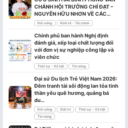
CHÁNH HỘI TRƯỞNG CHÍ ĐẠT –
NGUYỄN HỮU NHƠN VỀ CÁC…
Đời sống
Kinh tế - Tài chính
Chính phủ ban hành Nghị định
đánh giá, xếp loại chất lượng đối
với đơn vị sự nghiệp công lập và
viên chức
Thời sự - Xã hội
Tin nóng
Đại sứ Du lịch Trẻ Việt Nam 2026:
Đêm tranh tài sôi động lan tỏa tinh
thần yêu quê hương, quảng bá
du…
Đời sống
Giải trí
Thời sự - Xã hội
Tin nóng