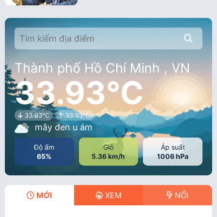
Thành phố Hồ Chí Minh , VN
33.93°C
33.93°C
33.93°C
mây đen u ám
Độ ẩm
Gió
Áp suất
65%
5.36 km/h
1006 hPa
MỚI
XEM
NỔI