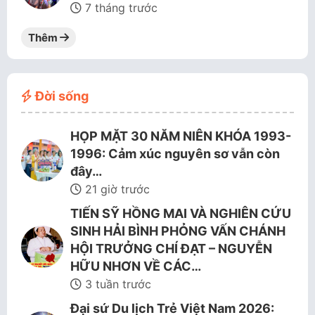
7 tháng trước
Thêm
Đời sống
HỌP MẶT 30 NĂM NIÊN KHÓA 1993-
1996: Cảm xúc nguyên sơ vẫn còn
đây…
21 giờ trước
TIẾN SỸ HỒNG MAI VÀ NGHIÊN CỨU
SINH HẢI BÌNH PHỎNG VẤN CHÁNH
HỘI TRƯỞNG CHÍ ĐẠT – NGUYỄN
HỮU NHƠN VỀ CÁC…
3 tuần trước
Đại sứ Du lịch Trẻ Việt Nam 2026: