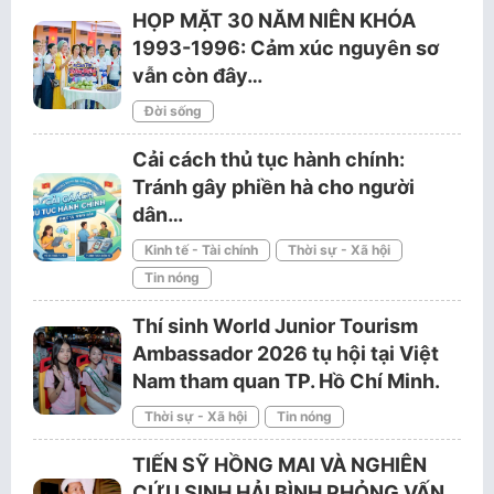
HỌP MẶT 30 NĂM NIÊN KHÓA
1993-1996: Cảm xúc nguyên sơ
vẫn còn đây…
Đời sống
Cải cách thủ tục hành chính:
Tránh gây phiền hà cho người
dân…
Kinh tế - Tài chính
Thời sự - Xã hội
Tin nóng
Thí sinh World Junior Tourism
Ambassador 2026 tụ hội tại Việt
Nam tham quan TP. Hồ Chí Minh.
Thời sự - Xã hội
Tin nóng
TIẾN SỸ HỒNG MAI VÀ NGHIÊN
CỨU SINH HẢI BÌNH PHỎNG VẤN