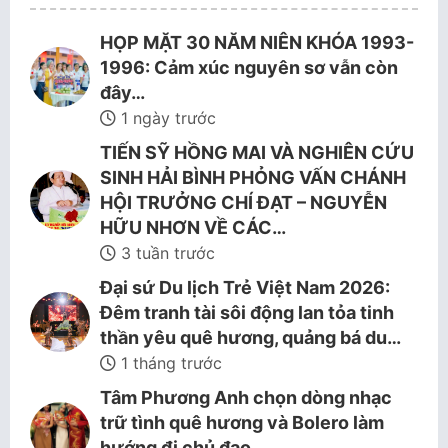
HỌP MẶT 30 NĂM NIÊN KHÓA 1993-
1996: Cảm xúc nguyên sơ vẫn còn
đây…
1 ngày trước
TIẾN SỸ HỒNG MAI VÀ NGHIÊN CỨU
SINH HẢI BÌNH PHỎNG VẤN CHÁNH
HỘI TRƯỞNG CHÍ ĐẠT – NGUYỄN
HỮU NHƠN VỀ CÁC…
3 tuần trước
Đại sứ Du lịch Trẻ Việt Nam 2026:
Đêm tranh tài sôi động lan tỏa tinh
thần yêu quê hương, quảng bá du…
1 tháng trước
Tâm Phương Anh chọn dòng nhạc
trữ tình quê hương và Bolero làm
hướng đi chủ đạo.