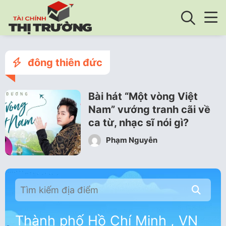
đông thiên đức
Bài hát “Một vòng Việt
Nam” vướng tranh cãi về
ca từ, nhạc sĩ nói gì?
Phạm Nguyễn
Thành phố Hồ Chí Minh , VN