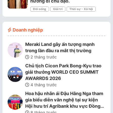
hướng đi chủ đạo.
Đời sống
Giải trí
Thời sự - Xã hội
Doanh nghiệp
Meraki Land gây ấn tượng mạnh
trong lần đầu ra mắt thị trường
2 tháng trước
Chủ tịch Cicon Park Bong-Kyu trao
giải thưởng WORLD CEO SUMMIT
AWARRDS 2026
4 tháng trước
Hoa hậu nhân ái Đậu Hằng Nga tham
gia biểu diễn văn nghệ tại sự kiện
Hội hưu trí Agribank khu vực Đồng…
8 tháng trước