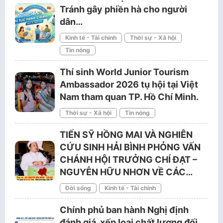
Tránh gây phiền hà cho người
dân…
Kinh tế - Tài chính
Thời sự - Xã hội
Tin nóng
Thí sinh World Junior Tourism
Ambassador 2026 tụ hội tại Việt
Nam tham quan TP. Hồ Chí Minh.
Thời sự - Xã hội
Tin nóng
TIẾN SỸ HỒNG MAI VÀ NGHIÊN
CỨU SINH HẢI BÌNH PHỎNG VẤN
CHÁNH HỘI TRƯỞNG CHÍ ĐẠT –
NGUYỄN HỮU NHƠN VỀ CÁC…
Đời sống
Kinh tế - Tài chính
Chính phủ ban hành Nghị định
đánh giá, xếp loại chất lượng đối