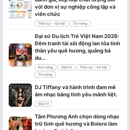
với đơn vị sự nghiệp công lập và
viên chức
Thời sự - Xã hội
Tin nóng
Đại sứ Du lịch Trẻ Việt Nam 2026:
Đêm tranh tài sôi động lan tỏa tinh
thần yêu quê hương, quảng bá
du…
Đời sống
Giải trí
Thời sự - Xã hội
Tin nóng
DJ Tiffany và hành trình đam mê
âm nhạc bằng tình yêu mảnh liệt.
Giải trí
Tâm Phương Anh chọn dòng nhạc
trữ tình quê hương và Bolero làm