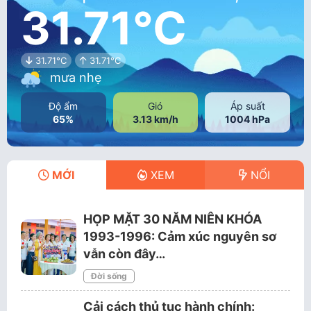
31.71°C
31.71°C
31.71°C
mưa nhẹ
Độ ẩm
Gió
Áp suất
65%
3.13 km/h
1004 hPa
MỚI
XEM
NỔI
HỌP MẶT 30 NĂM NIÊN KHÓA
1993-1996: Cảm xúc nguyên sơ
vẫn còn đây…
Đời sống
Cải cách thủ tục hành chính: