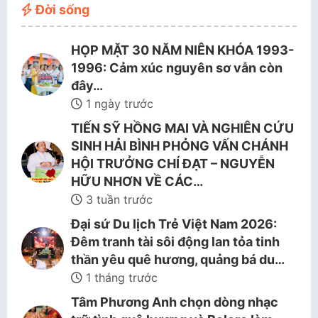
Đời sống
HỌP MẶT 30 NĂM NIÊN KHÓA 1993-
1996: Cảm xúc nguyên sơ vẫn còn
đây…
1 ngày trước
TIẾN SỸ HỒNG MAI VÀ NGHIÊN CỨU
SINH HẢI BÌNH PHỎNG VẤN CHÁNH
HỘI TRƯỞNG CHÍ ĐẠT – NGUYỄN
HỮU NHƠN VỀ CÁC…
3 tuần trước
Đại sứ Du lịch Trẻ Việt Nam 2026:
Đêm tranh tài sôi động lan tỏa tinh
thần yêu quê hương, quảng bá du…
1 tháng trước
Tâm Phương Anh chọn dòng nhạc