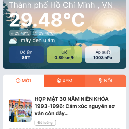
Thành phố Hồ Chí Minh , VN
29.48°C
29.48°C
29.48°C
mây đen u ám
Độ ẩm
Gió
Áp suất
86%
0.89 km/h
1008 hPa
MỚI
XEM
NỔI
HỌP MẶT 30 NĂM NIÊN KHÓA
1993-1996: Cảm xúc nguyên sơ
vẫn còn đây…
Đời sống