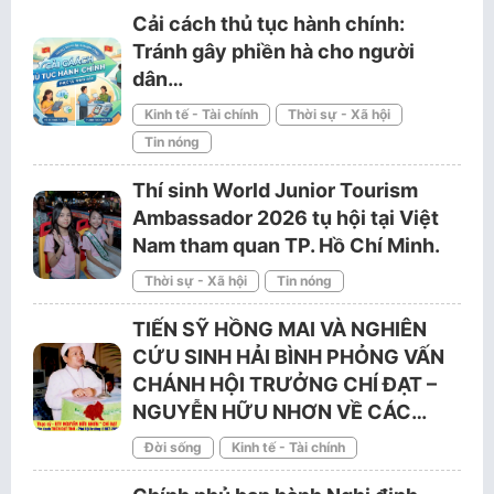
Cải cách thủ tục hành chính:
Tránh gây phiền hà cho người
dân…
Kinh tế - Tài chính
Thời sự - Xã hội
Tin nóng
Thí sinh World Junior Tourism
Ambassador 2026 tụ hội tại Việt
Nam tham quan TP. Hồ Chí Minh.
Thời sự - Xã hội
Tin nóng
TIẾN SỸ HỒNG MAI VÀ NGHIÊN
CỨU SINH HẢI BÌNH PHỎNG VẤN
CHÁNH HỘI TRƯỞNG CHÍ ĐẠT –
NGUYỄN HỮU NHƠN VỀ CÁC…
Đời sống
Kinh tế - Tài chính