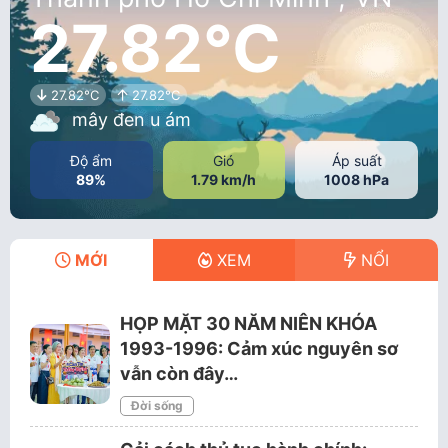
27.82°C
27.82°C
27.82°C
mây đen u ám
Độ ẩm
Gió
Áp suất
89%
1.79 km/h
1008 hPa
MỚI
XEM
NỔI
HỌP MẶT 30 NĂM NIÊN KHÓA
1993-1996: Cảm xúc nguyên sơ
vẫn còn đây…
Đời sống