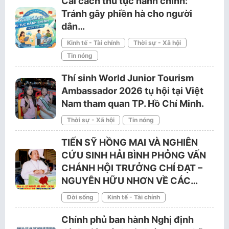
Cải cách thủ tục hành chính:
Tránh gây phiền hà cho người
dân…
Kinh tế - Tài chính
Thời sự - Xã hội
Tin nóng
Thí sinh World Junior Tourism
Ambassador 2026 tụ hội tại Việt
Nam tham quan TP. Hồ Chí Minh.
Thời sự - Xã hội
Tin nóng
TIẾN SỸ HỒNG MAI VÀ NGHIÊN
CỨU SINH HẢI BÌNH PHỎNG VẤN
CHÁNH HỘI TRƯỞNG CHÍ ĐẠT –
NGUYỄN HỮU NHƠN VỀ CÁC…
Đời sống
Kinh tế - Tài chính
Chính phủ ban hành Nghị định