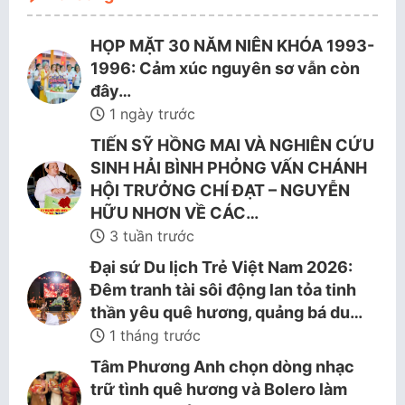
HỌP MẶT 30 NĂM NIÊN KHÓA 1993-
1996: Cảm xúc nguyên sơ vẫn còn
đây…
1 ngày trước
TIẾN SỸ HỒNG MAI VÀ NGHIÊN CỨU
SINH HẢI BÌNH PHỎNG VẤN CHÁNH
HỘI TRƯỞNG CHÍ ĐẠT – NGUYỄN
HỮU NHƠN VỀ CÁC…
3 tuần trước
Đại sứ Du lịch Trẻ Việt Nam 2026:
Đêm tranh tài sôi động lan tỏa tinh
thần yêu quê hương, quảng bá du…
1 tháng trước
Tâm Phương Anh chọn dòng nhạc
trữ tình quê hương và Bolero làm