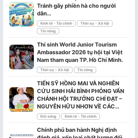
Tránh gây phiền hà cho người
dân…
Kinh tế - Tài chính
Thời sự - Xã hội
Tin nóng
Thí sinh World Junior Tourism
Ambassador 2026 tụ hội tại Việt
Nam tham quan TP. Hồ Chí Minh.
Thời sự - Xã hội
Tin nóng
TIẾN SỸ HỒNG MAI VÀ NGHIÊN
CỨU SINH HẢI BÌNH PHỎNG VẤN
CHÁNH HỘI TRƯỞNG CHÍ ĐẠT –
NGUYỄN HỮU NHƠN VỀ CÁC…
Đời sống
Kinh tế - Tài chính
Chính phủ ban hành Nghị định
đánh giá, xếp loại chất lượng đối