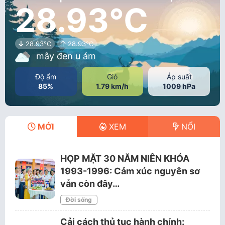
28.93°C
28.93°C
28.93°C
mây đen u ám
Độ ẩm
Gió
Áp suất
85%
1.79 km/h
1009 hPa
MỚI
XEM
NỔI
HỌP MẶT 30 NĂM NIÊN KHÓA
1993-1996: Cảm xúc nguyên sơ
vẫn còn đây…
Đời sống
Cải cách thủ tục hành chính: