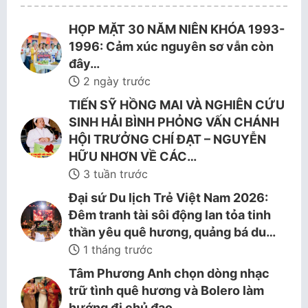
HỌP MẶT 30 NĂM NIÊN KHÓA 1993-
1996: Cảm xúc nguyên sơ vẫn còn
đây…
2 ngày trước
TIẾN SỸ HỒNG MAI VÀ NGHIÊN CỨU
SINH HẢI BÌNH PHỎNG VẤN CHÁNH
HỘI TRƯỞNG CHÍ ĐẠT – NGUYỄN
HỮU NHƠN VỀ CÁC…
3 tuần trước
Đại sứ Du lịch Trẻ Việt Nam 2026:
Đêm tranh tài sôi động lan tỏa tinh
thần yêu quê hương, quảng bá du…
1 tháng trước
Tâm Phương Anh chọn dòng nhạc
trữ tình quê hương và Bolero làm
hướng đi chủ đạo.