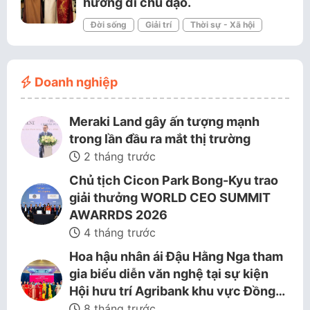
hướng đi chủ đạo.
Đời sống
Giải trí
Thời sự - Xã hội
Doanh nghiệp
Meraki Land gây ấn tượng mạnh
trong lần đầu ra mắt thị trường
2 tháng trước
Chủ tịch Cicon Park Bong-Kyu trao
giải thưởng WORLD CEO SUMMIT
AWARRDS 2026
4 tháng trước
Hoa hậu nhân ái Đậu Hằng Nga tham
gia biểu diễn văn nghệ tại sự kiện
Hội hưu trí Agribank khu vực Đồng…
8 tháng trước