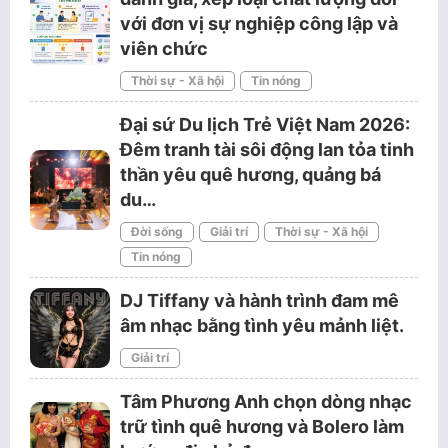
với đơn vị sự nghiệp công lập và
viên chức
Thời sự - Xã hội
Tin nóng
Đại sứ Du lịch Trẻ Việt Nam 2026:
Đêm tranh tài sôi động lan tỏa tinh
thần yêu quê hương, quảng bá
du…
Đời sống
Giải trí
Thời sự - Xã hội
Tin nóng
DJ Tiffany và hành trình đam mê
âm nhạc bằng tình yêu mảnh liệt.
Giải trí
Tâm Phương Anh chọn dòng nhạc
trữ tình quê hương và Bolero làm