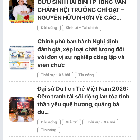
CỨU SINH HẢI BÌNH PHỎNG VẤN
CHÁNH HỘI TRƯỞNG CHÍ ĐẠT –
NGUYỄN HỮU NHƠN VỀ CÁC…
Đời sống
Kinh tế - Tài chính
Chính phủ ban hành Nghị định
đánh giá, xếp loại chất lượng đối
với đơn vị sự nghiệp công lập và
viên chức
Thời sự - Xã hội
Tin nóng
Đại sứ Du lịch Trẻ Việt Nam 2026:
Đêm tranh tài sôi động lan tỏa tinh
thần yêu quê hương, quảng bá
du…
Đời sống
Giải trí
Thời sự - Xã hội
Tin nóng