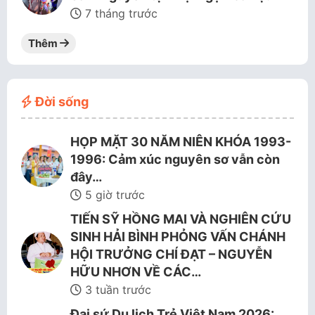
7 tháng trước
Thêm
Đời sống
HỌP MẶT 30 NĂM NIÊN KHÓA 1993-
1996: Cảm xúc nguyên sơ vẫn còn
đây…
5 giờ trước
TIẾN SỸ HỒNG MAI VÀ NGHIÊN CỨU
SINH HẢI BÌNH PHỎNG VẤN CHÁNH
HỘI TRƯỞNG CHÍ ĐẠT – NGUYỄN
HỮU NHƠN VỀ CÁC…
3 tuần trước
Đại sứ Du lịch Trẻ Việt Nam 2026: