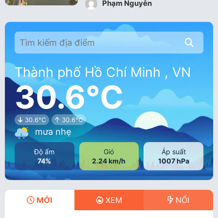
Phạm Nguyễn
Thành phố Hồ Chí Minh , VN
30.6°C
30.6°C
30.6°C
mưa nhẹ
Độ ẩm
Gió
Áp suất
74%
2.24 km/h
1007 hPa
MỚI
XEM
NỔI