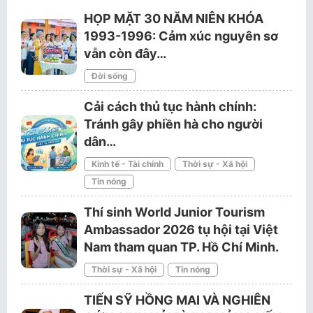
HỌP MẶT 30 NĂM NIÊN KHÓA
1993-1996: Cảm xúc nguyên sơ
vẫn còn đây…
Đời sống
Cải cách thủ tục hành chính:
Tránh gây phiền hà cho người
dân…
Kinh tế - Tài chính
Thời sự - Xã hội
Tin nóng
Thí sinh World Junior Tourism
Ambassador 2026 tụ hội tại Việt
Nam tham quan TP. Hồ Chí Minh.
Thời sự - Xã hội
Tin nóng
TIẾN SỸ HỒNG MAI VÀ NGHIÊN