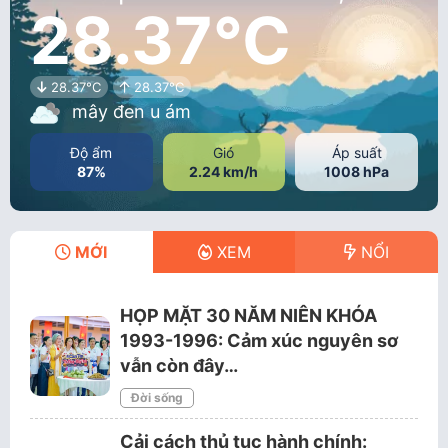
28.37°C
28.37°C
28.37°C
mây đen u ám
Độ ẩm
Gió
Áp suất
87%
2.24 km/h
1008 hPa
MỚI
XEM
NỔI
HỌP MẶT 30 NĂM NIÊN KHÓA
1993-1996: Cảm xúc nguyên sơ
vẫn còn đây…
Đời sống
Cải cách thủ tục hành chính: