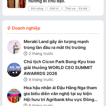
hướng đi chủ đạo.
Đời sống
Giải trí
Thời sự - Xã hội
Doanh nghiệp
Meraki Land gây ấn tượng mạnh
trong lần đầu ra mắt thị trường
2 tháng trước
Chủ tịch Cicon Park Bong-Kyu trao
giải thưởng WORLD CEO SUMMIT
AWARRDS 2026
4 tháng trước
Hoa hậu nhân ái Đậu Hằng Nga tham
gia biểu diễn văn nghệ tại sự kiện
Hội hưu trí Agribank khu vực Đồng…
8 tháng trước