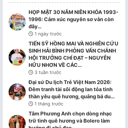
HỌP MẶT 30 NĂM NIÊN KHÓA 1993-
1996: Cảm xúc nguyên sơ vẫn còn
đây…
1 ngày trước
TIẾN SỸ HỒNG MAI VÀ NGHIÊN CỨU
SINH HẢI BÌNH PHỎNG VẤN CHÁNH
HỘI TRƯỞNG CHÍ ĐẠT – NGUYỄN
HỮU NHƠN VỀ CÁC…
3 tuần trước
Đại sứ Du lịch Trẻ Việt Nam 2026:
Đêm tranh tài sôi động lan tỏa tinh
thần yêu quê hương, quảng bá du…
1 tháng trước
Tâm Phương Anh chọn dòng nhạc
trữ tình quê hương và Bolero làm
hướng đi chủ đạo.