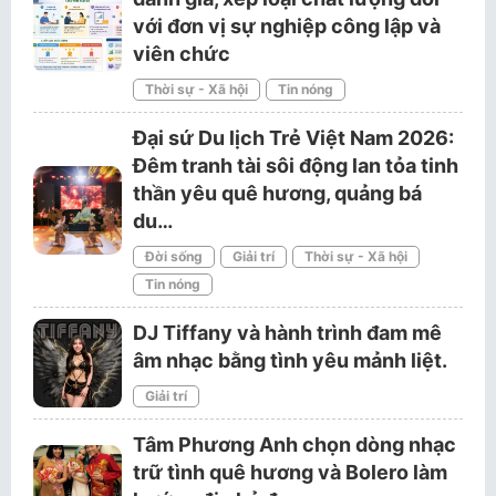
với đơn vị sự nghiệp công lập và
viên chức
Thời sự - Xã hội
Tin nóng
Đại sứ Du lịch Trẻ Việt Nam 2026:
Đêm tranh tài sôi động lan tỏa tinh
thần yêu quê hương, quảng bá
du…
Đời sống
Giải trí
Thời sự - Xã hội
Tin nóng
DJ Tiffany và hành trình đam mê
âm nhạc bằng tình yêu mảnh liệt.
Giải trí
Tâm Phương Anh chọn dòng nhạc
trữ tình quê hương và Bolero làm