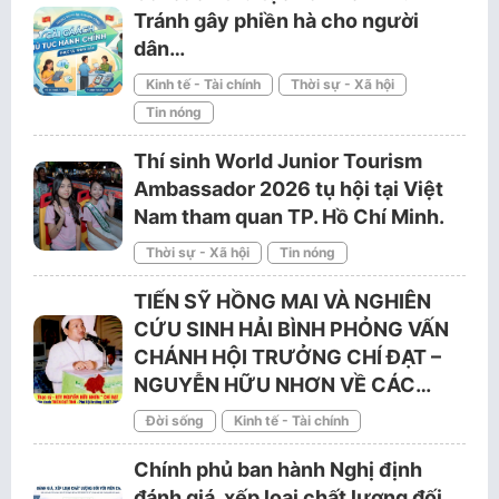
Tránh gây phiền hà cho người
dân…
Kinh tế - Tài chính
Thời sự - Xã hội
Tin nóng
Thí sinh World Junior Tourism
Ambassador 2026 tụ hội tại Việt
Nam tham quan TP. Hồ Chí Minh.
Thời sự - Xã hội
Tin nóng
TIẾN SỸ HỒNG MAI VÀ NGHIÊN
CỨU SINH HẢI BÌNH PHỎNG VẤN
CHÁNH HỘI TRƯỞNG CHÍ ĐẠT –
NGUYỄN HỮU NHƠN VỀ CÁC…
Đời sống
Kinh tế - Tài chính
Chính phủ ban hành Nghị định
đánh giá, xếp loại chất lượng đối