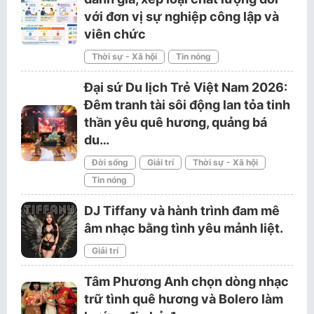
với đơn vị sự nghiệp công lập và
viên chức
Thời sự - Xã hội
Tin nóng
Đại sứ Du lịch Trẻ Việt Nam 2026:
Đêm tranh tài sôi động lan tỏa tinh
thần yêu quê hương, quảng bá
du…
Đời sống
Giải trí
Thời sự - Xã hội
Tin nóng
DJ Tiffany và hành trình đam mê
âm nhạc bằng tình yêu mảnh liệt.
Giải trí
Tâm Phương Anh chọn dòng nhạc
trữ tình quê hương và Bolero làm