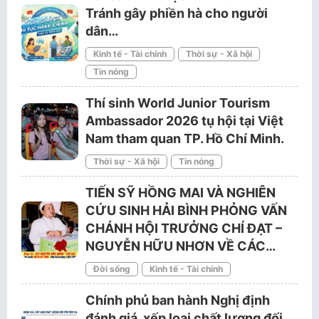
Tránh gây phiền hà cho người
dân…
Kinh tế - Tài chính
Thời sự - Xã hội
Tin nóng
Thí sinh World Junior Tourism
Ambassador 2026 tụ hội tại Việt
Nam tham quan TP. Hồ Chí Minh.
Thời sự - Xã hội
Tin nóng
TIẾN SỸ HỒNG MAI VÀ NGHIÊN
CỨU SINH HẢI BÌNH PHỎNG VẤN
CHÁNH HỘI TRƯỞNG CHÍ ĐẠT –
NGUYỄN HỮU NHƠN VỀ CÁC…
Đời sống
Kinh tế - Tài chính
Chính phủ ban hành Nghị định
đánh giá, xếp loại chất lượng đối