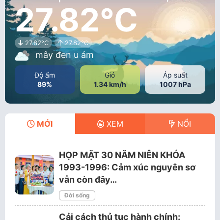
27.82°C
27.82°C
27.82°C
mây đen u ám
Độ ẩm
Gió
Áp suất
89%
1.34 km/h
1007 hPa
MỚI
XEM
NỔI
HỌP MẶT 30 NĂM NIÊN KHÓA
1993-1996: Cảm xúc nguyên sơ
vẫn còn đây…
Đời sống
Cải cách thủ tục hành chính: