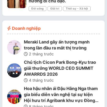
hướng đi chủ đạo.
Đời sống
Giải trí
Thời sự - Xã hội
Doanh nghiệp
Meraki Land gây ấn tượng mạnh
trong lần đầu ra mắt thị trường
2 tháng trước
Chủ tịch Cicon Park Bong-Kyu trao
giải thưởng WORLD CEO SUMMIT
AWARRDS 2026
4 tháng trước
Hoa hậu nhân ái Đậu Hằng Nga tham
gia biểu diễn văn nghệ tại sự kiện
Hội hưu trí Agribank khu vực Đồng…
8 tháng trước