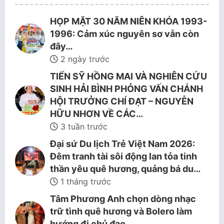
HỌP MẶT 30 NĂM NIÊN KHÓA 1993-
1996: Cảm xúc nguyên sơ vẫn còn
đây…
2 ngày trước
TIẾN SỸ HỒNG MAI VÀ NGHIÊN CỨU
SINH HẢI BÌNH PHỎNG VẤN CHÁNH
HỘI TRƯỞNG CHÍ ĐẠT – NGUYỄN
HỮU NHƠN VỀ CÁC…
3 tuần trước
Đại sứ Du lịch Trẻ Việt Nam 2026:
Đêm tranh tài sôi động lan tỏa tinh
thần yêu quê hương, quảng bá du…
1 tháng trước
Tâm Phương Anh chọn dòng nhạc
trữ tình quê hương và Bolero làm
hướng đi chủ đạo.