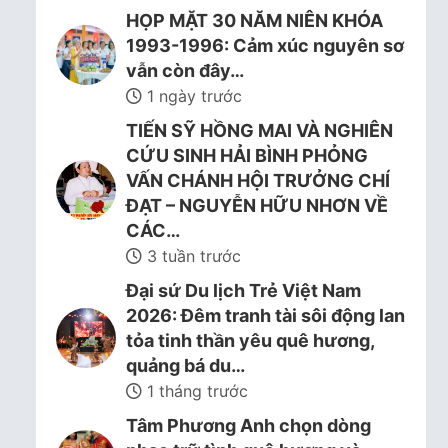
HỌP MẶT 30 NĂM NIÊN KHÓA
1993-1996: Cảm xúc nguyên sơ
vẫn còn đây…
1 ngày trước
TIẾN SỸ HỒNG MAI VÀ NGHIÊN
CỨU SINH HẢI BÌNH PHỎNG
VẤN CHÁNH HỘI TRƯỞNG CHÍ
ĐẠT – NGUYỄN HỮU NHƠN VỀ
CÁC…
3 tuần trước
Đại sứ Du lịch Trẻ Việt Nam
2026: Đêm tranh tài sôi động lan
tỏa tinh thần yêu quê hương,
quảng bá du…
1 tháng trước
Tâm Phương Anh chọn dòng