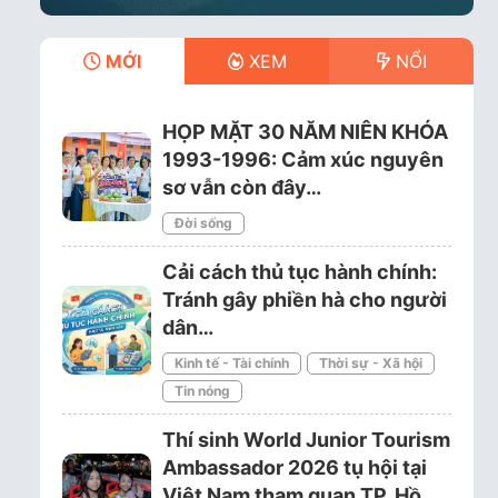
MỚI
XEM
NỔI
HỌP MẶT 30 NĂM NIÊN KHÓA
1993-1996: Cảm xúc nguyên
sơ vẫn còn đây…
Đời sống
Cải cách thủ tục hành chính:
Tránh gây phiền hà cho người
dân…
Kinh tế - Tài chính
Thời sự - Xã hội
Tin nóng
Thí sinh World Junior Tourism
Ambassador 2026 tụ hội tại
Việt Nam tham quan TP. Hồ