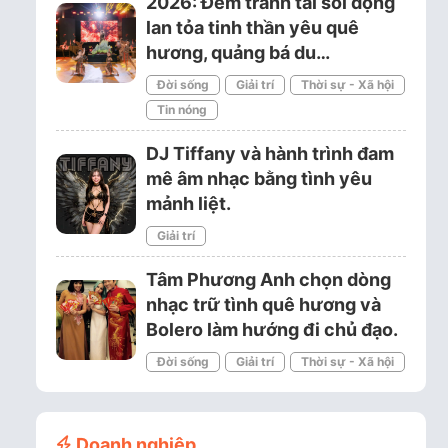
2026: Đêm tranh tài sôi động
lan tỏa tinh thần yêu quê
hương, quảng bá du…
Đời sống
Giải trí
Thời sự - Xã hội
Tin nóng
DJ Tiffany và hành trình đam
mê âm nhạc bằng tình yêu
mảnh liệt.
Giải trí
Tâm Phương Anh chọn dòng
nhạc trữ tình quê hương và
Bolero làm hướng đi chủ đạo.
Đời sống
Giải trí
Thời sự - Xã hội
Doanh nghiệp