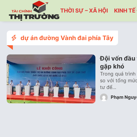
THỜI SỰ – XÃ HỘI
KINH TẾ 
dự án đường Vành đai phía Tây
Đội vốn đầu 
gặp khó
Trong quá trình
so với tổng mức
tư để…
Phạm Nguy