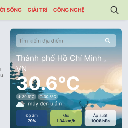
ỜI SỐNG
GIẢI TRÍ
CÔNG NGHỆ
Thành phố Hồ Chí Minh ,
VN
g
30.6°C
ầu
30.6°C
30.6°C
mây đen u ám
Độ ẩm
Gió
Áp suất
79%
1.34 km/h
1008 hPa