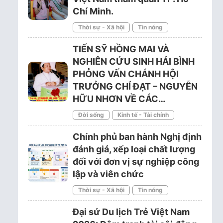
Chí Minh.
Thời sự - Xã hội
Tin nóng
TIẾN SỸ HỒNG MAI VÀ
NGHIÊN CỨU SINH HẢI BÌNH
PHỎNG VẤN CHÁNH HỘI
TRƯỞNG CHÍ ĐẠT – NGUYỄN
HỮU NHƠN VỀ CÁC…
Đời sống
Kinh tế - Tài chính
Chính phủ ban hành Nghị định
đánh giá, xếp loại chất lượng
đối với đơn vị sự nghiệp công
lập và viên chức
Thời sự - Xã hội
Tin nóng
Đại sứ Du lịch Trẻ Việt Nam