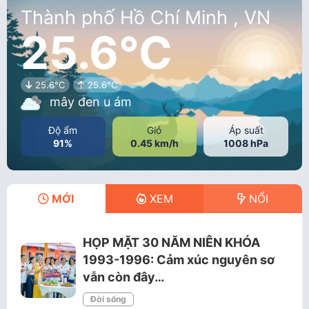
Thành phố Hồ Chí Minh , VN
25.6°C
25.6°C
25.6°C
mây đen u ám
Độ ẩm
Gió
Áp suất
91%
0.45 km/h
1008 hPa
MỚI
XEM
NỔI
HỌP MẶT 30 NĂM NIÊN KHÓA
1993-1996: Cảm xúc nguyên sơ
vẫn còn đây…
Đời sống