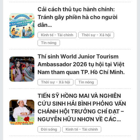
Cải cách thủ tục hành chính:
Tránh gây phiền hà cho người
dân…
Kinh tế - Tài chính
Thời sự - Xã hội
Tin nóng
Thí sinh World Junior Tourism
Ambassador 2026 tụ hội tại Việt
Nam tham quan TP. Hồ Chí Minh.
Thời sự - Xã hội
Tin nóng
TIẾN SỸ HỒNG MAI VÀ NGHIÊN
CỨU SINH HẢI BÌNH PHỎNG VẤN
CHÁNH HỘI TRƯỞNG CHÍ ĐẠT –
NGUYỄN HỮU NHƠN VỀ CÁC…
Đời sống
Kinh tế - Tài chính