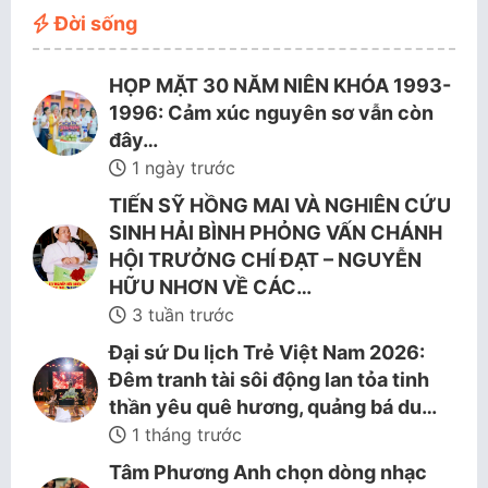
Đời sống
HỌP MẶT 30 NĂM NIÊN KHÓA 1993-
1996: Cảm xúc nguyên sơ vẫn còn
đây…
1 ngày trước
TIẾN SỸ HỒNG MAI VÀ NGHIÊN CỨU
SINH HẢI BÌNH PHỎNG VẤN CHÁNH
HỘI TRƯỞNG CHÍ ĐẠT – NGUYỄN
HỮU NHƠN VỀ CÁC…
3 tuần trước
Đại sứ Du lịch Trẻ Việt Nam 2026:
Đêm tranh tài sôi động lan tỏa tinh
thần yêu quê hương, quảng bá du…
1 tháng trước
Tâm Phương Anh chọn dòng nhạc