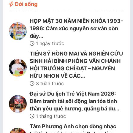
Đời sống
HỌP MẶT 30 NĂM NIÊN KHÓA 1993-
1996: Cảm xúc nguyên sơ vẫn còn
đây…
1 ngày trước
TIẾN SỸ HỒNG MAI VÀ NGHIÊN CỨU
SINH HẢI BÌNH PHỎNG VẤN CHÁNH
HỘI TRƯỞNG CHÍ ĐẠT – NGUYỄN
HỮU NHƠN VỀ CÁC…
3 tuần trước
Đại sứ Du lịch Trẻ Việt Nam 2026:
Đêm tranh tài sôi động lan tỏa tinh
thần yêu quê hương, quảng bá du…
1 tháng trước
Tâm Phương Anh chọn dòng nhạc