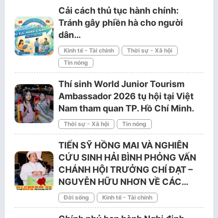
Cải cách thủ tục hành chính:
Tránh gây phiền hà cho người
dân…
Kinh tế - Tài chính
Thời sự - Xã hội
Tin nóng
Thí sinh World Junior Tourism
Ambassador 2026 tụ hội tại Việt
Nam tham quan TP. Hồ Chí Minh.
Thời sự - Xã hội
Tin nóng
TIẾN SỸ HỒNG MAI VÀ NGHIÊN
CỨU SINH HẢI BÌNH PHỎNG VẤN
CHÁNH HỘI TRƯỞNG CHÍ ĐẠT –
NGUYỄN HỮU NHƠN VỀ CÁC…
Đời sống
Kinh tế - Tài chính