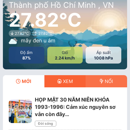
Thành phố Hồ Chí Minh , VN
27.82°C
27.82°C
27.82°C
mây đen u ám
Độ ẩm
Gió
Áp suất
87%
2.24 km/h
1008 hPa
MỚI
XEM
NỔI
HỌP MẶT 30 NĂM NIÊN KHÓA
1993-1996: Cảm xúc nguyên sơ
vẫn còn đây…
Đời sống