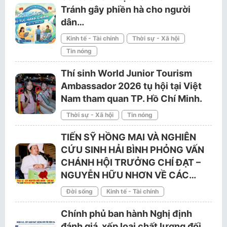
Tránh gây phiền hà cho người
dân…
Kinh tế - Tài chính
Thời sự - Xã hội
Tin nóng
Thí sinh World Junior Tourism
Ambassador 2026 tụ hội tại Việt
Nam tham quan TP. Hồ Chí Minh.
Thời sự - Xã hội
Tin nóng
TIẾN SỸ HỒNG MAI VÀ NGHIÊN
CỨU SINH HẢI BÌNH PHỎNG VẤN
CHÁNH HỘI TRƯỞNG CHÍ ĐẠT –
NGUYỄN HỮU NHƠN VỀ CÁC…
Đời sống
Kinh tế - Tài chính
Chính phủ ban hành Nghị định
đánh giá, xếp loại chất lượng đối