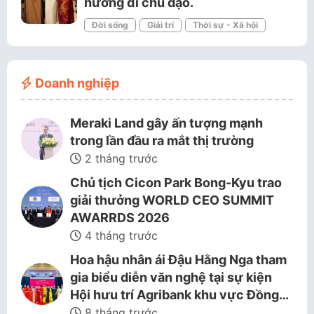
hướng đi chủ đạo.
Đời sống
Giải trí
Thời sự - Xã hội
Doanh nghiệp
Meraki Land gây ấn tượng mạnh
trong lần đầu ra mắt thị trường
2 tháng trước
Chủ tịch Cicon Park Bong-Kyu trao
giải thưởng WORLD CEO SUMMIT
AWARRDS 2026
4 tháng trước
Hoa hậu nhân ái Đậu Hằng Nga tham
gia biểu diễn văn nghệ tại sự kiện
Hội hưu trí Agribank khu vực Đồng…
8 tháng trước