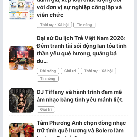
với đơn vị sự nghiệp công lập và
viên chức
Thời sự - Xã hội
Tin nóng
Đại sứ Du lịch Trẻ Việt Nam 2026:
Đêm tranh tài sôi động lan tỏa tinh
thần yêu quê hương, quảng bá
du…
Đời sống
Giải trí
Thời sự - Xã hội
Tin nóng
DJ Tiffany và hành trình đam mê
âm nhạc bằng tình yêu mảnh liệt.
Giải trí
Tâm Phương Anh chọn dòng nhạc
trữ tình quê hương và Bolero làm