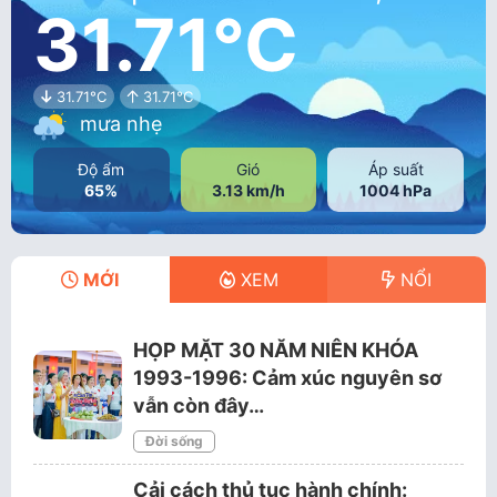
31.71°C
31.71°C
31.71°C
mưa nhẹ
Độ ẩm
Gió
Áp suất
65%
3.13 km/h
1004 hPa
MỚI
XEM
NỔI
HỌP MẶT 30 NĂM NIÊN KHÓA
1993-1996: Cảm xúc nguyên sơ
vẫn còn đây…
Đời sống
Cải cách thủ tục hành chính: