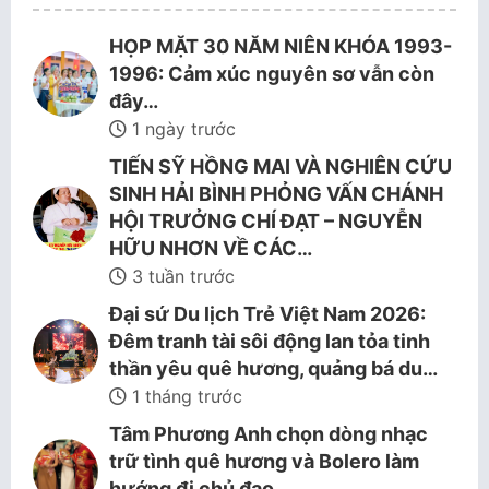
HỌP MẶT 30 NĂM NIÊN KHÓA 1993-
1996: Cảm xúc nguyên sơ vẫn còn
đây…
1 ngày trước
TIẾN SỸ HỒNG MAI VÀ NGHIÊN CỨU
SINH HẢI BÌNH PHỎNG VẤN CHÁNH
HỘI TRƯỞNG CHÍ ĐẠT – NGUYỄN
HỮU NHƠN VỀ CÁC…
3 tuần trước
Đại sứ Du lịch Trẻ Việt Nam 2026:
Đêm tranh tài sôi động lan tỏa tinh
thần yêu quê hương, quảng bá du…
1 tháng trước
Tâm Phương Anh chọn dòng nhạc
trữ tình quê hương và Bolero làm
hướng đi chủ đạo.