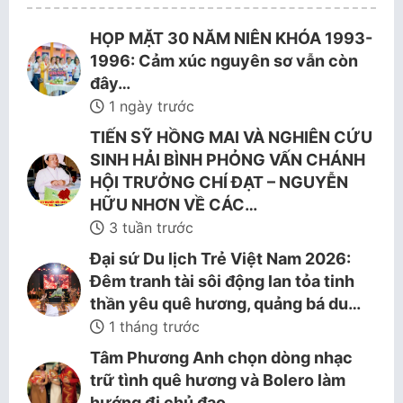
HỌP MẶT 30 NĂM NIÊN KHÓA 1993-
1996: Cảm xúc nguyên sơ vẫn còn
đây…
1 ngày trước
TIẾN SỸ HỒNG MAI VÀ NGHIÊN CỨU
SINH HẢI BÌNH PHỎNG VẤN CHÁNH
HỘI TRƯỞNG CHÍ ĐẠT – NGUYỄN
HỮU NHƠN VỀ CÁC…
3 tuần trước
Đại sứ Du lịch Trẻ Việt Nam 2026:
Đêm tranh tài sôi động lan tỏa tinh
thần yêu quê hương, quảng bá du…
1 tháng trước
Tâm Phương Anh chọn dòng nhạc
trữ tình quê hương và Bolero làm
hướng đi chủ đạo.