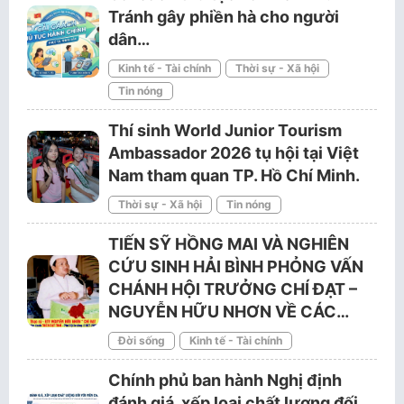
Tránh gây phiền hà cho người
dân…
Kinh tế - Tài chính
Thời sự - Xã hội
Tin nóng
Thí sinh World Junior Tourism
Ambassador 2026 tụ hội tại Việt
Nam tham quan TP. Hồ Chí Minh.
Thời sự - Xã hội
Tin nóng
TIẾN SỸ HỒNG MAI VÀ NGHIÊN
CỨU SINH HẢI BÌNH PHỎNG VẤN
CHÁNH HỘI TRƯỞNG CHÍ ĐẠT –
NGUYỄN HỮU NHƠN VỀ CÁC…
Đời sống
Kinh tế - Tài chính
Chính phủ ban hành Nghị định
đánh giá, xếp loại chất lượng đối