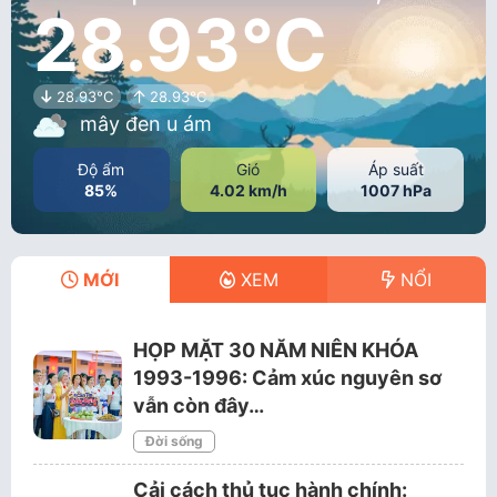
28.93°C
28.93°C
28.93°C
mây đen u ám
Độ ẩm
Gió
Áp suất
85%
4.02 km/h
1007 hPa
MỚI
XEM
NỔI
HỌP MẶT 30 NĂM NIÊN KHÓA
1993-1996: Cảm xúc nguyên sơ
vẫn còn đây…
Đời sống
Cải cách thủ tục hành chính: