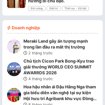
hướng đi chủ đạo.
Đời sống
Giải trí
Thời sự - Xã hội
Doanh nghiệp
Meraki Land gây ấn tượng mạnh
trong lần đầu ra mắt thị trường
2 tháng trước
Chủ tịch Cicon Park Bong-Kyu trao
giải thưởng WORLD CEO SUMMIT
AWARRDS 2026
4 tháng trước
Hoa hậu nhân ái Đậu Hằng Nga tham
gia biểu diễn văn nghệ tại sự kiện
Hội hưu trí Agribank khu vực Đồng…
8 tháng trước