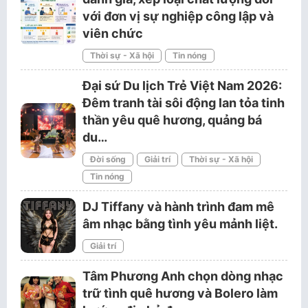
với đơn vị sự nghiệp công lập và
viên chức
Thời sự - Xã hội
Tin nóng
Đại sứ Du lịch Trẻ Việt Nam 2026:
Đêm tranh tài sôi động lan tỏa tinh
thần yêu quê hương, quảng bá
du…
Đời sống
Giải trí
Thời sự - Xã hội
Tin nóng
DJ Tiffany và hành trình đam mê
âm nhạc bằng tình yêu mảnh liệt.
Giải trí
Tâm Phương Anh chọn dòng nhạc
trữ tình quê hương và Bolero làm