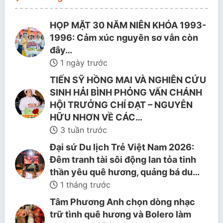
HỌP MẶT 30 NĂM NIÊN KHÓA 1993-
1996: Cảm xúc nguyên sơ vẫn còn
đây…
1 ngày trước
TIẾN SỸ HỒNG MAI VÀ NGHIÊN CỨU
SINH HẢI BÌNH PHỎNG VẤN CHÁNH
HỘI TRƯỞNG CHÍ ĐẠT – NGUYỄN
HỮU NHƠN VỀ CÁC…
3 tuần trước
Đại sứ Du lịch Trẻ Việt Nam 2026:
Đêm tranh tài sôi động lan tỏa tinh
thần yêu quê hương, quảng bá du…
1 tháng trước
Tâm Phương Anh chọn dòng nhạc
trữ tình quê hương và Bolero làm