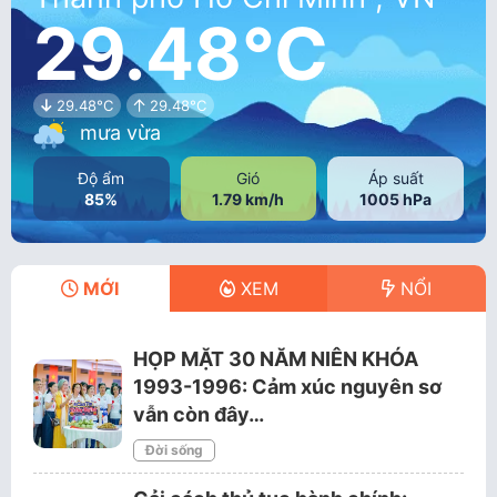
29.48°C
29.48°C
29.48°C
mưa vừa
Độ ẩm
Gió
Áp suất
85%
1.79 km/h
1005 hPa
MỚI
XEM
NỔI
HỌP MẶT 30 NĂM NIÊN KHÓA
1993-1996: Cảm xúc nguyên sơ
vẫn còn đây…
Đời sống