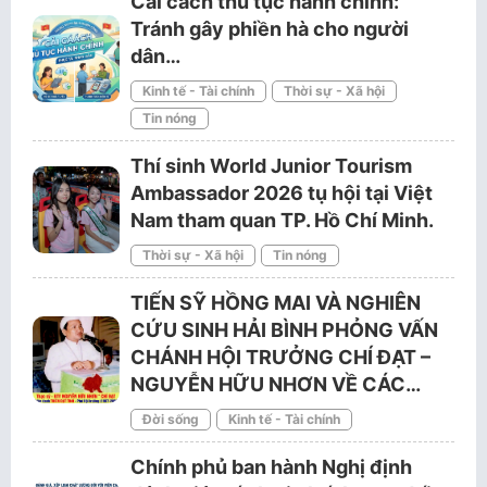
Cải cách thủ tục hành chính:
Tránh gây phiền hà cho người
dân…
Kinh tế - Tài chính
Thời sự - Xã hội
Tin nóng
Thí sinh World Junior Tourism
Ambassador 2026 tụ hội tại Việt
Nam tham quan TP. Hồ Chí Minh.
Thời sự - Xã hội
Tin nóng
TIẾN SỸ HỒNG MAI VÀ NGHIÊN
CỨU SINH HẢI BÌNH PHỎNG VẤN
CHÁNH HỘI TRƯỞNG CHÍ ĐẠT –
NGUYỄN HỮU NHƠN VỀ CÁC…
Đời sống
Kinh tế - Tài chính
Chính phủ ban hành Nghị định