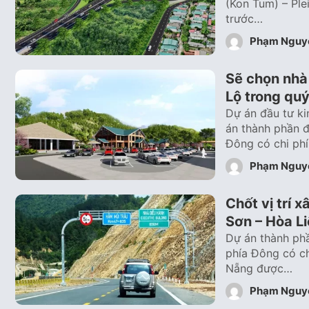
(Kon Tum) – Plei
trước…
Phạm Nguy
Sẽ chọn nhà
Lộ trong quý
Dự án đầu tư k
án thành phần 
Đông có chi ph
Phạm Nguy
Chốt vị trí 
Sơn – Hòa L
Dự án thành phầ
phía Đông có ch
Nẵng được…
Phạm Nguy