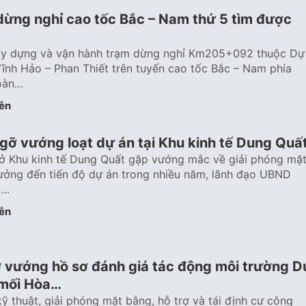
dừng nghỉ cao tốc Bắc – Nam thứ 5 tìm được
ây dựng và vận hành trạm dừng nghỉ Km205+092 thuộc Dự
ĩnh Hảo – Phan Thiết trên tuyến cao tốc Bắc – Nam phía
oàn…
ễn
gỡ vướng loạt dự án tại Khu kinh tế Dung Quấ
 ở Khu kinh tế Dung Quất gặp vướng mắc về giải phóng mặ
ưởng đến tiến độ dự án trong nhiều năm, lãnh đạo UBND
i…
ễn
 vướng hồ sơ đánh giá tác động môi trường D
 mối Hòa…
ỹ thuật, giải phóng mặt bằng, hỗ trợ và tái định cư công