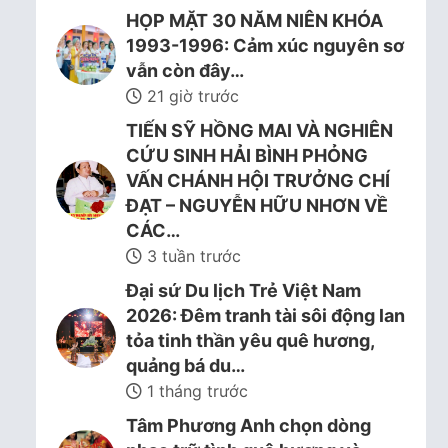
HỌP MẶT 30 NĂM NIÊN KHÓA
1993-1996: Cảm xúc nguyên sơ
vẫn còn đây…
21 giờ trước
TIẾN SỸ HỒNG MAI VÀ NGHIÊN
CỨU SINH HẢI BÌNH PHỎNG
VẤN CHÁNH HỘI TRƯỞNG CHÍ
ĐẠT – NGUYỄN HỮU NHƠN VỀ
CÁC…
3 tuần trước
Đại sứ Du lịch Trẻ Việt Nam
2026: Đêm tranh tài sôi động lan
tỏa tinh thần yêu quê hương,
quảng bá du…
1 tháng trước
Tâm Phương Anh chọn dòng