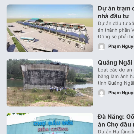
Dự án trạm 
nhà đầu tư
Dự án đầu tư x
án thành phần V
Đông sẽ phải h
Phạm Nguy
Quảng Ngãi 
Loạt các dự án
bằng làm ảnh h
tỉnh Quảng Ngã
Phạm Nguy
Đà Nẵng: Gỡ
án Chợ đầu
Dự án Hạ tầng k