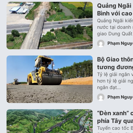
Quảng Ngãi k
Bình với cao
Quảng Ngãi kiến
nước tại doanh 
giao Dung Quất
Phạm Nguy
Bộ Giao thôn
tương đươn
Tỷ lệ giải ngân
hơn tỷ lệ giải 
ngân đạt…
Phạm Nguy
“Đèn xanh” 
phía Tây qu
Tuyến cao tốc 