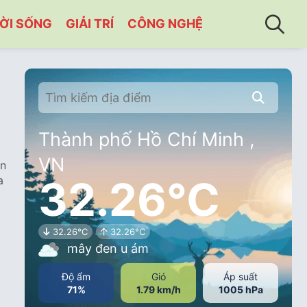
ỜI SỐNG
GIẢI TRÍ
CÔNG NGHỆ
Thành phố Hồ Chí Minh ,
VN
án
32.26°C
a
32.26°C
32.26°C
mây đen u ám
Độ ẩm
Gió
Áp suất
C
71%
1.79 km/h
1005 hPa