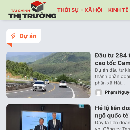
THỜI SỰ – XÃ HỘI
KINH TẾ 
Dự án
Đầu tư 284 
cao tốc Cam
Dự án đầu tư k
thành phần đoạ
phận xã Hải…
Phạm Nguy
Hé lộ liên d
ngõ quốc tế
Đây là liên doa
với Công ty Ter