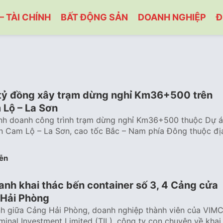
– TÀI CHÍNH
BẤT ĐỘNG SẢN
DOANH NGHIỆP
Đ
tỷ đồng xây trạm dừng nghỉ Km36+500 trên
 Lộ – La Sơn
inh doanh công trình trạm dừng nghỉ Km36+500 thuộc Dự 
n Cam Lộ – La Sơn, cao tốc Bắc – Nam phía Đông thuộc đị
ễn
oanh khai thác bến container số 3, 4 Cảng cửa
 Hải Phòng
nh giữa Cảng Hải Phòng, doanh nghiệp thành viên của VIM
minal Investment Limited (TIL), công ty con chuyên về khai