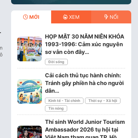
MỚI
XEM
NỔI
–
HỌP MẶT 30 NĂM NIÊN KHÓA
1993-1996: Cảm xúc nguyên
n
sơ vẫn còn đây…
đô
Đời sống
Cải cách thủ tục hành chính:
Tránh gây phiền hà cho người
dân…
Kinh tế - Tài chính
Thời sự - Xã hội
Tin nóng
Thí sinh World Junior Tourism
Ambassador 2026 tụ hội tại
Việt Nam tham quan TP. Hồ