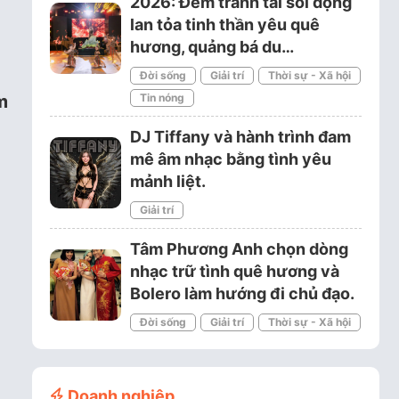
2026: Đêm tranh tài sôi động
lan tỏa tinh thần yêu quê
hương, quảng bá du…
Đời sống
Giải trí
Thời sự - Xã hội
m
Tin nóng
DJ Tiffany và hành trình đam
mê âm nhạc bằng tình yêu
mảnh liệt.
Giải trí
Tâm Phương Anh chọn dòng
nhạc trữ tình quê hương và
Bolero làm hướng đi chủ đạo.
Đời sống
Giải trí
Thời sự - Xã hội
Doanh nghiệp