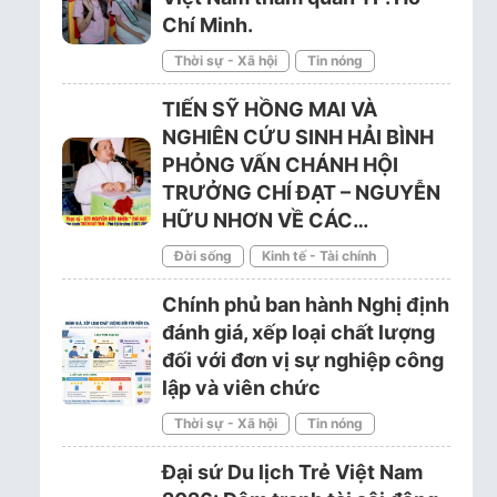
Chí Minh.
Thời sự - Xã hội
Tin nóng
TIẾN SỸ HỒNG MAI VÀ
NGHIÊN CỨU SINH HẢI BÌNH
PHỎNG VẤN CHÁNH HỘI
TRƯỞNG CHÍ ĐẠT – NGUYỄN
HỮU NHƠN VỀ CÁC…
Đời sống
Kinh tế - Tài chính
Chính phủ ban hành Nghị định
đánh giá, xếp loại chất lượng
đối với đơn vị sự nghiệp công
lập và viên chức
Thời sự - Xã hội
Tin nóng
Đại sứ Du lịch Trẻ Việt Nam