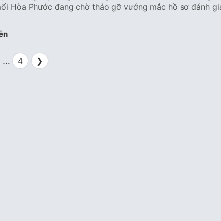
mối Hòa Phước đang chờ tháo gỡ vướng mắc hồ sơ đánh gi
ễn
…
4
❯