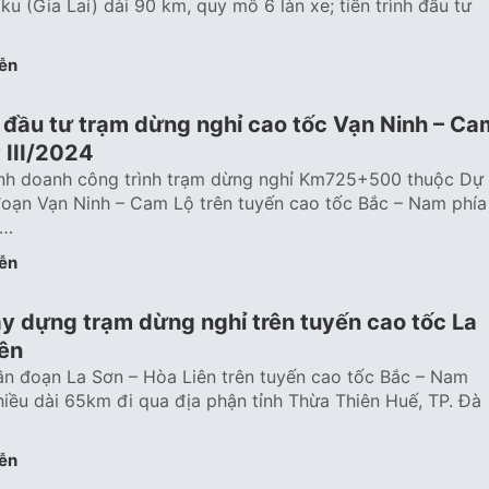
ku (Gia Lai) dài 90 km, quy mô 6 làn xe; tiến trình đầu tư
ễn
 đầu tư trạm dừng nghỉ cao tốc Vạn Ninh – Ca
 III/2024
inh doanh công trình trạm dừng nghỉ Km725+500 thuộc Dự
đoạn Vạn Ninh – Cam Lộ trên tuyến cao tốc Bắc – Nam phía
í…
ễn
xây dựng trạm dừng nghỉ trên tuyến cao tốc La
iên
n đoạn La Sơn – Hòa Liên trên tuyến cao tốc Bắc – Nam
iều dài 65km đi qua địa phận tỉnh Thừa Thiên Huế, TP. Đà
ễn