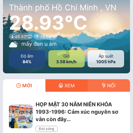
Thành phố Hồ Chí Minh , VN
28.93°C
28.93°C
28.93°C
mây đen u ám
Độ ẩm
Gió
Áp suất
84%
3.58 km/h
1005 hPa
MỚI
XEM
NỔI
HỌP MẶT 30 NĂM NIÊN KHÓA
1993-1996: Cảm xúc nguyên sơ
vẫn còn đây…
Đời sống