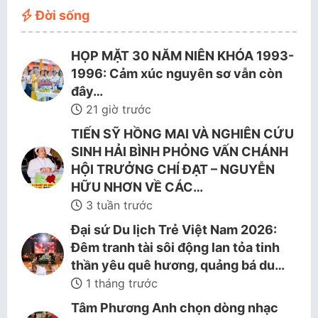
Đời sống
HỌP MẶT 30 NĂM NIÊN KHÓA 1993-
1996: Cảm xúc nguyên sơ vẫn còn
đây…
21 giờ trước
TIẾN SỸ HỒNG MAI VÀ NGHIÊN CỨU
SINH HẢI BÌNH PHỎNG VẤN CHÁNH
HỘI TRƯỞNG CHÍ ĐẠT – NGUYỄN
HỮU NHƠN VỀ CÁC…
3 tuần trước
Đại sứ Du lịch Trẻ Việt Nam 2026:
Đêm tranh tài sôi động lan tỏa tinh
thần yêu quê hương, quảng bá du…
1 tháng trước
Tâm Phương Anh chọn dòng nhạc