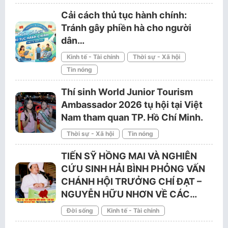
Cải cách thủ tục hành chính:
Tránh gây phiền hà cho người
dân…
Kinh tế - Tài chính
Thời sự - Xã hội
Tin nóng
Thí sinh World Junior Tourism
Ambassador 2026 tụ hội tại Việt
Nam tham quan TP. Hồ Chí Minh.
Thời sự - Xã hội
Tin nóng
TIẾN SỸ HỒNG MAI VÀ NGHIÊN
CỨU SINH HẢI BÌNH PHỎNG VẤN
CHÁNH HỘI TRƯỞNG CHÍ ĐẠT –
NGUYỄN HỮU NHƠN VỀ CÁC…
Đời sống
Kinh tế - Tài chính