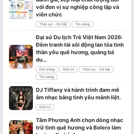
với đơn vị sự nghiệp công lập và
viên chức
Thời sự - Xã hội
Tin nóng
Đại sứ Du lịch Trẻ Việt Nam 2026:
Đêm tranh tài sôi động lan tỏa tinh
thần yêu quê hương, quảng bá
du…
Đời sống
Giải trí
Thời sự - Xã hội
Tin nóng
DJ Tiffany và hành trình đam mê
âm nhạc bằng tình yêu mảnh liệt.
Giải trí
Tâm Phương Anh chọn dòng nhạc
trữ tình quê hương và Bolero làm