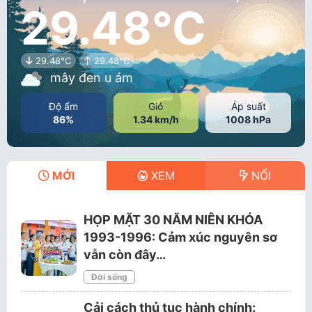
29.48°C
29.48°C
29.48°C
mây đen u ám
Độ ẩm
Gió
Áp suất
86%
1.34 km/h
1008 hPa
MỚI
XEM
NỔI
HỌP MẶT 30 NĂM NIÊN KHÓA
1993-1996: Cảm xúc nguyên sơ
vẫn còn đây…
Đời sống
Cải cách thủ tục hành chính: