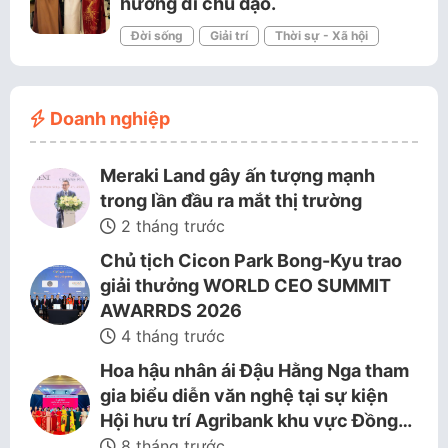
hướng đi chủ đạo.
Đời sống
Giải trí
Thời sự - Xã hội
Doanh nghiệp
Meraki Land gây ấn tượng mạnh
trong lần đầu ra mắt thị trường
2 tháng trước
Chủ tịch Cicon Park Bong-Kyu trao
giải thưởng WORLD CEO SUMMIT
AWARRDS 2026
4 tháng trước
Hoa hậu nhân ái Đậu Hằng Nga tham
gia biểu diễn văn nghệ tại sự kiện
Hội hưu trí Agribank khu vực Đồng…
8 tháng trước