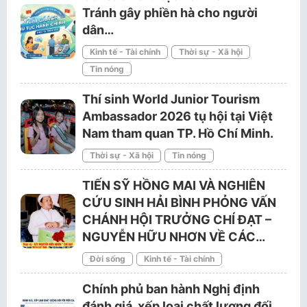
Tránh gây phiền hà cho người
dân…
Kinh tế - Tài chính
Thời sự - Xã hội
Tin nóng
Thí sinh World Junior Tourism
Ambassador 2026 tụ hội tại Việt
Nam tham quan TP. Hồ Chí Minh.
Thời sự - Xã hội
Tin nóng
TIẾN SỸ HỒNG MAI VÀ NGHIÊN
CỨU SINH HẢI BÌNH PHỎNG VẤN
CHÁNH HỘI TRƯỞNG CHÍ ĐẠT –
NGUYỄN HỮU NHƠN VỀ CÁC…
Đời sống
Kinh tế - Tài chính
Chính phủ ban hành Nghị định
đánh giá, xếp loại chất lượng đối