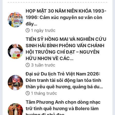
HỌP MẶT 30 NĂM NIÊN KHÓA 1993-
1996: Cảm xúc nguyên sơ vẫn còn
đây…
1 ngày trước
TIẾN SỸ HỒNG MAI VÀ NGHIÊN CỨU
SINH HẢI BÌNH PHỎNG VẤN CHÁNH
HỘI TRƯỞNG CHÍ ĐẠT – NGUYỄN
HỮU NHƠN VỀ CÁC…
3 tuần trước
Đại sứ Du lịch Trẻ Việt Nam 2026:
Đêm tranh tài sôi động lan tỏa tinh
thần yêu quê hương, quảng bá du…
1 tháng trước
Tâm Phương Anh chọn dòng nhạc
trữ tình quê hương và Bolero làm
hướng đi chủ đạo.