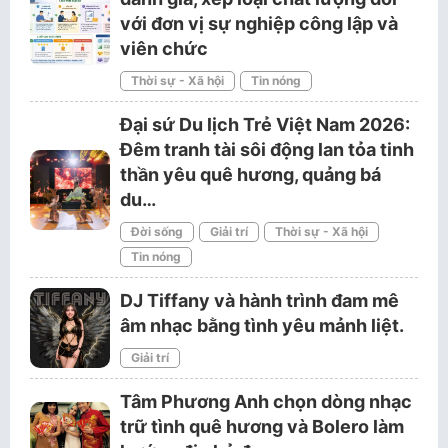
với đơn vị sự nghiệp công lập và
viên chức
Thời sự - Xã hội
Tin nóng
Đại sứ Du lịch Trẻ Việt Nam 2026:
Đêm tranh tài sôi động lan tỏa tinh
thần yêu quê hương, quảng bá
du…
Đời sống
Giải trí
Thời sự - Xã hội
Tin nóng
DJ Tiffany và hành trình đam mê
âm nhạc bằng tình yêu mảnh liệt.
Giải trí
Tâm Phương Anh chọn dòng nhạc
trữ tình quê hương và Bolero làm