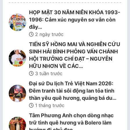
HỌP MẶT 30 NĂM NIÊN KHÓA 1993-
1996: Cảm xúc nguyên sơ vẫn còn
đây…
2 ngày trước
TIẾN SỸ HỒNG MAI VÀ NGHIÊN CỨU
SINH HẢI BÌNH PHỎNG VẤN CHÁNH
HỘI TRƯỞNG CHÍ ĐẠT – NGUYỄN
HỮU NHƠN VỀ CÁC…
3 tuần trước
Đại sứ Du lịch Trẻ Việt Nam 2026:
Đêm tranh tài sôi động lan tỏa tinh
thần yêu quê hương, quảng bá du…
1 tháng trước
Tâm Phương Anh chọn dòng nhạc
trữ tình quê hương và Bolero làm
hướng đi chủ đạo.