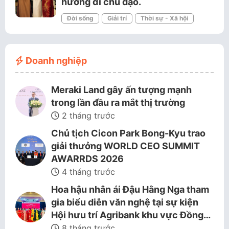
hướng đi chủ đạo.
Đời sống
Giải trí
Thời sự - Xã hội
Doanh nghiệp
Meraki Land gây ấn tượng mạnh
trong lần đầu ra mắt thị trường
2 tháng trước
Chủ tịch Cicon Park Bong-Kyu trao
giải thưởng WORLD CEO SUMMIT
AWARRDS 2026
4 tháng trước
Hoa hậu nhân ái Đậu Hằng Nga tham
gia biểu diễn văn nghệ tại sự kiện
Hội hưu trí Agribank khu vực Đồng…
8 tháng trước