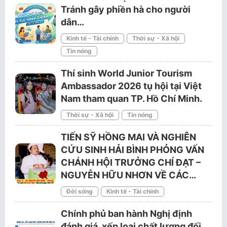
Tránh gây phiền hà cho người
dân…
Kinh tế - Tài chính
Thời sự - Xã hội
Tin nóng
Thí sinh World Junior Tourism
Ambassador 2026 tụ hội tại Việt
Nam tham quan TP. Hồ Chí Minh.
Thời sự - Xã hội
Tin nóng
TIẾN SỸ HỒNG MAI VÀ NGHIÊN
CỨU SINH HẢI BÌNH PHỎNG VẤN
CHÁNH HỘI TRƯỞNG CHÍ ĐẠT –
NGUYỄN HỮU NHƠN VỀ CÁC…
Đời sống
Kinh tế - Tài chính
Chính phủ ban hành Nghị định
đánh giá, xếp loại chất lượng đối