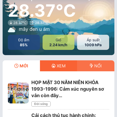
28.37°C
28.37°C
28.37°C
mây đen u ám
Độ ẩm
Gió
Áp suất
85%
2.24 km/h
1009 hPa
MỚI
XEM
NỔI
HỌP MẶT 30 NĂM NIÊN KHÓA
1993-1996: Cảm xúc nguyên sơ
vẫn còn đây…
Đời sống
Cải cách thủ tục hành chính: