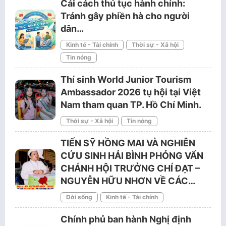
Cải cách thủ tục hành chính:
Tránh gây phiền hà cho người
dân…
Kinh tế - Tài chính
Thời sự - Xã hội
Tin nóng
Thí sinh World Junior Tourism
Ambassador 2026 tụ hội tại Việt
Nam tham quan TP. Hồ Chí Minh.
Thời sự - Xã hội
Tin nóng
TIẾN SỸ HỒNG MAI VÀ NGHIÊN
CỨU SINH HẢI BÌNH PHỎNG VẤN
CHÁNH HỘI TRƯỞNG CHÍ ĐẠT –
NGUYỄN HỮU NHƠN VỀ CÁC…
Đời sống
Kinh tế - Tài chính
Chính phủ ban hành Nghị định