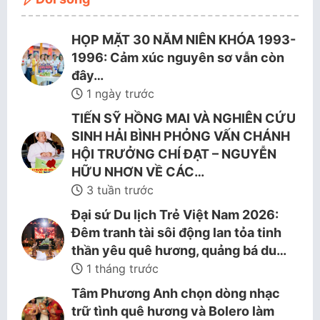
HỌP MẶT 30 NĂM NIÊN KHÓA 1993-
1996: Cảm xúc nguyên sơ vẫn còn
đây…
1 ngày trước
TIẾN SỸ HỒNG MAI VÀ NGHIÊN CỨU
SINH HẢI BÌNH PHỎNG VẤN CHÁNH
HỘI TRƯỞNG CHÍ ĐẠT – NGUYỄN
HỮU NHƠN VỀ CÁC…
3 tuần trước
Đại sứ Du lịch Trẻ Việt Nam 2026:
Đêm tranh tài sôi động lan tỏa tinh
thần yêu quê hương, quảng bá du…
1 tháng trước
Tâm Phương Anh chọn dòng nhạc
trữ tình quê hương và Bolero làm