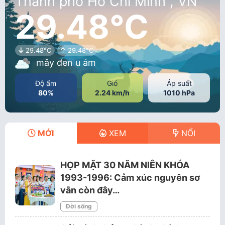
Thành phố Hồ Chí Minh , VN
29.48°C
29.48°C
29.48°C
mây đen u ám
Độ ẩm
Gió
Áp suất
80%
2.24 km/h
1010 hPa
MỚI
XEM
NỔI
HỌP MẶT 30 NĂM NIÊN KHÓA
1993-1996: Cảm xúc nguyên sơ
vẫn còn đây…
Đời sống