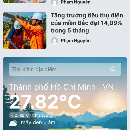
Phạm Nguyễn
Tăng trưởng tiêu thụ điện
của miền Bắc đạt 14,09%
trong 5 tháng
Phạm Nguyễn
Thành phố Hồ Chí Minh , VN
27.82°C
27.82°C
27.82°C
mây đen u ám