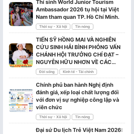
Thí sinh World Junior Tourism
Ambassador 2026 tụ hội tại Việt
Nam tham quan TP. Hồ Chí Minh.
Thời sự - Xã hội
Tin nóng
TIẾN SỸ HỒNG MAI VÀ NGHIÊN
CỨU SINH HẢI BÌNH PHỎNG VẤN
CHÁNH HỘI TRƯỞNG CHÍ ĐẠT –
NGUYỄN HỮU NHƠN VỀ CÁC…
Đời sống
Kinh tế - Tài chính
Chính phủ ban hành Nghị định
đánh giá, xếp loại chất lượng đối
với đơn vị sự nghiệp công lập và
viên chức
Thời sự - Xã hội
Tin nóng
Đại sứ Du lịch Trẻ Việt Nam 2026: