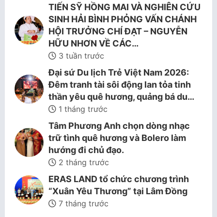
TIẾN SỸ HỒNG MAI VÀ NGHIÊN CỨU
SINH HẢI BÌNH PHỎNG VẤN CHÁNH
HỘI TRƯỞNG CHÍ ĐẠT – NGUYỄN
HỮU NHƠN VỀ CÁC…
3 tuần trước
Đại sứ Du lịch Trẻ Việt Nam 2026:
Đêm tranh tài sôi động lan tỏa tinh
thần yêu quê hương, quảng bá du…
1 tháng trước
Tâm Phương Anh chọn dòng nhạc
trữ tình quê hương và Bolero làm
hướng đi chủ đạo.
2 tháng trước
ERAS LAND tổ chức chương trình
“Xuân Yêu Thương” tại Lâm Đồng
7 tháng trước