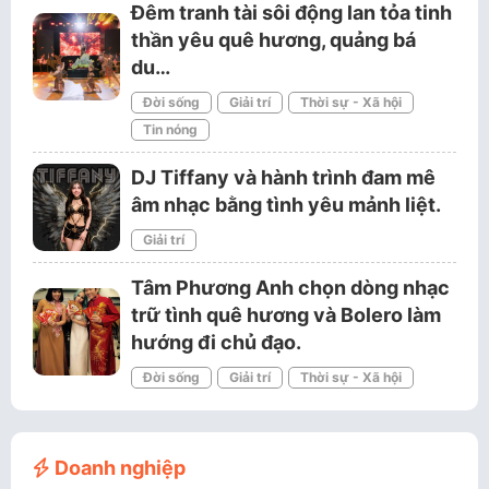
Đêm tranh tài sôi động lan tỏa tinh
thần yêu quê hương, quảng bá
du…
Đời sống
Giải trí
Thời sự - Xã hội
Tin nóng
DJ Tiffany và hành trình đam mê
âm nhạc bằng tình yêu mảnh liệt.
Giải trí
Tâm Phương Anh chọn dòng nhạc
trữ tình quê hương và Bolero làm
hướng đi chủ đạo.
Đời sống
Giải trí
Thời sự - Xã hội
Doanh nghiệp