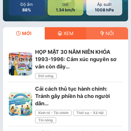
Độ ẩm
Gió
Áp suất
88%
1.34 km/h
1008 hPa
MỚI
XEM
NỔI
HỌP MẶT 30 NĂM NIÊN KHÓA
1993-1996: Cảm xúc nguyên sơ
vẫn còn đây…
Đời sống
Cải cách thủ tục hành chính:
Tránh gây phiền hà cho người
dân…
Kinh tế - Tài chính
Thời sự - Xã hội
Tin nóng