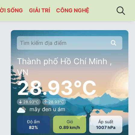
ỜI SỐNG
GIẢI TRÍ
CÔNG NGHỆ
Thành phố Hồ Chí Minh ,
VN
28.93°C
28.93°C
28.93°C
mây đen u ám
Độ ẩm
Gió
Áp suất
82%
0.89 km/h
1007 hPa