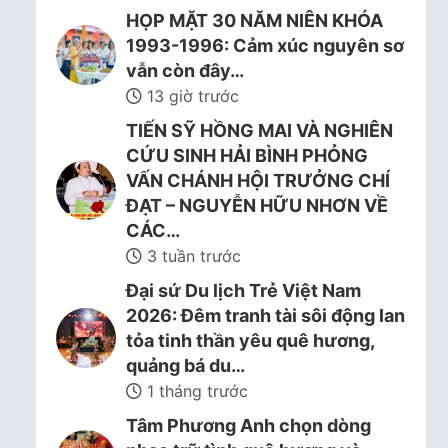
HỌP MẶT 30 NĂM NIÊN KHÓA
1993-1996: Cảm xúc nguyên sơ
vẫn còn đây…
13 giờ trước
TIẾN SỸ HỒNG MAI VÀ NGHIÊN
CỨU SINH HẢI BÌNH PHỎNG
VẤN CHÁNH HỘI TRƯỞNG CHÍ
ĐẠT – NGUYỄN HỮU NHƠN VỀ
CÁC…
3 tuần trước
Đại sứ Du lịch Trẻ Việt Nam
2026: Đêm tranh tài sôi động lan
tỏa tinh thần yêu quê hương,
quảng bá du…
1 tháng trước
Tâm Phương Anh chọn dòng