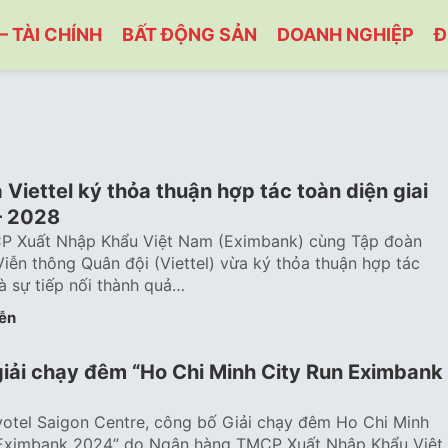
– TÀI CHÍNH
BẤT ĐỘNG SẢN
DOANH NGHIỆP
Đ
Viettel ký thỏa thuận hợp tác toàn diện giai
– 2028
 Xuất Nhập Khẩu Việt Nam (Eximbank) cùng Tập đoàn
iễn thông Quân đội (Viettel) vừa ký thỏa thuận hợp tác
là sự tiếp nối thành quả…
ễn
giải chạy đêm “Ho Chi Minh City Run Eximbank
votel Saigon Centre, công bố Giải chạy đêm Ho Chi Minh
 Eximbank 2024” do Ngân hàng TMCP Xuất Nhập Khẩu Việt