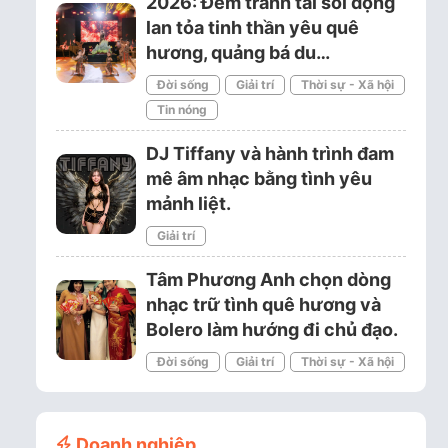
2026: Đêm tranh tài sôi động
lan tỏa tinh thần yêu quê
hương, quảng bá du…
Đời sống
Giải trí
Thời sự - Xã hội
Tin nóng
DJ Tiffany và hành trình đam
mê âm nhạc bằng tình yêu
mảnh liệt.
Giải trí
Tâm Phương Anh chọn dòng
nhạc trữ tình quê hương và
Bolero làm hướng đi chủ đạo.
Đời sống
Giải trí
Thời sự - Xã hội
Doanh nghiệp