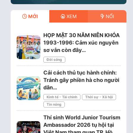
MỚI
XEM
NỔI
HỌP MẶT 30 NĂM NIÊN KHÓA
1993-1996: Cảm xúc nguyên
sơ vẫn còn đây…
Đời sống
Cải cách thủ tục hành chính:
Tránh gây phiền hà cho người
dân…
Kinh tế - Tài chính
Thời sự - Xã hội
Tin nóng
Thí sinh World Junior Tourism
Ambassador 2026 tụ hội tại
Việt Nam tham quan TP. Hồ