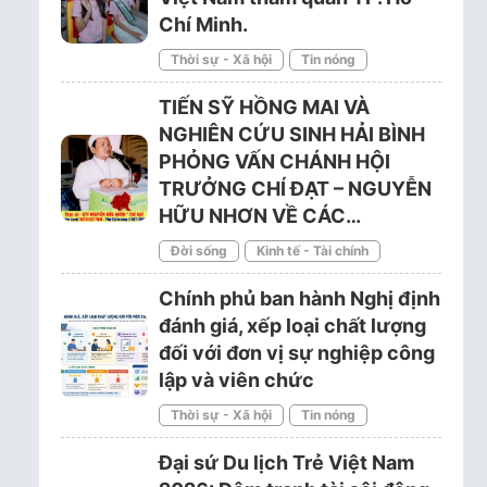
Chí Minh.
Thời sự - Xã hội
Tin nóng
TIẾN SỸ HỒNG MAI VÀ
NGHIÊN CỨU SINH HẢI BÌNH
PHỎNG VẤN CHÁNH HỘI
TRƯỞNG CHÍ ĐẠT – NGUYỄN
HỮU NHƠN VỀ CÁC…
Đời sống
Kinh tế - Tài chính
Chính phủ ban hành Nghị định
đánh giá, xếp loại chất lượng
đối với đơn vị sự nghiệp công
lập và viên chức
Thời sự - Xã hội
Tin nóng
Đại sứ Du lịch Trẻ Việt Nam