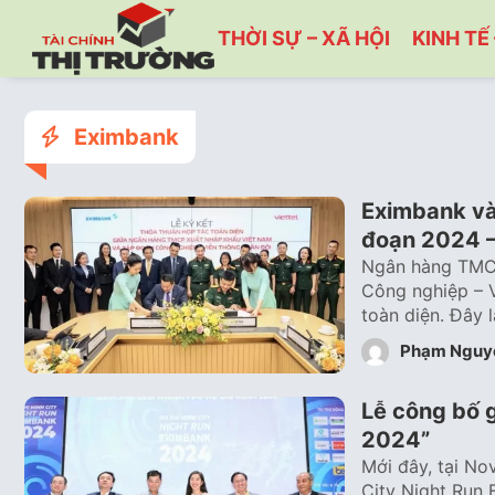
THỜI SỰ – XÃ HỘI
KINH TẾ 
Eximbank
Eximbank và 
đoạn 2024 
Ngân hàng TMCP
Công nghiệp – V
toàn diện. Đây 
Phạm Nguy
Lễ công bố 
2024”
Mới đây, tại No
City Night Run