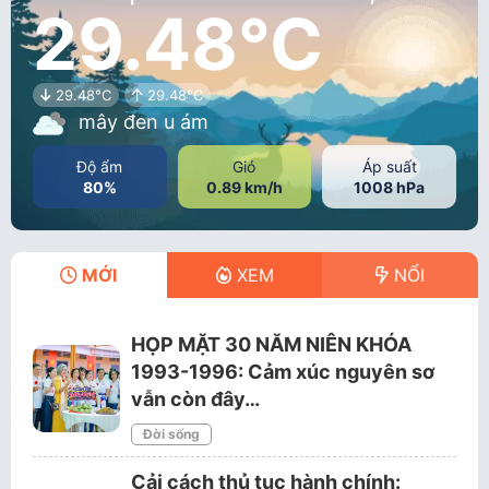
29.48°C
29.48°C
29.48°C
mây đen u ám
Độ ẩm
Gió
Áp suất
80%
0.89 km/h
1008 hPa
MỚI
XEM
NỔI
HỌP MẶT 30 NĂM NIÊN KHÓA
1993-1996: Cảm xúc nguyên sơ
vẫn còn đây…
Đời sống
Cải cách thủ tục hành chính: