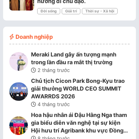
hướng đi chủ đạo.
Đời sống
Giải trí
Thời sự - Xã hội
Doanh nghiệp
Meraki Land gây ấn tượng mạnh
trong lần đầu ra mắt thị trường
2 tháng trước
Chủ tịch Cicon Park Bong-Kyu trao
giải thưởng WORLD CEO SUMMIT
AWARRDS 2026
4 tháng trước
Hoa hậu nhân ái Đậu Hằng Nga tham
gia biểu diễn văn nghệ tại sự kiện
Hội hưu trí Agribank khu vực Đồng…
8 tháng trước