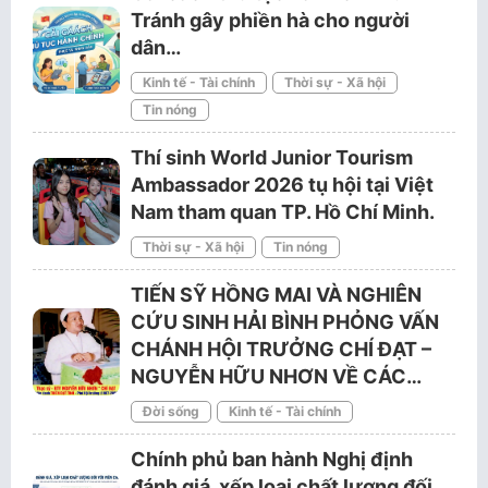
Tránh gây phiền hà cho người
dân…
Kinh tế - Tài chính
Thời sự - Xã hội
Tin nóng
Thí sinh World Junior Tourism
Ambassador 2026 tụ hội tại Việt
Nam tham quan TP. Hồ Chí Minh.
Thời sự - Xã hội
Tin nóng
TIẾN SỸ HỒNG MAI VÀ NGHIÊN
CỨU SINH HẢI BÌNH PHỎNG VẤN
CHÁNH HỘI TRƯỞNG CHÍ ĐẠT –
NGUYỄN HỮU NHƠN VỀ CÁC…
Đời sống
Kinh tế - Tài chính
Chính phủ ban hành Nghị định
đánh giá, xếp loại chất lượng đối