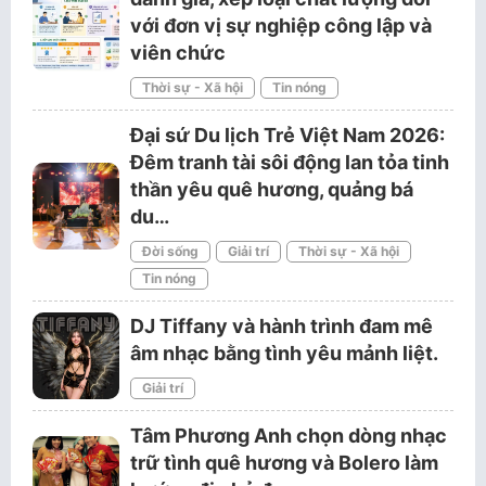
với đơn vị sự nghiệp công lập và
viên chức
Thời sự - Xã hội
Tin nóng
Đại sứ Du lịch Trẻ Việt Nam 2026:
Đêm tranh tài sôi động lan tỏa tinh
thần yêu quê hương, quảng bá
du…
Đời sống
Giải trí
Thời sự - Xã hội
Tin nóng
DJ Tiffany và hành trình đam mê
âm nhạc bằng tình yêu mảnh liệt.
Giải trí
Tâm Phương Anh chọn dòng nhạc
trữ tình quê hương và Bolero làm