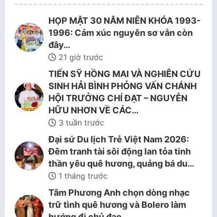
HỌP MẶT 30 NĂM NIÊN KHÓA 1993-
1996: Cảm xúc nguyên sơ vẫn còn
đây…
21 giờ trước
TIẾN SỸ HỒNG MAI VÀ NGHIÊN CỨU
SINH HẢI BÌNH PHỎNG VẤN CHÁNH
HỘI TRƯỞNG CHÍ ĐẠT – NGUYỄN
HỮU NHƠN VỀ CÁC…
3 tuần trước
Đại sứ Du lịch Trẻ Việt Nam 2026:
Đêm tranh tài sôi động lan tỏa tinh
thần yêu quê hương, quảng bá du…
1 tháng trước
Tâm Phương Anh chọn dòng nhạc
trữ tình quê hương và Bolero làm
hướng đi chủ đạo.