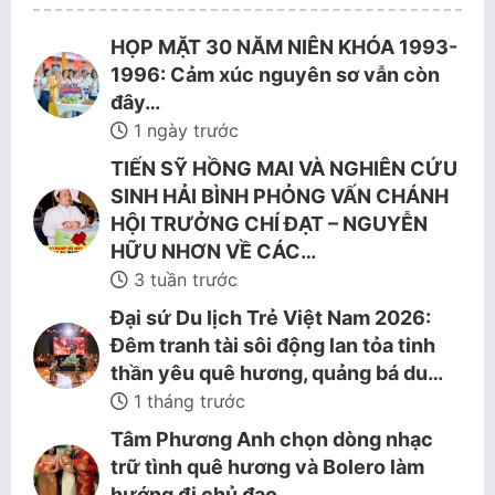
HỌP MẶT 30 NĂM NIÊN KHÓA 1993-
1996: Cảm xúc nguyên sơ vẫn còn
đây…
1 ngày trước
TIẾN SỸ HỒNG MAI VÀ NGHIÊN CỨU
SINH HẢI BÌNH PHỎNG VẤN CHÁNH
HỘI TRƯỞNG CHÍ ĐẠT – NGUYỄN
HỮU NHƠN VỀ CÁC…
3 tuần trước
Đại sứ Du lịch Trẻ Việt Nam 2026:
Đêm tranh tài sôi động lan tỏa tinh
thần yêu quê hương, quảng bá du…
1 tháng trước
Tâm Phương Anh chọn dòng nhạc
trữ tình quê hương và Bolero làm
hướng đi chủ đạo.