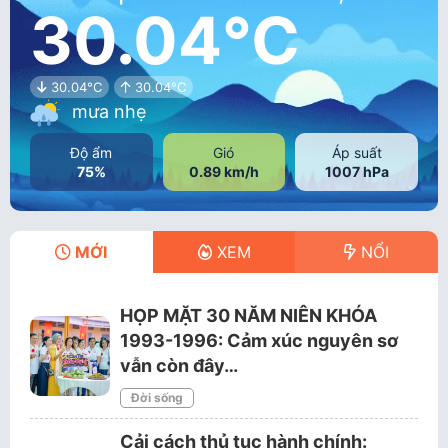
30.04°C
30.04°C
30.04°C
mưa nhẹ
Độ ẩm
Gió
Áp suất
75%
0.89 km/h
1007 hPa
MỚI
XEM
NỔI
HỌP MẶT 30 NĂM NIÊN KHÓA
1993-1996: Cảm xúc nguyên sơ
vẫn còn đây…
Đời sống
Cải cách thủ tục hành chính: