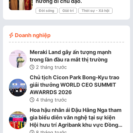
hướng đi chủ đạo.
Đời sống
Giải trí
Thời sự - Xã hội
Doanh nghiệp
Meraki Land gây ấn tượng mạnh
trong lần đầu ra mắt thị trường
2 tháng trước
Chủ tịch Cicon Park Bong-Kyu trao
giải thưởng WORLD CEO SUMMIT
AWARRDS 2026
4 tháng trước
Hoa hậu nhân ái Đậu Hằng Nga tham
gia biểu diễn văn nghệ tại sự kiện
Hội hưu trí Agribank khu vực Đồng…
8 tháng trước