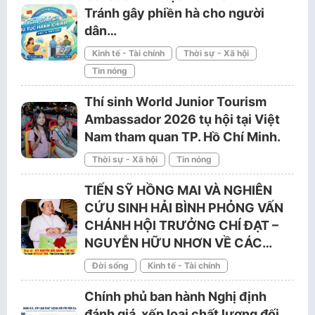
Tránh gây phiền hà cho người
dân…
Kinh tế - Tài chính
Thời sự - Xã hội
Tin nóng
Thí sinh World Junior Tourism
Ambassador 2026 tụ hội tại Việt
Nam tham quan TP. Hồ Chí Minh.
Thời sự - Xã hội
Tin nóng
TIẾN SỸ HỒNG MAI VÀ NGHIÊN
CỨU SINH HẢI BÌNH PHỎNG VẤN
CHÁNH HỘI TRƯỞNG CHÍ ĐẠT –
NGUYỄN HỮU NHƠN VỀ CÁC…
Đời sống
Kinh tế - Tài chính
Chính phủ ban hành Nghị định
đánh giá, xếp loại chất lượng đối