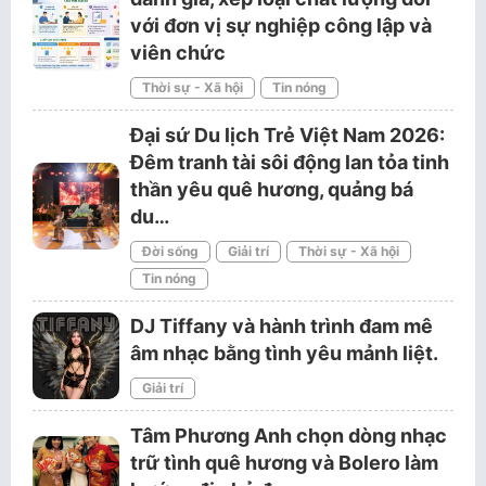
với đơn vị sự nghiệp công lập và
viên chức
Thời sự - Xã hội
Tin nóng
Đại sứ Du lịch Trẻ Việt Nam 2026:
Đêm tranh tài sôi động lan tỏa tinh
thần yêu quê hương, quảng bá
du…
Đời sống
Giải trí
Thời sự - Xã hội
Tin nóng
DJ Tiffany và hành trình đam mê
âm nhạc bằng tình yêu mảnh liệt.
Giải trí
Tâm Phương Anh chọn dòng nhạc
trữ tình quê hương và Bolero làm