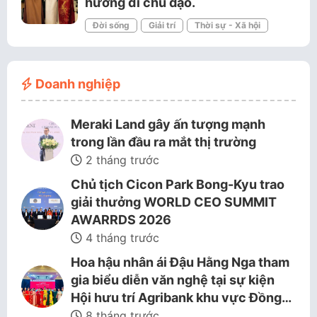
hướng đi chủ đạo.
Đời sống
Giải trí
Thời sự - Xã hội
Doanh nghiệp
Meraki Land gây ấn tượng mạnh
trong lần đầu ra mắt thị trường
2 tháng trước
Chủ tịch Cicon Park Bong-Kyu trao
giải thưởng WORLD CEO SUMMIT
AWARRDS 2026
4 tháng trước
Hoa hậu nhân ái Đậu Hằng Nga tham
gia biểu diễn văn nghệ tại sự kiện
Hội hưu trí Agribank khu vực Đồng…
8 tháng trước