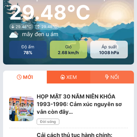
29.48°C
29.48°C
29.48°C
mây đen u ám
Độ ẩm
Gió
Áp suất
78%
2.68 km/h
1008 hPa
MỚI
XEM
NỔI
HỌP MẶT 30 NĂM NIÊN KHÓA
1993-1996: Cảm xúc nguyên sơ
vẫn còn đây…
Đời sống
Cải cách thủ tục hành chính: