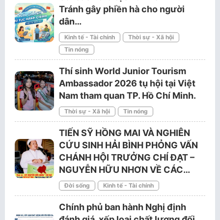
Tránh gây phiền hà cho người
dân…
Kinh tế - Tài chính
Thời sự - Xã hội
Tin nóng
Thí sinh World Junior Tourism
Ambassador 2026 tụ hội tại Việt
Nam tham quan TP. Hồ Chí Minh.
Thời sự - Xã hội
Tin nóng
TIẾN SỸ HỒNG MAI VÀ NGHIÊN
CỨU SINH HẢI BÌNH PHỎNG VẤN
CHÁNH HỘI TRƯỞNG CHÍ ĐẠT –
NGUYỄN HỮU NHƠN VỀ CÁC…
Đời sống
Kinh tế - Tài chính
Chính phủ ban hành Nghị định
đánh giá, xếp loại chất lượng đối