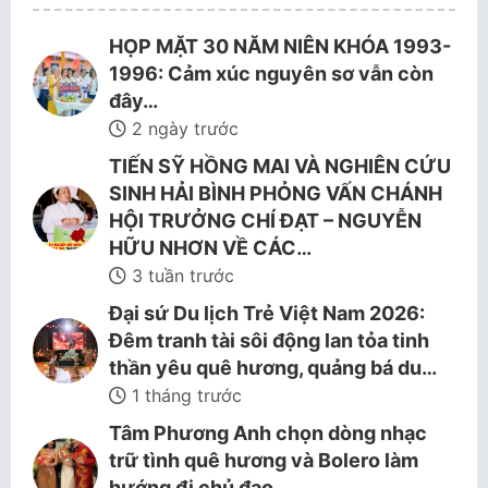
HỌP MẶT 30 NĂM NIÊN KHÓA 1993-
1996: Cảm xúc nguyên sơ vẫn còn
đây…
2 ngày trước
TIẾN SỸ HỒNG MAI VÀ NGHIÊN CỨU
SINH HẢI BÌNH PHỎNG VẤN CHÁNH
HỘI TRƯỞNG CHÍ ĐẠT – NGUYỄN
HỮU NHƠN VỀ CÁC…
3 tuần trước
Đại sứ Du lịch Trẻ Việt Nam 2026:
Đêm tranh tài sôi động lan tỏa tinh
thần yêu quê hương, quảng bá du…
1 tháng trước
Tâm Phương Anh chọn dòng nhạc
trữ tình quê hương và Bolero làm
hướng đi chủ đạo.