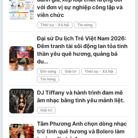
với đơn vị sự nghiệp công lập và
viên chức
Thời sự - Xã hội
Tin nóng
Đại sứ Du lịch Trẻ Việt Nam 2026:
Đêm tranh tài sôi động lan tỏa tinh
thần yêu quê hương, quảng bá
du…
Đời sống
Giải trí
Thời sự - Xã hội
Tin nóng
DJ Tiffany và hành trình đam mê
âm nhạc bằng tình yêu mảnh liệt.
Giải trí
Tâm Phương Anh chọn dòng nhạc
trữ tình quê hương và Bolero làm