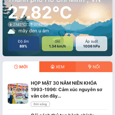
27.82°C
27.82°C
27.82°C
mây đen u ám
Độ ẩm
Gió
Áp suất
89%
1.34 km/h
1006 hPa
MỚI
XEM
NỔI
HỌP MẶT 30 NĂM NIÊN KHÓA
1993-1996: Cảm xúc nguyên sơ
vẫn còn đây…
Đời sống