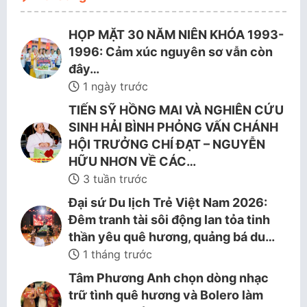
HỌP MẶT 30 NĂM NIÊN KHÓA 1993-
1996: Cảm xúc nguyên sơ vẫn còn
đây…
1 ngày trước
TIẾN SỸ HỒNG MAI VÀ NGHIÊN CỨU
SINH HẢI BÌNH PHỎNG VẤN CHÁNH
HỘI TRƯỞNG CHÍ ĐẠT – NGUYỄN
HỮU NHƠN VỀ CÁC…
3 tuần trước
Đại sứ Du lịch Trẻ Việt Nam 2026:
Đêm tranh tài sôi động lan tỏa tinh
thần yêu quê hương, quảng bá du…
1 tháng trước
Tâm Phương Anh chọn dòng nhạc
trữ tình quê hương và Bolero làm