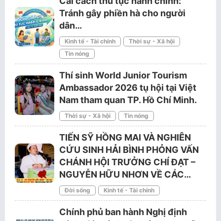
Cải cách thủ tục hành chính:
Tránh gây phiền hà cho người
dân…
Kinh tế - Tài chính
Thời sự - Xã hội
Tin nóng
Thí sinh World Junior Tourism
Ambassador 2026 tụ hội tại Việt
Nam tham quan TP. Hồ Chí Minh.
Thời sự - Xã hội
Tin nóng
TIẾN SỸ HỒNG MAI VÀ NGHIÊN
CỨU SINH HẢI BÌNH PHỎNG VẤN
CHÁNH HỘI TRƯỞNG CHÍ ĐẠT –
NGUYỄN HỮU NHƠN VỀ CÁC…
Đời sống
Kinh tế - Tài chính
Chính phủ ban hành Nghị định