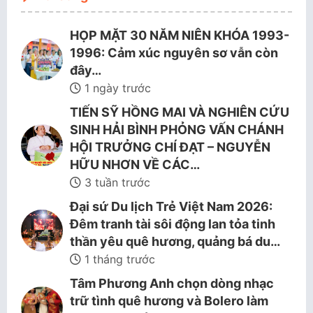
HỌP MẶT 30 NĂM NIÊN KHÓA 1993-
1996: Cảm xúc nguyên sơ vẫn còn
đây…
1 ngày trước
TIẾN SỸ HỒNG MAI VÀ NGHIÊN CỨU
SINH HẢI BÌNH PHỎNG VẤN CHÁNH
HỘI TRƯỞNG CHÍ ĐẠT – NGUYỄN
HỮU NHƠN VỀ CÁC…
3 tuần trước
Đại sứ Du lịch Trẻ Việt Nam 2026:
Đêm tranh tài sôi động lan tỏa tinh
thần yêu quê hương, quảng bá du…
1 tháng trước
Tâm Phương Anh chọn dòng nhạc
trữ tình quê hương và Bolero làm