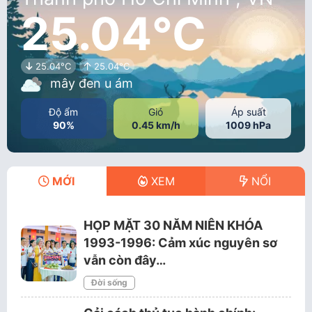
25.04°C
25.04°C
25.04°C
mây đen u ám
Độ ẩm
Gió
Áp suất
90%
0.45 km/h
1009 hPa
MỚI
XEM
NỔI
HỌP MẶT 30 NĂM NIÊN KHÓA
1993-1996: Cảm xúc nguyên sơ
vẫn còn đây…
Đời sống