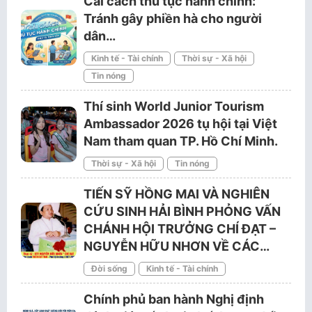
Cải cách thủ tục hành chính:
Tránh gây phiền hà cho người
dân…
Kinh tế - Tài chính
Thời sự - Xã hội
Tin nóng
Thí sinh World Junior Tourism
Ambassador 2026 tụ hội tại Việt
Nam tham quan TP. Hồ Chí Minh.
Thời sự - Xã hội
Tin nóng
TIẾN SỸ HỒNG MAI VÀ NGHIÊN
CỨU SINH HẢI BÌNH PHỎNG VẤN
CHÁNH HỘI TRƯỞNG CHÍ ĐẠT –
NGUYỄN HỮU NHƠN VỀ CÁC…
Đời sống
Kinh tế - Tài chính
Chính phủ ban hành Nghị định