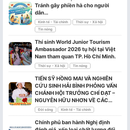
Tránh gây phiền hà cho người
dân…
Kinh tế - Tài chính
Thời sự - Xã hội
Tin nóng
Thí sinh World Junior Tourism
Ambassador 2026 tụ hội tại Việt
Nam tham quan TP. Hồ Chí Minh.
Thời sự - Xã hội
Tin nóng
TIẾN SỸ HỒNG MAI VÀ NGHIÊN
CỨU SINH HẢI BÌNH PHỎNG VẤN
CHÁNH HỘI TRƯỞNG CHÍ ĐẠT –
NGUYỄN HỮU NHƠN VỀ CÁC…
Đời sống
Kinh tế - Tài chính
Chính phủ ban hành Nghị định
đánh giá, xếp loại chất lượng đối