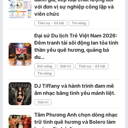
với đơn vị sự nghiệp công lập và
viên chức
Thời sự - Xã hội
Tin nóng
Đại sứ Du lịch Trẻ Việt Nam 2026:
Đêm tranh tài sôi động lan tỏa tinh
thần yêu quê hương, quảng bá
du…
Đời sống
Giải trí
Thời sự - Xã hội
Tin nóng
DJ Tiffany và hành trình đam mê
âm nhạc bằng tình yêu mảnh liệt.
Giải trí
Tâm Phương Anh chọn dòng nhạc
trữ tình quê hương và Bolero làm