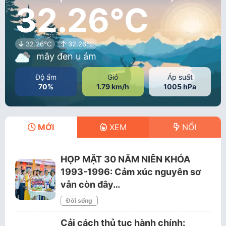
32.26°C
32.26°C
32.26°C
mây đen u ám
Độ ẩm
Gió
Áp suất
70%
1.79 km/h
1005 hPa
MỚI
XEM
NỔI
HỌP MẶT 30 NĂM NIÊN KHÓA
1993-1996: Cảm xúc nguyên sơ
vẫn còn đây…
Đời sống
Cải cách thủ tục hành chính: