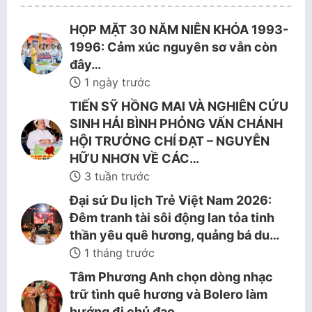
HỌP MẶT 30 NĂM NIÊN KHÓA 1993-
1996: Cảm xúc nguyên sơ vẫn còn
đây…
1 ngày trước
TIẾN SỸ HỒNG MAI VÀ NGHIÊN CỨU
SINH HẢI BÌNH PHỎNG VẤN CHÁNH
HỘI TRƯỞNG CHÍ ĐẠT – NGUYỄN
HỮU NHƠN VỀ CÁC…
3 tuần trước
Đại sứ Du lịch Trẻ Việt Nam 2026:
Đêm tranh tài sôi động lan tỏa tinh
thần yêu quê hương, quảng bá du…
1 tháng trước
Tâm Phương Anh chọn dòng nhạc
trữ tình quê hương và Bolero làm
hướng đi chủ đạo.