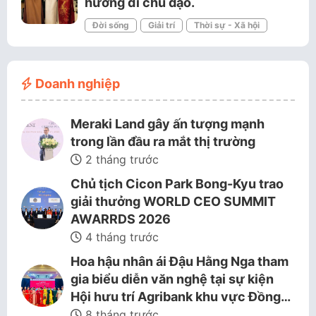
hướng đi chủ đạo.
Đời sống
Giải trí
Thời sự - Xã hội
Doanh nghiệp
Meraki Land gây ấn tượng mạnh
trong lần đầu ra mắt thị trường
2 tháng trước
Chủ tịch Cicon Park Bong-Kyu trao
giải thưởng WORLD CEO SUMMIT
AWARRDS 2026
4 tháng trước
Hoa hậu nhân ái Đậu Hằng Nga tham
gia biểu diễn văn nghệ tại sự kiện
Hội hưu trí Agribank khu vực Đồng…
8 tháng trước