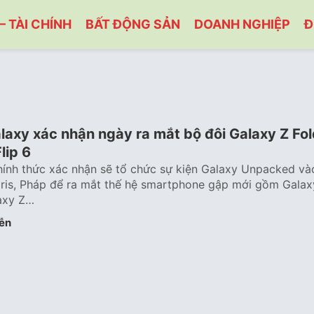
– TÀI CHÍNH
BẤT ĐỘNG SẢN
DOANH NGHIỆP
Đ
axy xác nhận ngày ra mắt bộ đôi Galaxy Z Fol
lip 6
ính thức xác nhận sẽ tổ chức sự kiện Galaxy Unpacked và
aris, Pháp để ra mắt thế hệ smartphone gập mới gồm Galax
laxy Z…
ễn