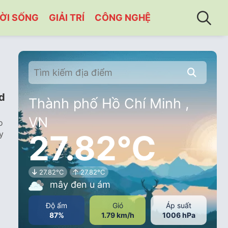
ỜI SỐNG
GIẢI TRÍ
CÔNG NGHỆ
d
Thành phố Hồ Chí Minh ,
VN
o
27.82°C
y
27.82°C
27.82°C
mây đen u ám
Độ ẩm
Gió
Áp suất
87%
1.79 km/h
1006 hPa