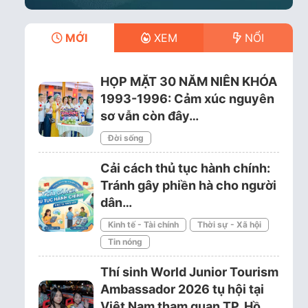
MỚI
XEM
NỔI
HỌP MẶT 30 NĂM NIÊN KHÓA
1993-1996: Cảm xúc nguyên
sơ vẫn còn đây…
Đời sống
Cải cách thủ tục hành chính:
Tránh gây phiền hà cho người
dân…
Kinh tế - Tài chính
Thời sự - Xã hội
Tin nóng
Thí sinh World Junior Tourism
Ambassador 2026 tụ hội tại
Việt Nam tham quan TP. Hồ