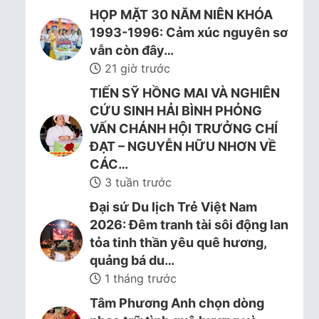
HỌP MẶT 30 NĂM NIÊN KHÓA
1993-1996: Cảm xúc nguyên sơ
vẫn còn đây…
21 giờ trước
TIẾN SỸ HỒNG MAI VÀ NGHIÊN
CỨU SINH HẢI BÌNH PHỎNG
VẤN CHÁNH HỘI TRƯỞNG CHÍ
ĐẠT – NGUYỄN HỮU NHƠN VỀ
CÁC…
3 tuần trước
Đại sứ Du lịch Trẻ Việt Nam
2026: Đêm tranh tài sôi động lan
tỏa tinh thần yêu quê hương,
quảng bá du…
1 tháng trước
Tâm Phương Anh chọn dòng