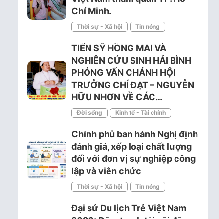
Chí Minh.
Thời sự - Xã hội
Tin nóng
TIẾN SỸ HỒNG MAI VÀ
NGHIÊN CỨU SINH HẢI BÌNH
PHỎNG VẤN CHÁNH HỘI
TRƯỞNG CHÍ ĐẠT – NGUYỄN
HỮU NHƠN VỀ CÁC…
Đời sống
Kinh tế - Tài chính
Chính phủ ban hành Nghị định
đánh giá, xếp loại chất lượng
đối với đơn vị sự nghiệp công
lập và viên chức
Thời sự - Xã hội
Tin nóng
Đại sứ Du lịch Trẻ Việt Nam