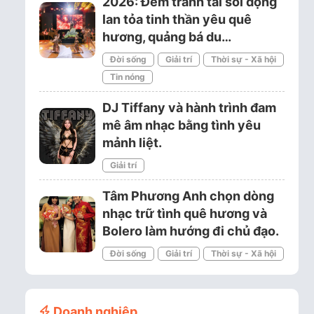
2026: Đêm tranh tài sôi động
lan tỏa tinh thần yêu quê
hương, quảng bá du…
Đời sống
Giải trí
Thời sự - Xã hội
Tin nóng
DJ Tiffany và hành trình đam
mê âm nhạc bằng tình yêu
mảnh liệt.
Giải trí
Tâm Phương Anh chọn dòng
nhạc trữ tình quê hương và
Bolero làm hướng đi chủ đạo.
Đời sống
Giải trí
Thời sự - Xã hội
Doanh nghiệp