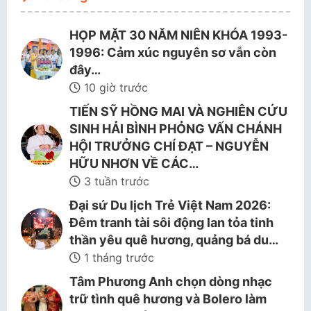
HỌP MẶT 30 NĂM NIÊN KHÓA 1993-
1996: Cảm xúc nguyên sơ vẫn còn
đây…
10 giờ trước
TIẾN SỸ HỒNG MAI VÀ NGHIÊN CỨU
SINH HẢI BÌNH PHỎNG VẤN CHÁNH
HỘI TRƯỞNG CHÍ ĐẠT – NGUYỄN
HỮU NHƠN VỀ CÁC…
3 tuần trước
Đại sứ Du lịch Trẻ Việt Nam 2026:
Đêm tranh tài sôi động lan tỏa tinh
thần yêu quê hương, quảng bá du…
1 tháng trước
Tâm Phương Anh chọn dòng nhạc
trữ tình quê hương và Bolero làm