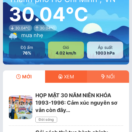
30.04°C
30.04°C
30.04°C
mưa nhẹ
Độ ẩm
Gió
Áp suất
76%
4.02 km/h
1003 hPa
MỚI
XEM
NỔI
HỌP MẶT 30 NĂM NIÊN KHÓA
1993-1996: Cảm xúc nguyên sơ
vẫn còn đây…
Đời sống