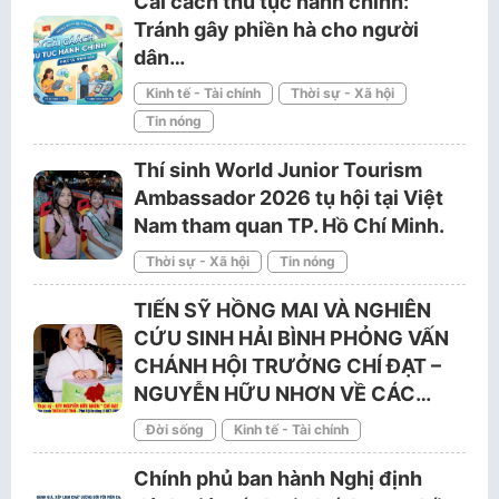
Cải cách thủ tục hành chính:
Tránh gây phiền hà cho người
dân…
Kinh tế - Tài chính
Thời sự - Xã hội
Tin nóng
Thí sinh World Junior Tourism
Ambassador 2026 tụ hội tại Việt
Nam tham quan TP. Hồ Chí Minh.
Thời sự - Xã hội
Tin nóng
TIẾN SỸ HỒNG MAI VÀ NGHIÊN
CỨU SINH HẢI BÌNH PHỎNG VẤN
CHÁNH HỘI TRƯỞNG CHÍ ĐẠT –
NGUYỄN HỮU NHƠN VỀ CÁC…
Đời sống
Kinh tế - Tài chính
Chính phủ ban hành Nghị định