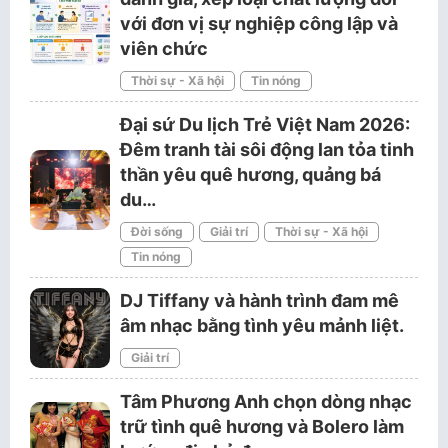
với đơn vị sự nghiệp công lập và
viên chức
Thời sự - Xã hội
Tin nóng
Đại sứ Du lịch Trẻ Việt Nam 2026:
Đêm tranh tài sôi động lan tỏa tinh
thần yêu quê hương, quảng bá
du…
Đời sống
Giải trí
Thời sự - Xã hội
Tin nóng
DJ Tiffany và hành trình đam mê
âm nhạc bằng tình yêu mảnh liệt.
Giải trí
Tâm Phương Anh chọn dòng nhạc
trữ tình quê hương và Bolero làm