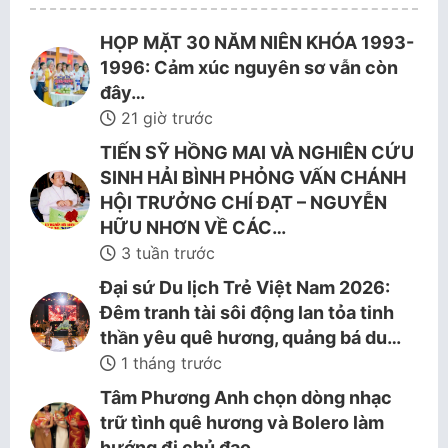
HỌP MẶT 30 NĂM NIÊN KHÓA 1993-
1996: Cảm xúc nguyên sơ vẫn còn
đây…
21 giờ trước
TIẾN SỸ HỒNG MAI VÀ NGHIÊN CỨU
SINH HẢI BÌNH PHỎNG VẤN CHÁNH
HỘI TRƯỞNG CHÍ ĐẠT – NGUYỄN
HỮU NHƠN VỀ CÁC…
3 tuần trước
Đại sứ Du lịch Trẻ Việt Nam 2026:
Đêm tranh tài sôi động lan tỏa tinh
thần yêu quê hương, quảng bá du…
1 tháng trước
Tâm Phương Anh chọn dòng nhạc
trữ tình quê hương và Bolero làm
hướng đi chủ đạo.