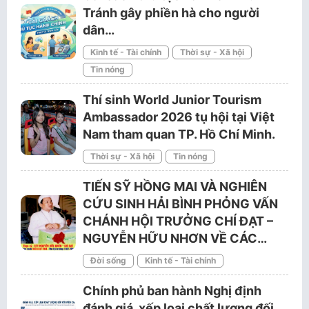
Tránh gây phiền hà cho người
dân…
Kinh tế - Tài chính
Thời sự - Xã hội
Tin nóng
Thí sinh World Junior Tourism
Ambassador 2026 tụ hội tại Việt
Nam tham quan TP. Hồ Chí Minh.
Thời sự - Xã hội
Tin nóng
TIẾN SỸ HỒNG MAI VÀ NGHIÊN
CỨU SINH HẢI BÌNH PHỎNG VẤN
CHÁNH HỘI TRƯỞNG CHÍ ĐẠT –
NGUYỄN HỮU NHƠN VỀ CÁC…
Đời sống
Kinh tế - Tài chính
Chính phủ ban hành Nghị định
đánh giá, xếp loại chất lượng đối