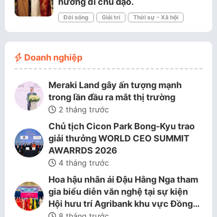
hướng đi chủ đạo.
Đời sống
Giải trí
Thời sự - Xã hội
Doanh nghiệp
Meraki Land gây ấn tượng mạnh
trong lần đầu ra mắt thị trường
2 tháng trước
Chủ tịch Cicon Park Bong-Kyu trao
giải thưởng WORLD CEO SUMMIT
AWARRDS 2026
4 tháng trước
Hoa hậu nhân ái Đậu Hằng Nga tham
gia biểu diễn văn nghệ tại sự kiện
Hội hưu trí Agribank khu vực Đồng…
8 tháng trước