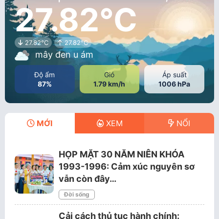
27.82°C
27.82°C
27.82°C
mây đen u ám
Độ ẩm
Gió
Áp suất
87%
1.79 km/h
1006 hPa
MỚI
XEM
NỔI
HỌP MẶT 30 NĂM NIÊN KHÓA
1993-1996: Cảm xúc nguyên sơ
vẫn còn đây…
Đời sống
Cải cách thủ tục hành chính: