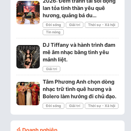
2026: Đêm tranh tài sôi động
lan tỏa tinh thần yêu quê
hương, quảng bá du…
Đời sống
Giải trí
Thời sự - Xã hội
Tin nóng
DJ Tiffany và hành trình đam
mê âm nhạc bằng tình yêu
mảnh liệt.
Giải trí
Tâm Phương Anh chọn dòng
nhạc trữ tình quê hương và
Bolero làm hướng đi chủ đạo.
Đời sống
Giải trí
Thời sự - Xã hội
Doanh nghiệp