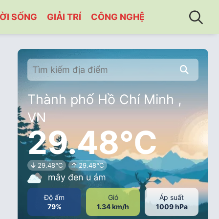
ỜI SỐNG
GIẢI TRÍ
CÔNG NGHỆ
Thành phố Hồ Chí Minh ,
VN
29.48°C
29.48°C
29.48°C
mây đen u ám
Độ ẩm
Gió
Áp suất
79%
1.34 km/h
1009 hPa