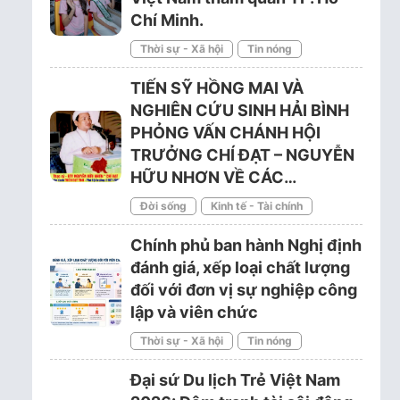
Chí Minh.
Thời sự - Xã hội
Tin nóng
TIẾN SỸ HỒNG MAI VÀ
NGHIÊN CỨU SINH HẢI BÌNH
PHỎNG VẤN CHÁNH HỘI
TRƯỞNG CHÍ ĐẠT – NGUYỄN
HỮU NHƠN VỀ CÁC…
Đời sống
Kinh tế - Tài chính
Chính phủ ban hành Nghị định
đánh giá, xếp loại chất lượng
đối với đơn vị sự nghiệp công
lập và viên chức
Thời sự - Xã hội
Tin nóng
Đại sứ Du lịch Trẻ Việt Nam