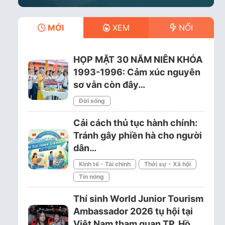
MỚI
XEM
NỔI
HỌP MẶT 30 NĂM NIÊN KHÓA
1993-1996: Cảm xúc nguyên
sơ vẫn còn đây…
Đời sống
Cải cách thủ tục hành chính:
Tránh gây phiền hà cho người
dân…
Kinh tế - Tài chính
Thời sự - Xã hội
Tin nóng
Thí sinh World Junior Tourism
Ambassador 2026 tụ hội tại
Việt Nam tham quan TP. Hồ