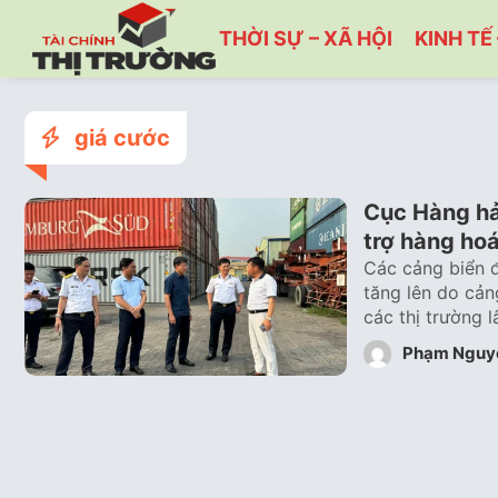
THỜI SỰ – XÃ HỘI
KINH TẾ 
giá cước
Cục Hàng hải
trợ hàng ho
Các cảng biển 
tăng lên do cản
các thị trường 
Phạm Nguy