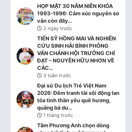
HỌP MẶT 30 NĂM NIÊN KHÓA
1993-1996: Cảm xúc nguyên sơ
vẫn còn đây…
2 ngày trước
TIẾN SỸ HỒNG MAI VÀ NGHIÊN
CỨU SINH HẢI BÌNH PHỎNG
VẤN CHÁNH HỘI TRƯỞNG CHÍ
ĐẠT – NGUYỄN HỮU NHƠN VỀ
CÁC…
3 tuần trước
Đại sứ Du lịch Trẻ Việt Nam
2026: Đêm tranh tài sôi động lan
tỏa tinh thần yêu quê hương,
quảng bá du…
1 tháng trước
Tâm Phương Anh chọn dòng