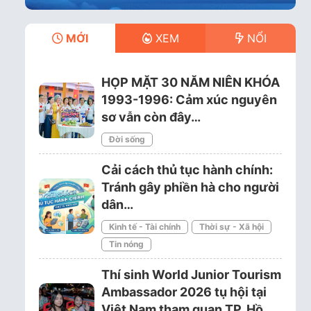
MỚI
XEM
NỔI
HỌP MẶT 30 NĂM NIÊN KHÓA
1993-1996: Cảm xúc nguyên
sơ vẫn còn đây…
Đời sống
Cải cách thủ tục hành chính:
Tránh gây phiền hà cho người
dân…
Kinh tế - Tài chính
Thời sự - Xã hội
Tin nóng
Thí sinh World Junior Tourism
Ambassador 2026 tụ hội tại
Việt Nam tham quan TP. Hồ