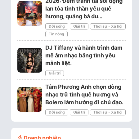
2026: Đêm tranh tài sôi động
lan tỏa tinh thần yêu quê
hương, quảng bá du…
Đời sống
Giải trí
Thời sự - Xã hội
Tin nóng
DJ Tiffany và hành trình đam
mê âm nhạc bằng tình yêu
mảnh liệt.
Giải trí
Tâm Phương Anh chọn dòng
nhạc trữ tình quê hương và
Bolero làm hướng đi chủ đạo.
Đời sống
Giải trí
Thời sự - Xã hội
Doanh nghiệp