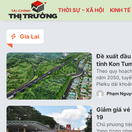
THỜI SỰ – XÃ HỘI
KINH TẾ 
Gia Lai
Đề xuất đầu
tỉnh Kon Tu
Theo quy hoạch
năm 2050, tuyế
Pleiku dài kho
Phạm Nguy
Giảm giá vé
19
Chủ phương tiện
Yang trong phạ