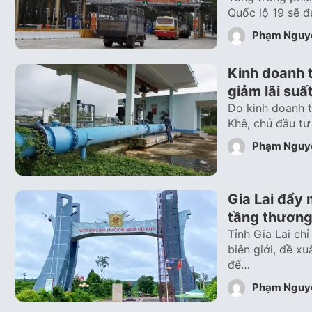
Quốc lộ 19 sẽ 
Phạm Nguy
Kinh doanh t
giảm lãi suấ
Do kinh doanh t
Khê, chủ đầu tư
Phạm Nguy
Gia Lai đẩy 
tầng thương 
Tỉnh Gia Lai ch
biên giới, đề x
để…
Phạm Nguy