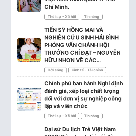
Chí Minh.
Thời sự - Xã hội
Tin nóng
TIẾN SỸ HỒNG MAI VÀ
NGHIÊN CỨU SINH HẢI BÌNH
PHỎNG VẤN CHÁNH HỘI
TRƯỞNG CHÍ ĐẠT – NGUYỄN
HỮU NHƠN VỀ CÁC…
Đời sống
Kinh tế - Tài chính
Chính phủ ban hành Nghị định
đánh giá, xếp loại chất lượng
đối với đơn vị sự nghiệp công
lập và viên chức
Thời sự - Xã hội
Tin nóng
Đại sứ Du lịch Trẻ Việt Nam