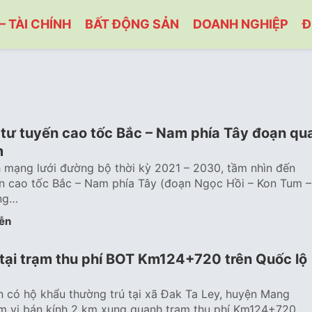
– TÀI CHÍNH
BẤT ĐỘNG SẢN
DOANH NGHIỆP
Đ
 tư tuyến cao tốc Bắc – Nam phía Tây đoạn qu
m
 mạng lưới đường bộ thời kỳ 2021 – 2030, tầm nhìn đến
n cao tốc Bắc – Nam phía Tây (đoạn Ngọc Hồi – Kon Tum –
ảng…
ễn
 tại trạm thu phí BOT Km124+720 trên Quốc lộ
 có hộ khẩu thường trú tại xã Đak Ta Ley, huyện Mang
m vi bán kính 2 km xung quanh trạm thu phí Km124+720,