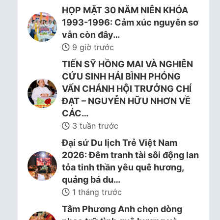
HỌP MẶT 30 NĂM NIÊN KHÓA
1993-1996: Cảm xúc nguyên sơ
vẫn còn đây…
9 giờ trước
TIẾN SỸ HỒNG MAI VÀ NGHIÊN
CỨU SINH HẢI BÌNH PHỎNG
VẤN CHÁNH HỘI TRƯỞNG CHÍ
ĐẠT – NGUYỄN HỮU NHƠN VỀ
CÁC…
3 tuần trước
Đại sứ Du lịch Trẻ Việt Nam
2026: Đêm tranh tài sôi động lan
tỏa tinh thần yêu quê hương,
quảng bá du…
1 tháng trước
Tâm Phương Anh chọn dòng