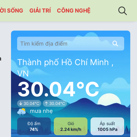
ỜI SỐNG
GIẢI TRÍ
CÔNG NGHỆ
a
Thành phố Hồ Chí Minh ,
VN
30.04°C
30.04°C
30.04°C
mưa nhẹ
Độ ẩm
Gió
Áp suất
74%
2.24 km/h
1005 hPa