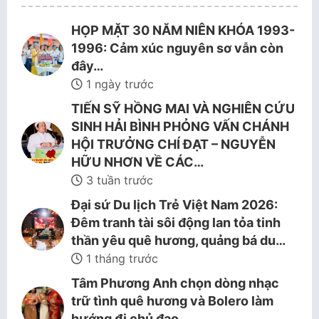
HỌP MẶT 30 NĂM NIÊN KHÓA 1993-
1996: Cảm xúc nguyên sơ vẫn còn
đây…
1 ngày trước
TIẾN SỸ HỒNG MAI VÀ NGHIÊN CỨU
SINH HẢI BÌNH PHỎNG VẤN CHÁNH
HỘI TRƯỞNG CHÍ ĐẠT – NGUYỄN
HỮU NHƠN VỀ CÁC…
3 tuần trước
Đại sứ Du lịch Trẻ Việt Nam 2026:
Đêm tranh tài sôi động lan tỏa tinh
thần yêu quê hương, quảng bá du…
1 tháng trước
Tâm Phương Anh chọn dòng nhạc
trữ tình quê hương và Bolero làm
hướng đi chủ đạo.