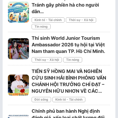
Tránh gây phiền hà cho người
dân…
Kinh tế - Tài chính
Thời sự - Xã hội
Tin nóng
Thí sinh World Junior Tourism
Ambassador 2026 tụ hội tại Việt
Nam tham quan TP. Hồ Chí Minh.
Thời sự - Xã hội
Tin nóng
TIẾN SỸ HỒNG MAI VÀ NGHIÊN
CỨU SINH HẢI BÌNH PHỎNG VẤN
CHÁNH HỘI TRƯỞNG CHÍ ĐẠT –
NGUYỄN HỮU NHƠN VỀ CÁC…
Đời sống
Kinh tế - Tài chính
Chính phủ ban hành Nghị định
đánh giá, xếp loại chất lượng đối