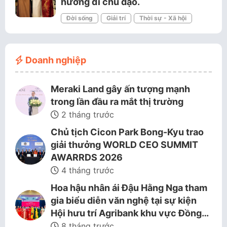
hướng đi chủ đạo.
Đời sống
Giải trí
Thời sự - Xã hội
Doanh nghiệp
Meraki Land gây ấn tượng mạnh
trong lần đầu ra mắt thị trường
2 tháng trước
Chủ tịch Cicon Park Bong-Kyu trao
giải thưởng WORLD CEO SUMMIT
AWARRDS 2026
4 tháng trước
Hoa hậu nhân ái Đậu Hằng Nga tham
gia biểu diễn văn nghệ tại sự kiện
Hội hưu trí Agribank khu vực Đồng…
8 tháng trước