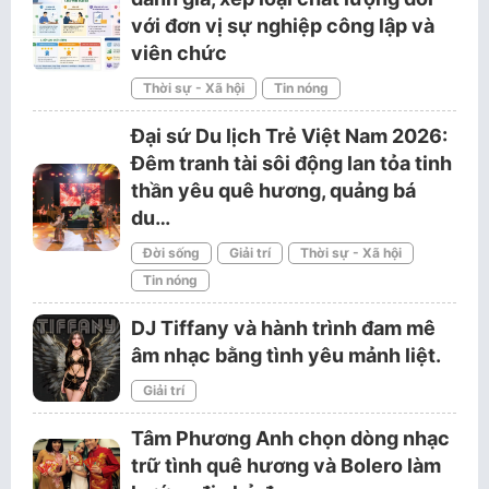
với đơn vị sự nghiệp công lập và
viên chức
Thời sự - Xã hội
Tin nóng
Đại sứ Du lịch Trẻ Việt Nam 2026:
Đêm tranh tài sôi động lan tỏa tinh
thần yêu quê hương, quảng bá
du…
Đời sống
Giải trí
Thời sự - Xã hội
Tin nóng
DJ Tiffany và hành trình đam mê
âm nhạc bằng tình yêu mảnh liệt.
Giải trí
Tâm Phương Anh chọn dòng nhạc
trữ tình quê hương và Bolero làm