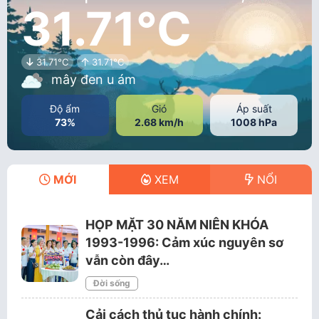
31.71°C
31.71°C
31.71°C
mây đen u ám
Độ ẩm
Gió
Áp suất
73%
2.68 km/h
1008 hPa
MỚI
XEM
NỔI
HỌP MẶT 30 NĂM NIÊN KHÓA
1993-1996: Cảm xúc nguyên sơ
vẫn còn đây…
Đời sống
Cải cách thủ tục hành chính: