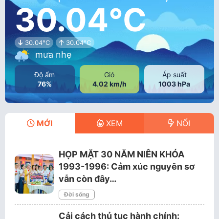
30.04°C
30.04°C
30.04°C
mưa nhẹ
Độ ẩm
Gió
Áp suất
76%
4.02 km/h
1003 hPa
MỚI
XEM
NỔI
HỌP MẶT 30 NĂM NIÊN KHÓA
1993-1996: Cảm xúc nguyên sơ
vẫn còn đây…
Đời sống
Cải cách thủ tục hành chính: