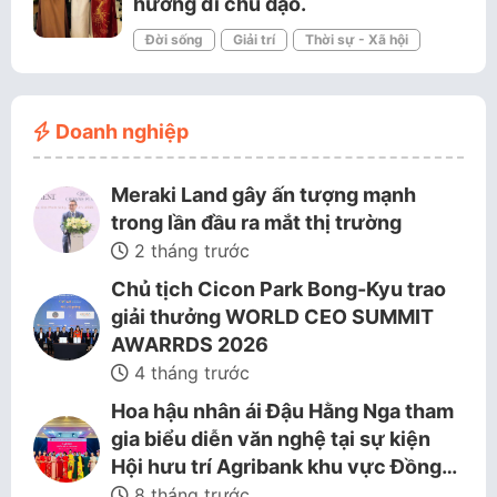
hướng đi chủ đạo.
Đời sống
Giải trí
Thời sự - Xã hội
Doanh nghiệp
Meraki Land gây ấn tượng mạnh
trong lần đầu ra mắt thị trường
2 tháng trước
Chủ tịch Cicon Park Bong-Kyu trao
giải thưởng WORLD CEO SUMMIT
AWARRDS 2026
4 tháng trước
Hoa hậu nhân ái Đậu Hằng Nga tham
gia biểu diễn văn nghệ tại sự kiện
Hội hưu trí Agribank khu vực Đồng…
8 tháng trước