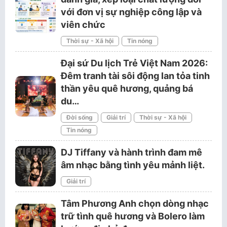
với đơn vị sự nghiệp công lập và
viên chức
Thời sự - Xã hội
Tin nóng
Đại sứ Du lịch Trẻ Việt Nam 2026:
Đêm tranh tài sôi động lan tỏa tinh
thần yêu quê hương, quảng bá
du…
Đời sống
Giải trí
Thời sự - Xã hội
Tin nóng
DJ Tiffany và hành trình đam mê
âm nhạc bằng tình yêu mảnh liệt.
Giải trí
Tâm Phương Anh chọn dòng nhạc
trữ tình quê hương và Bolero làm