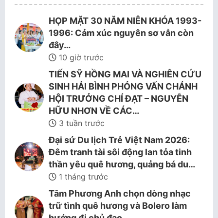
HỌP MẶT 30 NĂM NIÊN KHÓA 1993-
1996: Cảm xúc nguyên sơ vẫn còn
đây…
10 giờ trước
TIẾN SỸ HỒNG MAI VÀ NGHIÊN CỨU
SINH HẢI BÌNH PHỎNG VẤN CHÁNH
HỘI TRƯỞNG CHÍ ĐẠT – NGUYỄN
HỮU NHƠN VỀ CÁC…
3 tuần trước
Đại sứ Du lịch Trẻ Việt Nam 2026:
Đêm tranh tài sôi động lan tỏa tinh
thần yêu quê hương, quảng bá du…
1 tháng trước
Tâm Phương Anh chọn dòng nhạc
trữ tình quê hương và Bolero làm
hướng đi chủ đạo.