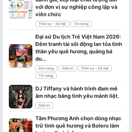
với đơn vị sự nghiệp công lập và
viên chức
Thời sự - Xã hội
Tin nóng
Đại sứ Du lịch Trẻ Việt Nam 2026:
Đêm tranh tài sôi động lan tỏa tinh
thần yêu quê hương, quảng bá
du…
Đời sống
Giải trí
Thời sự - Xã hội
Tin nóng
DJ Tiffany và hành trình đam mê
âm nhạc bằng tình yêu mảnh liệt.
Giải trí
Tâm Phương Anh chọn dòng nhạc
trữ tình quê hương và Bolero làm