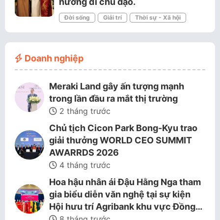
hướng đi chủ đạo.
Đời sống
Giải trí
Thời sự - Xã hội
Doanh nghiệp
Meraki Land gây ấn tượng mạnh
trong lần đầu ra mắt thị trường
2 tháng trước
Chủ tịch Cicon Park Bong-Kyu trao
giải thưởng WORLD CEO SUMMIT
AWARRDS 2026
4 tháng trước
Hoa hậu nhân ái Đậu Hằng Nga tham
gia biểu diễn văn nghệ tại sự kiện
Hội hưu trí Agribank khu vực Đồng…
8 tháng trước