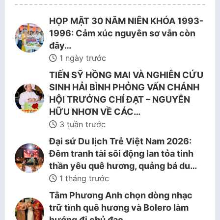
HỌP MẶT 30 NĂM NIÊN KHÓA 1993-
1996: Cảm xúc nguyên sơ vẫn còn
đây…
1 ngày trước
TIẾN SỸ HỒNG MAI VÀ NGHIÊN CỨU
SINH HẢI BÌNH PHỎNG VẤN CHÁNH
HỘI TRƯỞNG CHÍ ĐẠT – NGUYỄN
HỮU NHƠN VỀ CÁC…
3 tuần trước
Đại sứ Du lịch Trẻ Việt Nam 2026:
Đêm tranh tài sôi động lan tỏa tinh
thần yêu quê hương, quảng bá du…
1 tháng trước
Tâm Phương Anh chọn dòng nhạc
trữ tình quê hương và Bolero làm
hướng đi chủ đạo.