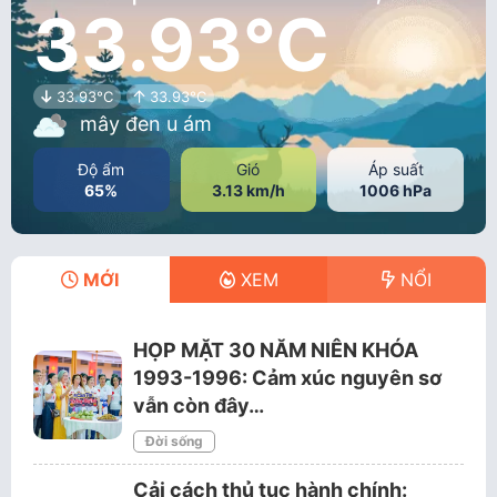
33.93°C
33.93°C
33.93°C
mây đen u ám
Độ ẩm
Gió
Áp suất
65%
3.13 km/h
1006 hPa
MỚI
XEM
NỔI
HỌP MẶT 30 NĂM NIÊN KHÓA
1993-1996: Cảm xúc nguyên sơ
vẫn còn đây…
Đời sống
Cải cách thủ tục hành chính: