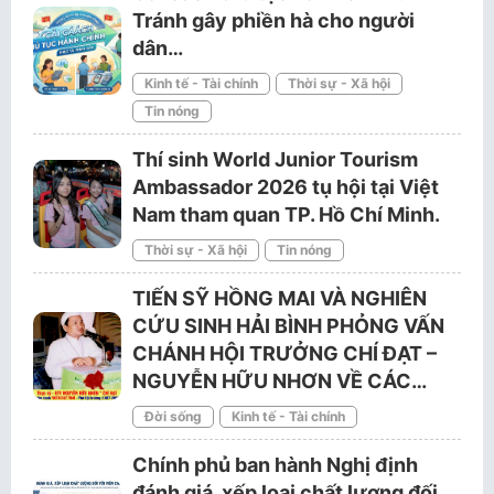
Tránh gây phiền hà cho người
dân…
Kinh tế - Tài chính
Thời sự - Xã hội
Tin nóng
Thí sinh World Junior Tourism
Ambassador 2026 tụ hội tại Việt
Nam tham quan TP. Hồ Chí Minh.
Thời sự - Xã hội
Tin nóng
TIẾN SỸ HỒNG MAI VÀ NGHIÊN
CỨU SINH HẢI BÌNH PHỎNG VẤN
CHÁNH HỘI TRƯỞNG CHÍ ĐẠT –
NGUYỄN HỮU NHƠN VỀ CÁC…
Đời sống
Kinh tế - Tài chính
Chính phủ ban hành Nghị định
đánh giá, xếp loại chất lượng đối