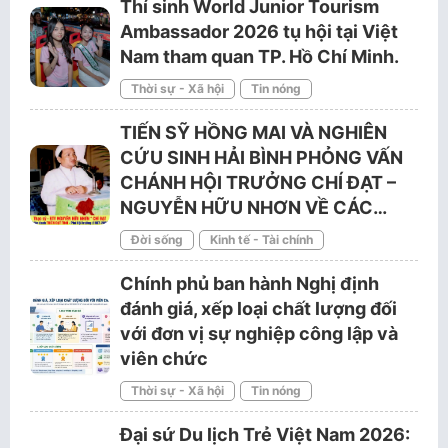
Thí sinh World Junior Tourism
Ambassador 2026 tụ hội tại Việt
Nam tham quan TP. Hồ Chí Minh.
Thời sự - Xã hội
Tin nóng
TIẾN SỸ HỒNG MAI VÀ NGHIÊN
CỨU SINH HẢI BÌNH PHỎNG VẤN
CHÁNH HỘI TRƯỞNG CHÍ ĐẠT –
NGUYỄN HỮU NHƠN VỀ CÁC…
Đời sống
Kinh tế - Tài chính
Chính phủ ban hành Nghị định
đánh giá, xếp loại chất lượng đối
với đơn vị sự nghiệp công lập và
viên chức
Thời sự - Xã hội
Tin nóng
Đại sứ Du lịch Trẻ Việt Nam 2026: