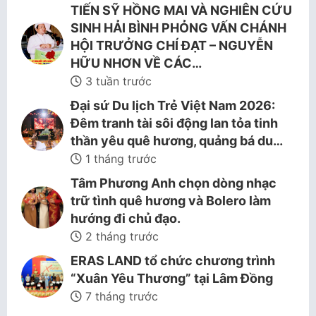
TIẾN SỸ HỒNG MAI VÀ NGHIÊN CỨU
SINH HẢI BÌNH PHỎNG VẤN CHÁNH
HỘI TRƯỞNG CHÍ ĐẠT – NGUYỄN
HỮU NHƠN VỀ CÁC…
3 tuần trước
Đại sứ Du lịch Trẻ Việt Nam 2026:
Đêm tranh tài sôi động lan tỏa tinh
thần yêu quê hương, quảng bá du…
1 tháng trước
Tâm Phương Anh chọn dòng nhạc
trữ tình quê hương và Bolero làm
hướng đi chủ đạo.
2 tháng trước
ERAS LAND tổ chức chương trình
“Xuân Yêu Thương” tại Lâm Đồng
7 tháng trước