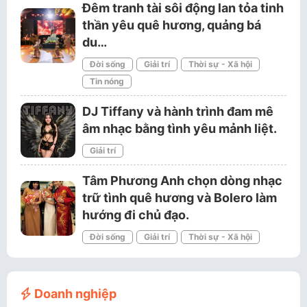
Đêm tranh tài sôi động lan tỏa tinh
thần yêu quê hương, quảng bá
du…
Đời sống
Giải trí
Thời sự - Xã hội
Tin nóng
DJ Tiffany và hành trình đam mê
âm nhạc bằng tình yêu mảnh liệt.
Giải trí
Tâm Phương Anh chọn dòng nhạc
trữ tình quê hương và Bolero làm
hướng đi chủ đạo.
Đời sống
Giải trí
Thời sự - Xã hội
Doanh nghiệp