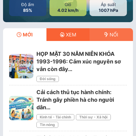
Độ ẩm
Gió
Áp suất
85%
4.02 km/h
1007 hPa
MỚI
XEM
NỔI
HỌP MẶT 30 NĂM NIÊN KHÓA
1993-1996: Cảm xúc nguyên sơ
vẫn còn đây…
Đời sống
Cải cách thủ tục hành chính:
Tránh gây phiền hà cho người
dân…
Kinh tế - Tài chính
Thời sự - Xã hội
Tin nóng