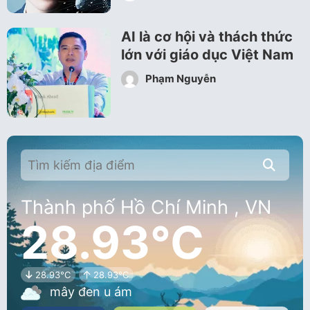
AI là cơ hội và thách thức
lớn với giáo dục Việt Nam
Phạm Nguyễn
Thành phố Hồ Chí Minh , VN
28.93°C
28.93°C
28.93°C
mây đen u ám