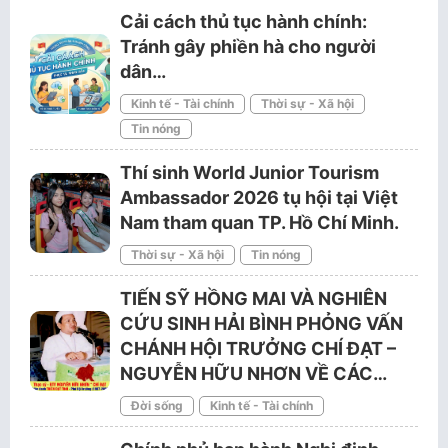
Cải cách thủ tục hành chính:
Tránh gây phiền hà cho người
dân…
Kinh tế - Tài chính
Thời sự - Xã hội
Tin nóng
Thí sinh World Junior Tourism
Ambassador 2026 tụ hội tại Việt
Nam tham quan TP. Hồ Chí Minh.
Thời sự - Xã hội
Tin nóng
TIẾN SỸ HỒNG MAI VÀ NGHIÊN
CỨU SINH HẢI BÌNH PHỎNG VẤN
CHÁNH HỘI TRƯỞNG CHÍ ĐẠT –
NGUYỄN HỮU NHƠN VỀ CÁC…
Đời sống
Kinh tế - Tài chính