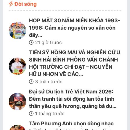
Đời sống
HỌP MẶT 30 NĂM NIÊN KHÓA 1993-
1996: Cảm xúc nguyên sơ vẫn còn
đây…
21 giờ trước
TIẾN SỸ HỒNG MAI VÀ NGHIÊN CỨU
SINH HẢI BÌNH PHỎNG VẤN CHÁNH
HỘI TRƯỞNG CHÍ ĐẠT – NGUYỄN
HỮU NHƠN VỀ CÁC…
3 tuần trước
Đại sứ Du lịch Trẻ Việt Nam 2026:
Đêm tranh tài sôi động lan tỏa tinh
thần yêu quê hương, quảng bá du…
1 tháng trước
Tâm Phương Anh chọn dòng nhạc