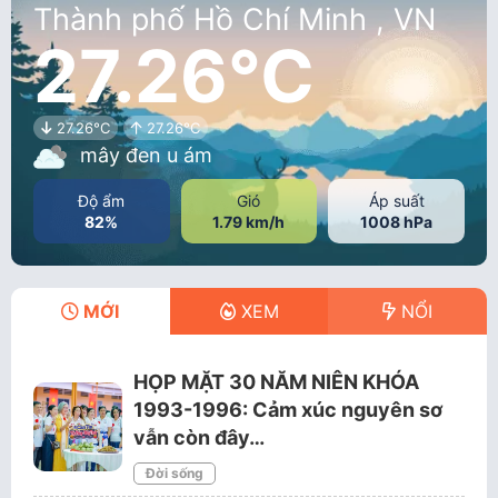
Thành phố Hồ Chí Minh , VN
27.26°C
27.26°C
27.26°C
mây đen u ám
Độ ẩm
Gió
Áp suất
82%
1.79 km/h
1008 hPa
MỚI
XEM
NỔI
HỌP MẶT 30 NĂM NIÊN KHÓA
1993-1996: Cảm xúc nguyên sơ
vẫn còn đây…
Đời sống