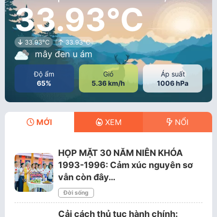
33.93°C
33.93°C
33.93°C
mây đen u ám
Độ ẩm
Gió
Áp suất
65%
5.36 km/h
1006 hPa
MỚI
XEM
NỔI
HỌP MẶT 30 NĂM NIÊN KHÓA
1993-1996: Cảm xúc nguyên sơ
vẫn còn đây…
Đời sống
Cải cách thủ tục hành chính: