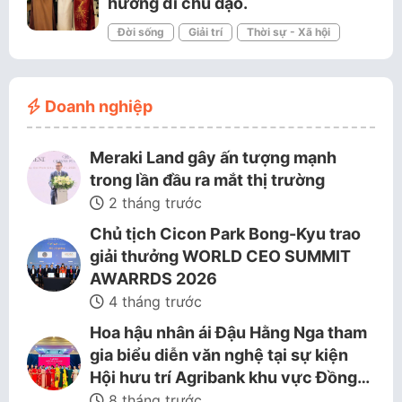
hướng đi chủ đạo.
Đời sống
Giải trí
Thời sự - Xã hội
Doanh nghiệp
Meraki Land gây ấn tượng mạnh
trong lần đầu ra mắt thị trường
2 tháng trước
Chủ tịch Cicon Park Bong-Kyu trao
giải thưởng WORLD CEO SUMMIT
AWARRDS 2026
4 tháng trước
Hoa hậu nhân ái Đậu Hằng Nga tham
gia biểu diễn văn nghệ tại sự kiện
Hội hưu trí Agribank khu vực Đồng…
8 tháng trước