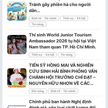
Tránh gây phiền hà cho người
dân…
Kinh tế - Tài chính
Thời sự - Xã hội
Tin nóng
Thí sinh World Junior Tourism
Ambassador 2026 tụ hội tại Việt
Nam tham quan TP. Hồ Chí Minh.
Thời sự - Xã hội
Tin nóng
TIẾN SỸ HỒNG MAI VÀ NGHIÊN
CỨU SINH HẢI BÌNH PHỎNG VẤN
CHÁNH HỘI TRƯỞNG CHÍ ĐẠT –
NGUYỄN HỮU NHƠN VỀ CÁC…
Đời sống
Kinh tế - Tài chính
Chính phủ ban hành Nghị định
đánh giá, xếp loại chất lượng đối