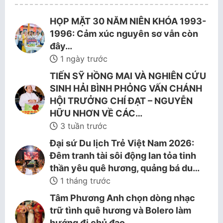
HỌP MẶT 30 NĂM NIÊN KHÓA 1993-
1996: Cảm xúc nguyên sơ vẫn còn
đây…
1 ngày trước
TIẾN SỸ HỒNG MAI VÀ NGHIÊN CỨU
SINH HẢI BÌNH PHỎNG VẤN CHÁNH
HỘI TRƯỞNG CHÍ ĐẠT – NGUYỄN
HỮU NHƠN VỀ CÁC…
3 tuần trước
Đại sứ Du lịch Trẻ Việt Nam 2026:
Đêm tranh tài sôi động lan tỏa tinh
thần yêu quê hương, quảng bá du…
1 tháng trước
Tâm Phương Anh chọn dòng nhạc
trữ tình quê hương và Bolero làm
hướng đi chủ đạo.