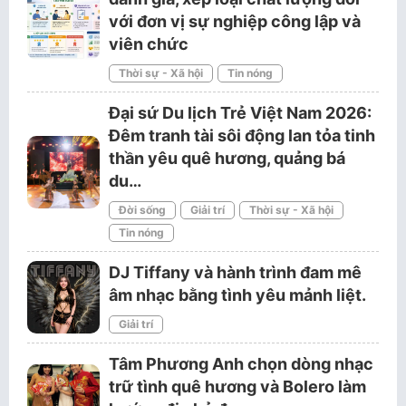
với đơn vị sự nghiệp công lập và
viên chức
Thời sự - Xã hội
Tin nóng
Đại sứ Du lịch Trẻ Việt Nam 2026:
Đêm tranh tài sôi động lan tỏa tinh
thần yêu quê hương, quảng bá
du…
Đời sống
Giải trí
Thời sự - Xã hội
Tin nóng
DJ Tiffany và hành trình đam mê
âm nhạc bằng tình yêu mảnh liệt.
Giải trí
Tâm Phương Anh chọn dòng nhạc
trữ tình quê hương và Bolero làm