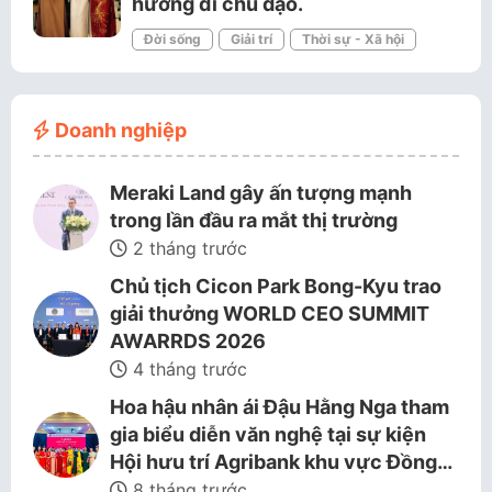
hướng đi chủ đạo.
Đời sống
Giải trí
Thời sự - Xã hội
Doanh nghiệp
Meraki Land gây ấn tượng mạnh
trong lần đầu ra mắt thị trường
2 tháng trước
Chủ tịch Cicon Park Bong-Kyu trao
giải thưởng WORLD CEO SUMMIT
AWARRDS 2026
4 tháng trước
Hoa hậu nhân ái Đậu Hằng Nga tham
gia biểu diễn văn nghệ tại sự kiện
Hội hưu trí Agribank khu vực Đồng…
8 tháng trước