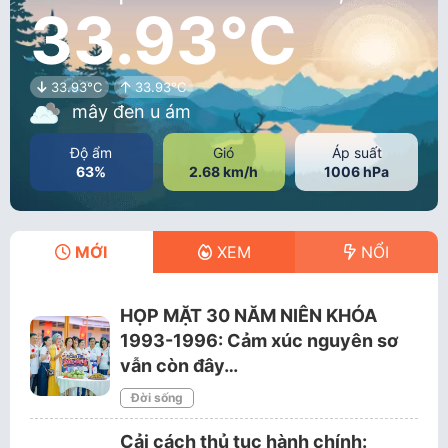
33.93°C
33.93°C
33.93°C
mây đen u ám
Độ ẩm
Gió
Áp suất
63%
2.68 km/h
1006 hPa
MỚI
XEM
NỔI
HỌP MẶT 30 NĂM NIÊN KHÓA
1993-1996: Cảm xúc nguyên sơ
vẫn còn đây…
Đời sống
Cải cách thủ tục hành chính: