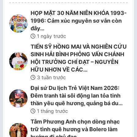
HỌP MẶT 30 NĂM NIÊN KHÓA 1993-
1996: Cảm xúc nguyên sơ vẫn còn
đây…
1 ngày trước
TIẾN SỸ HỒNG MAI VÀ NGHIÊN CỨU
SINH HẢI BÌNH PHỎNG VẤN CHÁNH
HỘI TRƯỞNG CHÍ ĐẠT – NGUYỄN
HỮU NHƠN VỀ CÁC…
3 tuần trước
Đại sứ Du lịch Trẻ Việt Nam 2026:
Đêm tranh tài sôi động lan tỏa tinh
thần yêu quê hương, quảng bá du…
1 tháng trước
Tâm Phương Anh chọn dòng nhạc
trữ tình quê hương và Bolero làm
hướng đi chủ đạo.