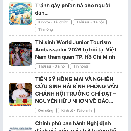
Tránh gây phiền hà cho người
dân…
Kinh tế - Tài chính
Thời sự - Xã hội
Tin nóng
Thí sinh World Junior Tourism
Ambassador 2026 tụ hội tại Việt
Nam tham quan TP. Hồ Chí Minh.
Thời sự - Xã hội
Tin nóng
TIẾN SỸ HỒNG MAI VÀ NGHIÊN
CỨU SINH HẢI BÌNH PHỎNG VẤN
CHÁNH HỘI TRƯỞNG CHÍ ĐẠT –
NGUYỄN HỮU NHƠN VỀ CÁC…
Đời sống
Kinh tế - Tài chính
Chính phủ ban hành Nghị định
đánh giá, xếp loại chất lượng đối