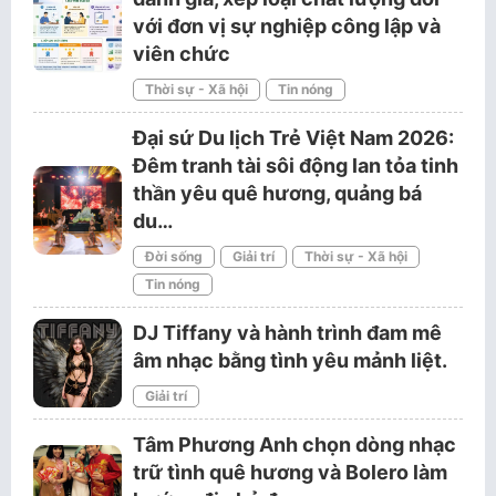
với đơn vị sự nghiệp công lập và
viên chức
Thời sự - Xã hội
Tin nóng
Đại sứ Du lịch Trẻ Việt Nam 2026:
Đêm tranh tài sôi động lan tỏa tinh
thần yêu quê hương, quảng bá
du…
Đời sống
Giải trí
Thời sự - Xã hội
Tin nóng
DJ Tiffany và hành trình đam mê
âm nhạc bằng tình yêu mảnh liệt.
Giải trí
Tâm Phương Anh chọn dòng nhạc
trữ tình quê hương và Bolero làm